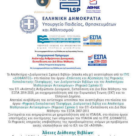
Το Αποθετήριο «Διαδραστικά Σχολικά Βιβλία» (ebooks.edu.gr) αναπτύχθηκε από το
ΙΤΥΕ
«ΔΙΟΦΑΝΤΟΣ»
στο πλαίσιο του έργου
«Επέκταση και Αξιοποίηση της Ψηφιακής
Εκπαιδευτικής Πλατφόρμας, των Διαδραστικών Βιβλίων και του Αποθετήριου
Μαθησιακών Αντικειμένων» (Ψηφιακό Σχολείο ΙΙ)
του ΕΠ «Ανάπτυξη Ανθρώπινου Δυναμικού, Εκπαίδευση και Δια Βίου Μάθηση» του
ΕΣΠΑ 2014-2020, με συγχρηματοδότηση από την Ευρωπαϊκή Ένωση (ΕΚΤ) και το
Ελληνικό Δημόσιο.
Αποτελεί αναβάθμιση του αντίστοιχου ιστοτόπου που αναπτύχθηκε στο πλαίσιο του
έργου
«Ψηφιακή Εκπαιδευτική Πλατφόρμα, Διαδραστικά Βιβλία και Αποθετήριο
Μαθησιακών Αντικειμένων» (Ψηφιακό Σχολείο Ι)
του ΕΠ «Εκπαίδευση και Δια Βίου
Μάθηση» του ΕΣΠΑ 2007-2013.
Συντηρείται και ενημερώνεται με χρηματοδότηση από το ΥΠΑΙΘΑ, στο πλαίσιο έργου
υποστήριξης και συντήρησης των υπηρεσιών του ΥΠΑΙΘΑ από το ΙΤΥΕ ΔΙΟΦΑΝΤΟΣ.
Οι Ψηφιακές υπηρεσίες υποβοήθησης της προσβασιμότητας ατόμων με προβλήματα
ακοής υλοποιήθηκαν από το ΙΕΛ του ΕΚ «ΑΘΗΝΑ».
Άδειες Διάθεσης Βιβλίων: