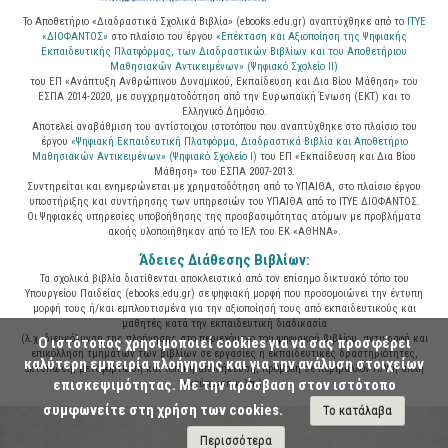
Το Αποθετήριο «Διαδραστικά Σχολικά Βιβλία» (ebooks.edu.gr) αναπτύχθηκε από το
ΙΤΥΕ
«ΔΙΟΦΑΝΤΟΣ»
στο πλαίσιο του έργου
«Επέκταση και Αξιοποίηση της Ψηφιακής
Εκπαιδευτικής Πλατφόρμας, των Διαδραστικών Βιβλίων και του Αποθετήριου
Μαθησιακών Αντικειμένων» (Ψηφιακό Σχολείο ΙΙ)
του ΕΠ «Ανάπτυξη Ανθρώπινου Δυναμικού, Εκπαίδευση και Δια Βίου Μάθηση» του
ΕΣΠΑ 2014-2020, με συγχρηματοδότηση από την Ευρωπαϊκή Ένωση (ΕΚΤ) και το
Ελληνικό Δημόσιο.
Αποτελεί αναβάθμιση του αντίστοιχου ιστοτόπου που αναπτύχθηκε στο πλαίσιο του
έργου
«Ψηφιακή Εκπαιδευτική Πλατφόρμα, Διαδραστικά Βιβλία και Αποθετήριο
Μαθησιακών Αντικειμένων» (Ψηφιακό Σχολείο Ι)
του ΕΠ «Εκπαίδευση και Δια Βίου
Μάθηση» του ΕΣΠΑ 2007-2013.
Συντηρείται και ενημερώνεται με χρηματοδότηση από το ΥΠΑΙΘΑ, στο πλαίσιο έργου
υποστήριξης και συντήρησης των υπηρεσιών του ΥΠΑΙΘΑ από το ΙΤΥΕ ΔΙΟΦΑΝΤΟΣ.
Οι Ψηφιακές υπηρεσίες υποβοήθησης της προσβασιμότητας ατόμων με προβλήματα
ακοής υλοποιήθηκαν από το ΙΕΛ του ΕΚ «ΑΘΗΝΑ».
Άδειες Διάθεσης Βιβλίων:
Τα σχολικά βιβλία διατίθενται αποκλειστικά από τον επίσημο δικτυακό τόπο του
Υπουργείου Παιδείας (ebooks.edu.gr) σε ψηφιακή μορφή που προσομοιώνει την έντυπη
μορφή τους ή/και εμπλουτισμένα για την αξιοποίησή τους από εκπαιδευτικούς και
μαθητές κατά την εκπαιδευτική διαδικασία
(λ.χ. διευκόλυνση της πλοήγησης στο περιεχόμενο του ψηφιακού βιβλίου, αντιγραφή και
Ο ιστότοπος χρησιμοποιεί cookies για να σας προσφέρει
επικόλληση τμημάτων των βιβλίων σε εργασίες ή εκπαιδευτικές δραστηριότητες,
καλύτερη εμπειρία πλοήγησης και για την ανάλυση στοιχείων
εκτύπωση, μεταφόρτωση και τοπική αποθήκευση, προβολή σε περιβάλλον Η/Υ ή απλή
επισκεψιμότητας. Με την πρόσβαση στον ιστότοπο
εκτύπωση κ.λπ.).
συμφωνείτε στη χρήση των cookies.
Το κατάλαβα
Περισσότερα