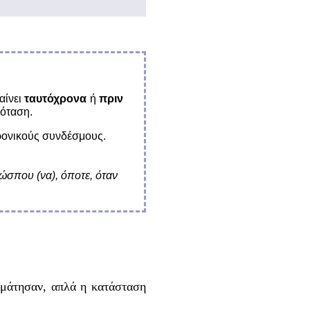
αίνει
ταυτόχρονα
ή
πριν
ρόταση.
ρονικούς συνδέσμους.
, ώσπου (να), όποτε, όταν
ταμάτησαν, απλά η κατάσταση