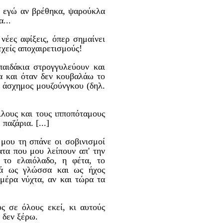
ίω εγώ αν βρέθηκα, ψαρούκλα
...
νέες αφίξεις, όπερ σημαίνει
εχείς αποχαιρετισμούς!
παιδάκια στρογγυλεύουν και
α και όταν δεν κουβαλάω το
ς άσχημος μουζούνγκου (δηλ.
ιλους και τους ιπποπόταμους
παζάρια. [...]
 μου τη σπάνε οι σοβινισμοί
τα που μου λείπουν απ' την
ο ελαιόλαδο, η φέτα, το
ικά ως γλώσσα και ως ήχος
 μέρα νύχτα, αν και τώρα τα
ς σε όλους εκεί, κι αυτούς
 δεν ξέρω.