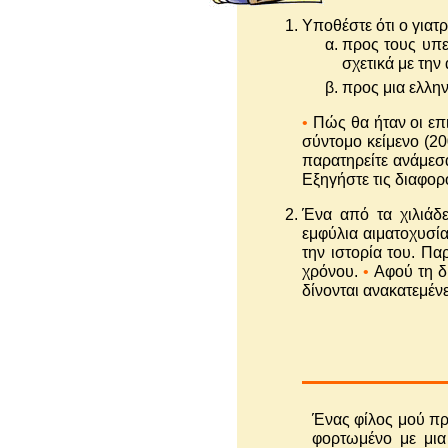
Υποθέστε ότι ο γιατ
προς τους υπε
σχετικά με την
προς μια ελλη
•
Πώς θα ήταν οι επ
σύντομο κείμενο (20
παρατηρείτε ανάμεσα
Εξηγήστε τις διαφορ
Ένα από τα χιλιάδ
εμφύλια αιματοχυσία
την ιστορία του. Πα
χρόνου.
•
Αφού τη δι
δίνονται ανακατεμέν
Ένας φίλος μού πρ
φορτωμένο με μια