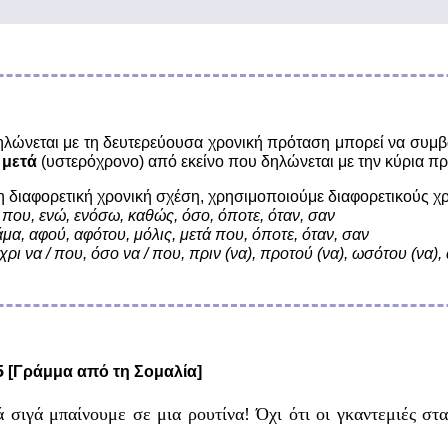
ηλώνεται με τη δευτερεύουσα χρονική πρόταση μπορεί να συμβ
ή
μετά
(υστερόχρονο) από εκείνο που δηλώνεται με την κύρια π
η διαφορετική χρονική σχέση, χρησιμοποιούμε διαφορετικούς χ
ί που, ενώ, ενόσω, καθώς, όσο, όποτε, όταν, σαν
άμα, αφού, αφότου, μόλις, μετά που, όποτε, όταν, σαν
χρι να / που, όσο να / που, πριν (να), προτού (να), ωσότου (να)
5
[Γράμμα από τη Σομαλία]
ά σιγά μπαίνουμε σε μια ρουτίνα! Όχι ότι οι γκαντεμιές σ