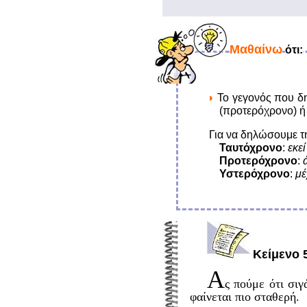
Mαθαίνω
ότι:
Το γεγονός που δ
(προτερόχρονο) 
Για να δηλώσουμε τ
Ταυτόχρονο
:
εκε
Προτερόχρονο
:
Υστερόχρονο
:
μέ
Kείμενο 
Α
ς πούμε ότι σιγ
φαίνεται πιο σταθερή.