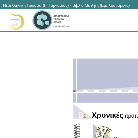
Νεοελληνική Γλώσσα (Γ΄ Γυμνασίου) - Βιβλίο Μαθητή (Εμπλουτισμένο)
B
Χρονικές
1
προτ