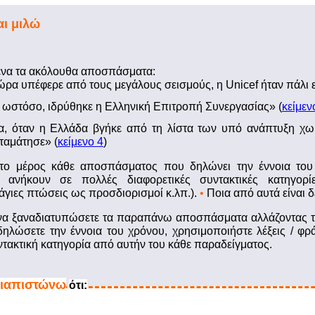
ι μιλώ
μενα τα ακόλουθα αποσπάσματα:
ώρα υπέφερε από τους μεγάλους σεισμούς, η Unicef ήταν πάλι ε
 ωστόσο, ιδρύθηκε η Ελληνική Επιτροπή Συνεργασίας» (
κείμεν
α, όταν η Eλλάδα βγήκε από τη λίστα των υπό ανάπτυξη χω
ταμάτησε» (
κείμενο 4
)
το μέρος κάθε αποσπάσματος που δηλώνει την έννοια το
 ανήκουν σε πολλές διαφορετικές συντακτικές κατηγορίε
άγιες πτώσεις ως προσδιορισμοί κ.λπ.).
•
Ποια από αυτά είναι 
α ξαναδιατυπώσετε τα παραπάνω αποσπάσματα αλλάζοντας τ
δηλώσετε την έννοια του χρόνου, χρησιμοποιήστε λέξεις / φ
ντακτική κατηγορία από αυτήν του κάθε παραδείγματος.
ιαπιστώνω
ότι: