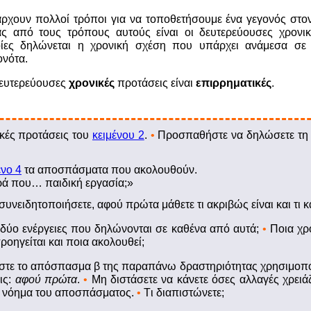
ρχουν πολλοί τρόποι για να τοποθετήσουμε ένα γεγονός στο
ς από τους τρόπους αυτούς είναι οι δευτερεύουσες χρονικ
ίες δηλώνεται η χρονική σχέση που υπάρχει ανάμεσα σε
ονότα.
δευτερεύουσες
χρονικές
προτάσεις είναι
επιρρηματικές
.
ικές προτάσεις του
κειμένου 2
.
•
Προσπαθήστε να δηλώσετε τη 
ενο 4
τα αποσπάσματα που ακολουθούν.
ρά που… παιδική εργασία;»
συνειδητοποιήσετε, αφού πρώτα μάθετε τι ακριβώς είναι και τι κ
ι δύο ενέργειες που δηλώνονται σε καθένα από αυτά;
•
Ποια χρο
ροηγείται και ποια ακολουθεί;
τε το απόσπασμα β της παραπάνω δραστηριότητας χρησιμοποι
εις:
αφού πρώτα
.
•
Μη διστάσετε να κάνετε όσες αλλαγές χρειά
ο νόημα του αποσπάσματος.
•
Tι διαπιστώνετε;