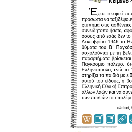
Kείμενο 
Έ
χετε σκεφτεί π
πρόσωπα να ταξιδέψουν 
χτύπημα στις ασθένειες,
συνειδητοποιήσετε, αφού
όσους από εσάς δεν το 
Δεκεμβρίου 1946 τα Ην
θύματα του Β΄ Παγκόσ
ασχολούνται με τη βε
παραρτήματα βρίσκεται
Παγκόσμιο πόλεμο, ότα
Ελληνόπουλα, ενώ το 1
στηρίξει τα παιδιά με 
αυτού του είδους, η β
Eλληνική Eθνική Eπιτρο
άλλων λαών και να συν
των παιδιών του πολέμο
«Unicef,