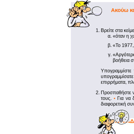
Ακούω κα
Βρείτε στα κεί
«όταν η χ
«Το 1977,
«Αργότερ
βοήθεια σ
Υπογραμμίστε 
υπογραμμίσατε
επιρρήματα, πλ
Προσπαθήστε ν
τους.
•
Για να 
διαφορετική συ
Δ