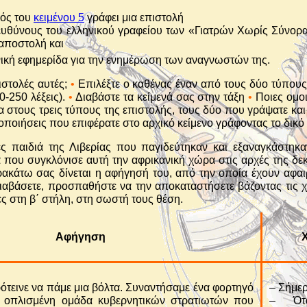
ρός του
κειμένου 5
γράφει μια επιστολή
υθύνους του ελληνικού γραφείου των «Γιατρών Χωρίς Σύνορα
 αποστολή και
νική εφημερίδα για την ενημέρωση των αναγνωστών της.
ιστολές αυτές;
•
Επιλέξτε ο καθένας έναν από τους δύο τύπους
0-250 λέξεις).
•
Διαβάστε τα κείμενά σας στην τάξη
•
Ποιες ομοι
 στους τρεις τύπους της επιστολής, τους δύο που γράψατε και 
οποιήσεις που επιφέρατε στο αρχικό κείμενο γράφοντας το δικό
ες παιδιά της Λιβερίας που παγιδεύτηκαν και εξαναγκάστηκ
 που συγκλόνισε αυτή την αφρικανική χώρα στις αρχές της δεκ
ρακάτω σας δίνεται η αφήγησή του, από την οποία έχουν αφαιρε
αβάσετε, προσπαθήστε να την αποκαταστήσετε βάζοντας τις χ
ες στη β΄ στήλη, στη σωστή τους θέση.
Αφήγηση
Χ
ότεινε να πάμε μια βόλτα. Συναντήσαμε ένα φορτηγό
– Σήμε
 οπλισμένη ομάδα κυβερνητικών στρατιωτών που
– Ότα