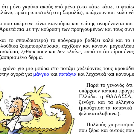
 ότι μόνο γκρίνια ακούς από μένα (στο κάτω κάτω, τι φτα
υκλώνα, πρώτη αποστολή στη Σομαλία), υπάρχουν και καλά νέα
α που απέμεινε είναι καινούρια και επίσης αναμένονται και 
. Αρκετά πια με την κούραση των προηγουμένων και τους συν
 και το σπουδαιότερο) το πρόγραμμα βαδίζει καλά και τα 
λούδικα ζουμπουρλούδικα, αρχίζουν και κάνουν μαγουλάκι
οσκόπιο, ξεθαρεύουν και δεν κλαίνε, παρά το ότι είμαι ένα
 ξασπρισμένο δέρμα.
 χρόνο για μια μπύρα στο ποτάμι χαζεύοντας τους κροκόδε
 στην αγορά για
μάνγκο
και
παπάγια
και λαχανικά και κάνουμε 
Παρά το γεγονός ότι
υπάρχουν κάποια πράγμα
Ελλάδα: η ΘΑΛΑΣΣΑ, τ
ξενύχτι και τα ελλην
(μπούχτισα τα ισπανικά
ψιλοκαταλαβαίνω).
Πολλούς χαιρετισμού
που ξέρω και αυτούς που