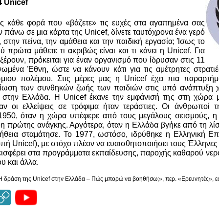
4
Unicef
ως κάθε φορά που «βάζετε» τις ευχές στα αγαπημένα σας
πάνω σε μια κάρτα της Unicef, δίνετε ταυτόχρονα ένα γερό
 στην πείνα, την αμάθεια και την παιδική εργασία; Ίσως το
 πρώτα μάθετε τι ακριβώς είναι και τι κάνει η Unicef. Για
ξέρουν, πρόκειται για έναν οργανισμό που ίδρυσαν στις 11
ωμένα Έθνη, ώστε να κάνουν κάτι για τις αμέτρητες στρατ
μιου πολέμου. Στις μέρες μας η Unicef έχει πια παραρτή
λτίωση των συνθηκών ζωής των παιδιών στις υπό ανάπτυξη 
 στην Ελλάδα. Η Unicef έκανε την εμφάνισή της στη χώρα μ
ν οι ελλείψεις σε τρόφιμα ήταν τεράστιες. Οι άνθρωποί τ
950, όταν η χώρα υπέφερε από τους μεγάλους σεισμούς, η U
είδη πρώτης ανάγκης. Αργότερα, όταν η Ελλάδα βγήκε από τη λ
οήθεια σταμάτησε. Το 1977, ωστόσο, ιδρύθηκε η Ελληνική Ε
πή Unicef), με στόχο πλέον να ευαισθητοποιήσει τους Έλληνε
εισφέρει στα προγράμματα εκπαίδευσης, παροχής καθαρού νερ
υ και άλλα.
 Η δράση της Unicef στην Ελλάδα – Πώς μπορώ να βοηθήσω;», περ. «Ερευνητές», 