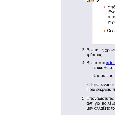
Υπά
Ένα
οπο
γεγ
Oι 
Βρείτε τις χρον
τρόπους.
Βρείτε στο
κείμ
«κάθε φο
«Ίσως το 
•
Ποιες είναι ο
Ποια ενέργεια π
Επαναδιατυπώσ
αντί για τις λέξ
μην αλλάξετε τ