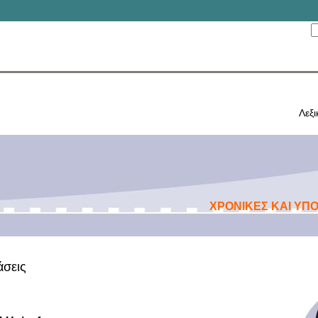
Λεξι
ΧΡOΝΙΚΕΣ ΚΑΙ ΥΠ
άσεις