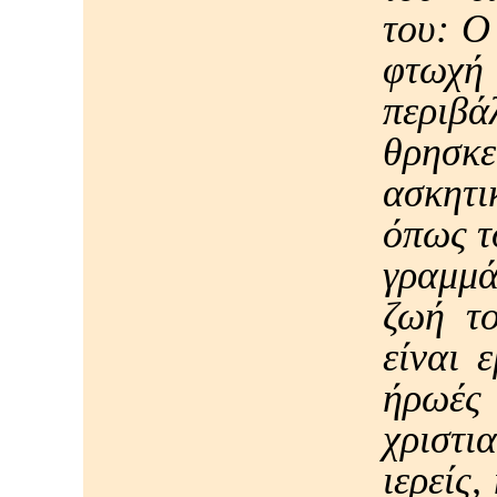
του: Ο
φτωχή 
περιβ
θρησκε
ασκητ
όπως τ
γραμμ
ζωή το
είναι 
ήρωές 
χριστι
ιερείς