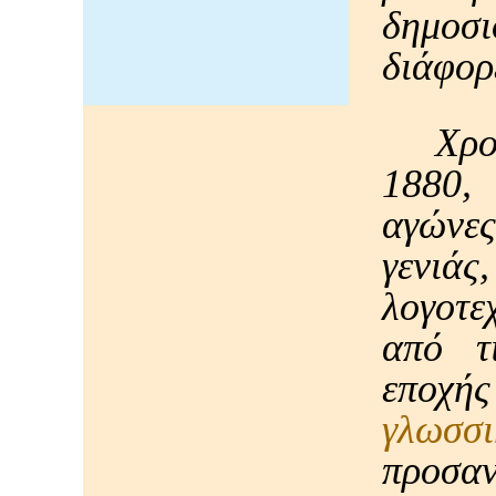
δημοσ
διάφορ
Χρο
1880,
αγώνε
γενιάς
λογοτε
από τ
εποχής
γλωσσ
προσα