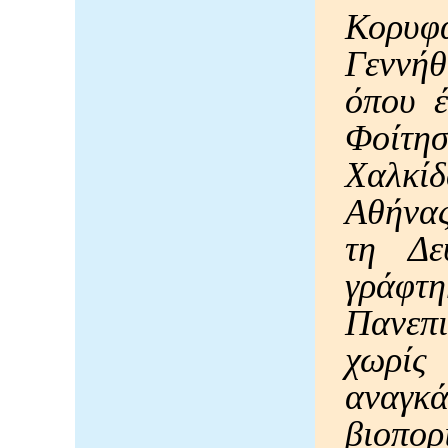
Κορυ
Γεννή
όπου έ
Φοίτη
Χαλκί
Αθήνας
τη Δε
γράφτη
Πανεπ
χωρί
αναγκ
βιοπο