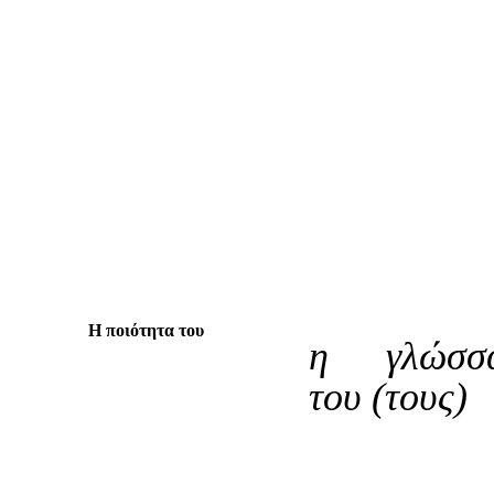
β.
Η ποιότητα του
η γλώσσ
του (τους)