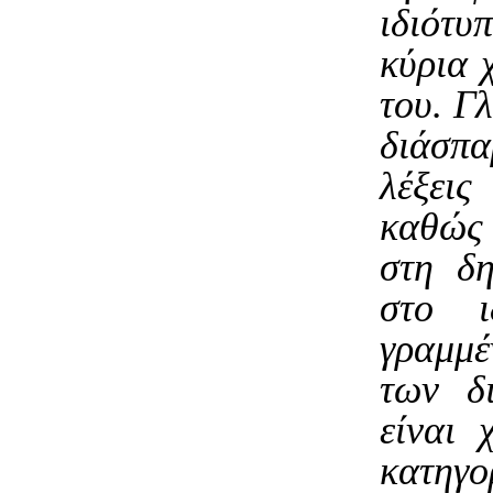
ιδιότυ
κύρια 
του. Γ
διάσπ
λέξεις
καθώς 
στη δη
στο ι
γραμμέ
των δ
είναι 
κατη