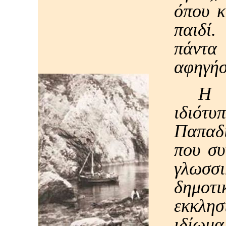
όπου κ
παιδί.
πάντα
αφηγήσ
Η 
ιδιότ
Παπαδι
που συ
γλωσσ
δημοτ
εκκλη
ιδίωμ