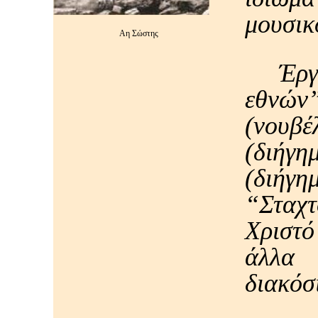
μουσικ
Αη Σώστης
Έρ
εθνών”
(νουβ
(διήγη
(διήγη
“Σταχ
Χριστ
άλλα 
διακόσ