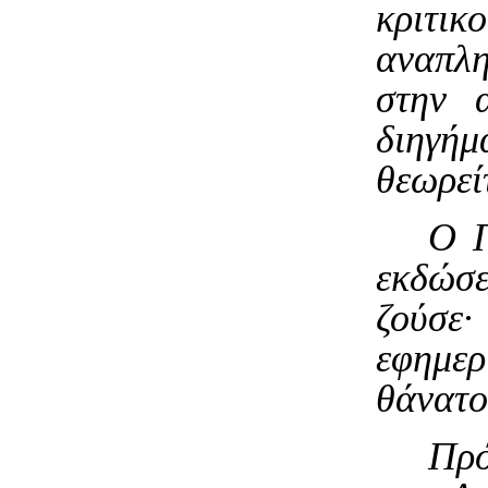
κριτι
αναπλ
στην 
διηγή
θεωρεί
Ο Π
εκδώσε
ζούσε·
εφημερ
θάνατο
Πρό