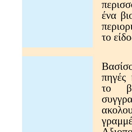
περισσ
ένα βι
περιορ
το είδο
Βασίσ
πηγές 
το β
συγγρ
ακολο
γραμμέ
Αξιο