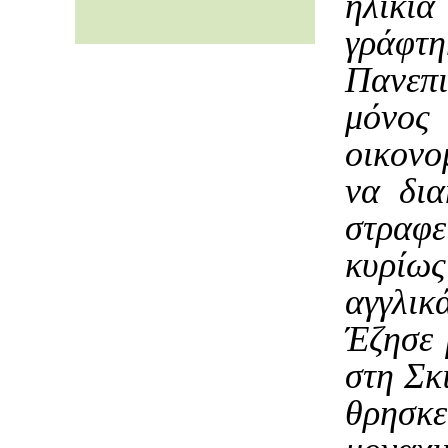
ηλικία
γράφτη
Πανεπι
μόνο
οικονο
να δια
στραφε
κυρίω
αγγλικ
Έζησε 
στη Σκ
θρησ