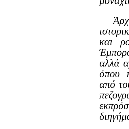
μοναχι
Άρχ
ιστορι
και ρ
Έμπορο
αλλά α
όπου κ
από το
πεζογ
εκπρ
διηγήμ