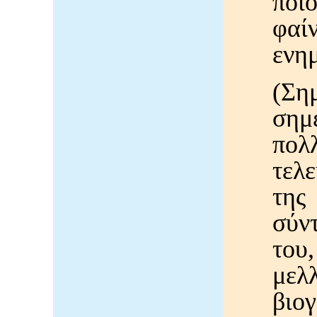
ποι
φα
ενη
(Ση
σημ
πολ
τελ
της
σύν
το
με
βιο