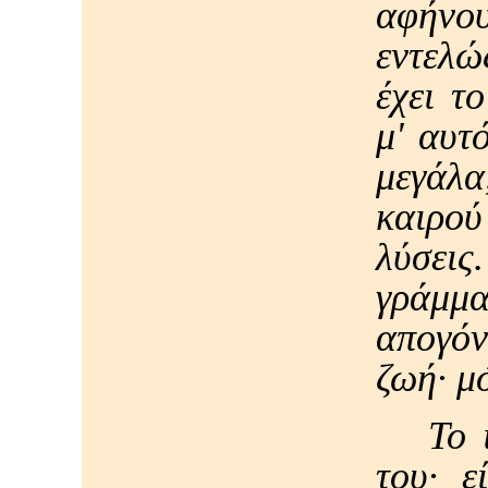
αφήνου
εντελώ
έχει τ
μ' αυτ
μεγάλα
καιρού
λύσεις
γράμ
απογόν
ζωή· μ
Το 
του· ε