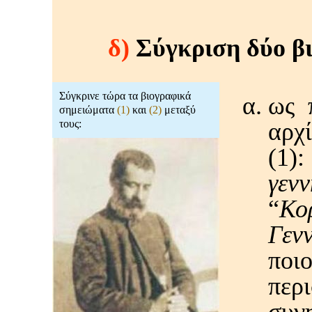
δ)
Σύγκριση δύο β
Σύγκρινε τώρα τα βιογραφικά
ως 
σημειώματα
(1)
και
(2)
μεταξύ
τους:
αρχ
(1):
γενν
“
Κο
Γενν
ποι
περ