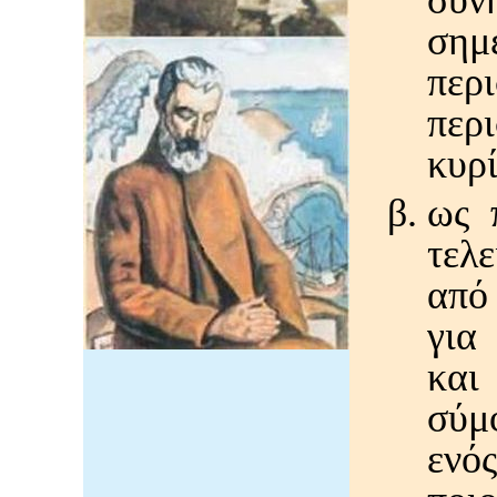
συ
ση
περ
περ
κυρ
ως 
τελ
από
για
και
σύμ
ενό