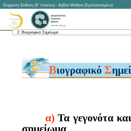
Έκφραση Έκθεση (Β΄ Λυκείου) - Βιβλίο Μαθητή (Εμπλουτισμένο)
Β
Σ
ιογραφικό
ημε
α)
Τα γεγονότα και
σημείωμα