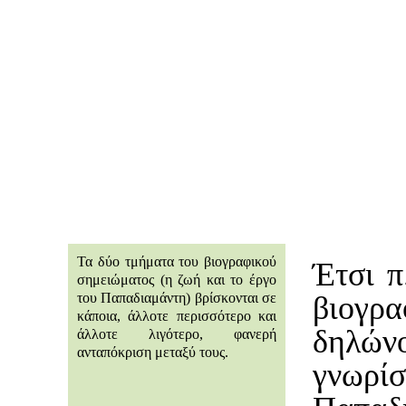
Τα δύο τμήματα του βιογραφικού
Έτσι π
σημειώματος (η ζωή και το έργο
του Παπαδιαμάντη) βρίσκονται σε
βιογ
κάποια, άλλοτε περισσότερο και
δηλώνο
άλλοτε λιγότερο, φανερή
ανταπόκριση μεταξύ τους.
γνωρί