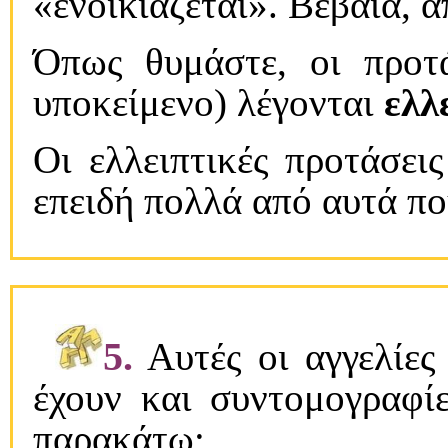
«ενοικιάζεται». Bέβαια, 
Όπως θυμάστε, οι προτ
υποκείμενο) λέγονται
ελλ
Oι ελλειπτικές προτάσει
επειδή πολλά από αυτά πο
5.
Aυτές οι αγγελίες 
έχουν και συντομογραφίε
παρακάτω;