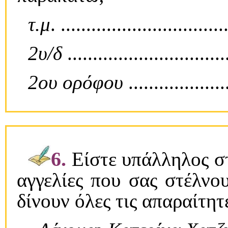
τ.μ
. ................................
2υ/δ
................................
2ου ορόφου
....................
6.
Eίστε υπάλληλος σ
αγγελίες που σας στέλνο
δίνουν όλες τις απαραίτη