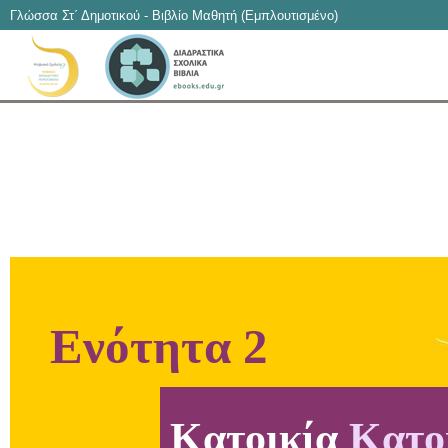
Γλώσσα Στ΄ Δημοτικού - Βιβλίο Μαθητή (Εμπλουτισμένο)
Ενότητα 2
Kατοικία
Kατο