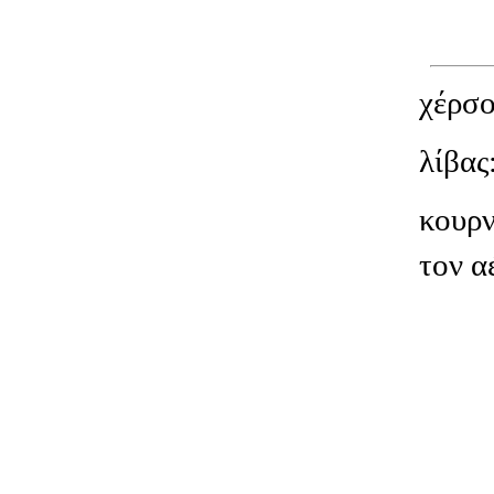
χέρσο
λίβας
κουρν
τον α