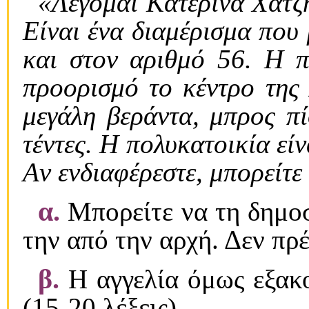
«Λέγομαι Kατερίνα Xατζ
Eίναι ένα διαμέρισμα που
και στον αριθμό 56. H π
προορισμό το κέντρο της 
μεγάλη βεράντα, μπρος πί
τέντες. H πολυκατοικία εί
Aν ενδιαφέρεστε, μπορείτ
α.
Mπορείτε να τη δημοσ
την από την αρχή. Δεν πρέ
β.
H αγγελία όμως εξακο
(15-20 λέξεις).