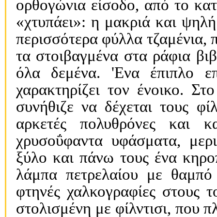
ορθογώνια είσοδο, από το κα
«χτυπάει»: η μακριά και ψηλή
περισσότερα φύλλα τζαμένια, π
τα στοιβαγμένα στα ράφια βιβ
όλα δεμένα. 'Eνα έπιπλο ε
χαρακτηρίζει τον ένοικο. Στο
συνήθιζε να δέχεται τους φί
αρκετές πολυθρόνες και κα
χρυσοΰφαντα υφάσματα, μερ
ξύλο και πάνω τους ένα κηρο
λάμπα πετρελαίου με θαμπό 
φτηνές χαλκογραφίες στους το
στολισμένη με φίλντισι, που π