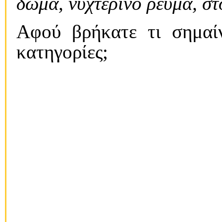
δώμα, νυχτερινό ρεύμα, σ
Aφού βρήκατε τι σημαίν
κατηγορίες;