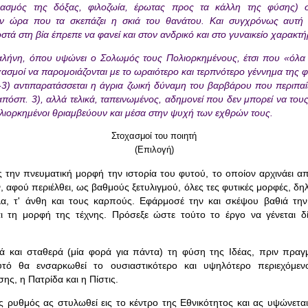
ιασμός της δόξας, φιλοζωία, έρωτας προς τα κάλλη της φύσης) 
ην ώρα που τα σκεπάζει η σκιά του θανάτου. Και συγχρόνως αυτή
τά στη βία έπρεπε να φανεί και στον ανδρικό και στο γυναικείο χαρακτή
αλήνη, όπου υψώνει ο Σολωμός τους Πολιορκημένους, έτσι που «όλα 
οχασμοί να παρομοιάζονται με το ωραιότερο και τερπνότερο γέννημα της φ
-3) αντιπαρατάσσεται η άγρια ζωική δύναμη του βαρβάρου που περιπαί
 απόσπ. 3), αλλά τελικά, ταπεινωμένος, αδημονεί που δεν μπορεί να τους
λιορκημένοι θριαμβεύουν και μέσα στην ψυχή των εχθρών τους.
Στοχασμοί του ποιητή
(Επιλογή)
ς την πνευματική μορφή την ιστορία του φυτού, το οποίον αρχινάει α
όν, αφού περιέλθει, ως βαθμούς ξετυλιγμού, όλες τες φυτικές μορφές, δηλ
λα, τ' άνθη και τους καρπούς. Εφάρμοσέ την και σκέψου βαθιά τη
ι τη μορφή της τέχνης. Πρόσεξε ώστε τούτο το έργο να γένεται 
ά και σταθερά (μία φορά για πάντα) τη φύση της Ιδέας, πριν πραγ
υτό θα ενσαρκωθεί το ουσιαστικότερο και υψηλότερο περιεχόμεν
ς, η Πατρίδα και η Πίστις.
ς ρυθμός ας στυλωθεί εις το κέντρο της Εθνικότητος και ας υψώνεται