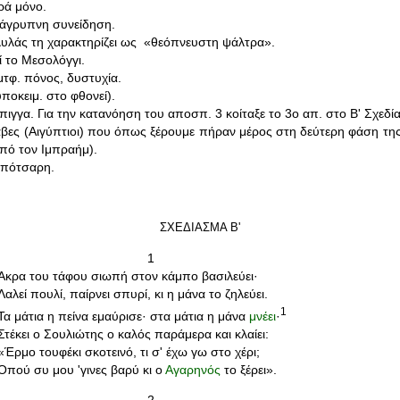
ρά μόνο.
 άγρυπνη συνείδηση.
λυλάς τη χαρακτηρίζει ως «θεόπνευστη ψάλτρα».
εί το Μεσολόγγι.
 μτφ. πόνος, δυστυχία.
υποκειμ. στο φθονεί).
πιγγα. Για την κατανόηση του αποσπ. 3 κοίταξε το 3ο απ. στο Β' Σχεδί
ραβες (Αιγύπτιοι) που όπως ξέρουμε πήραν μέρος στη δεύτερη φάση της
πό τον Ιμπραήμ).
Μπότσαρη.
ΣΧΕΔΙΑΣΜΑ Β'
1
Άκρα του τάφου σιωπή στον κάμπο βασιλεύει·
Λαλεί πουλί, παίρνει σπυρί, κι η μάνα το ζηλεύει.
1
Τα μάτια η πείνα εμαύρισε· στα μάτια η μάνα
μνέει
·
Στέκει ο Σουλιώτης ο καλός παράμερα και κλαίει:
«Έρμο τουφέκι σκοτεινό, τι σ' έχω γω στο χέρι;
Οπού συ μου 'γινες βαρύ κι ο
Αγαρηνός
το ξέρει».
2