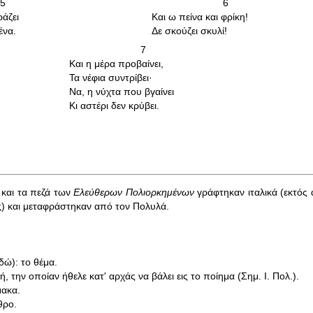
5
6
ράζει
Και ω πείνα και φρίκη!
ένα.
Δε σκούζει σκυλί!
7
Και η μέρα προβαίνει,
Τα νέφια συντρίβει·
Να, η νύχτα που βγαίνει
Κι αστέρι δεν κρύβει.
και τα πεζά των
Ελεύθερων Πολιορκημένων
γράφτηκαν ιταλικά (εκτός 
ς) και μεταφράστηκαν από τον Πολυλά.
εδώ): το θέμα.
, την οποίαν ήθελε κατ' αρχάς να βάλει εις το ποίημα (Σημ. I. Πολ.).
μακα.
θρο.