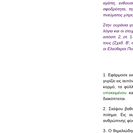
αγάπη, ενθουσ
σφοδρότητα, τ
πνεύματος μπροσ
Στην ουράνια γ
λόγια και οι στ
απόσπ. 2, στ. 1
τους (Σχεδ. Β',
οι Ελεύθεροι Πο
1. Εφάρμοσε ει
γυρίζει εις αυτ
κορμό, τα φύλ
υποκειμένου
κα
διακόπτεται.
2. Σκέψου βαθι
ποίημα. Εις α
ανθρώπινης φύση
3. Ο θεμελιώδη