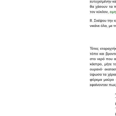
ευτυχισμένην κ
θα χάσουν τα π
τον κύκλον,
ειμ
8. Σκέψου την ι
νικάνε όλα, με 
Τότες εταραχτή
τόπο και βροντ
στο νερό που α
κάστρο, μήτε τ
ουρανό· εκατασ
ύψωσα τα χέρια 
φόρεμα μαύρο σ
εφαίνονταν πως 