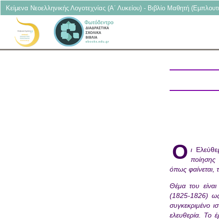
Κείμενα Νεοελληνικής Λογοτεχνίας (Α΄ Λυκείου) - Βιβλίο Μαθητή (Εμπλουτ
Ο
ι
Ελεύθε
ποίησης 
όπως φαίνεται, 
Θέμα του είνα
(1825-1826) ω
συγκεκριμένο ι
ελευθερία. Το 