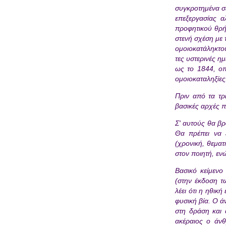
συγκροτημένα σ
επεξεργασίας α
προφητικού θρή
στενή σχέση με 
ομοιοκατάληκτου
τες υστερινές η
ως το 1844, οπ
ομοιοκαταληξίες
Πριν από τα τρ
βασικές αρχές π
Σ' αυτούς θα βρ
Θα πρέπει να 
(χρονική, θεματ
στον ποιητή, ενώ
Βασικό κείμενο
(στην έκδοση τ
λέει ότι η ηθικ
φυσική βία. Ο ά
στη δράση και 
ακέραιος ο άν