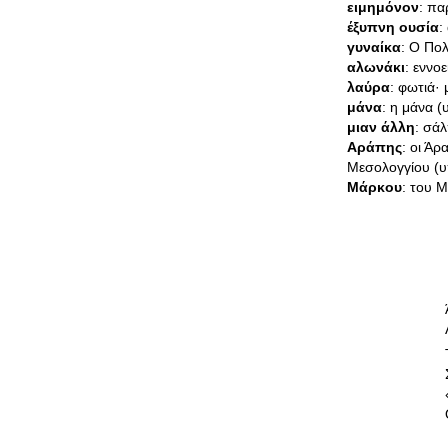
ειμημόνον
: πα
έξυπνη ουσία
:
γυναίκα
: Ο Πο
αλωνάκι
: εννο
λαύρα
: φωτιά·
μάνα
: η μάνα (
μιαν άλλη
: σάλ
Αράπης
: οι Ά
Μεσολογγίου (υ
Μάρκου
: του 