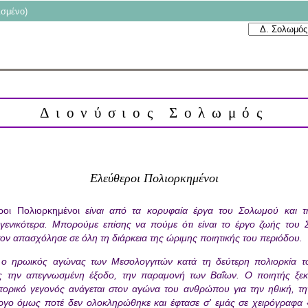
ισμένο)
Διονύσιος Σολωμός
Ελεύθεροι Πολιορκημένοι
ροι Πολιορκημένοι
είναι από τα κορυφαία έργα του Σολωμού και τ
γενικότερα. Μπορούμε επίσης να πούμε ότι είναι το έργο ζωής του
τον απασχόλησε σε όλη τη διάρκεια της ώριμης ποιητικής του περιόδου.
ι ο ηρωικός αγώνας των Μεσολογγιτών κατά τη δεύτερη πολιορκία τ
ς την απεγνωσμένη έξοδο, την παραμονή των Βαΐων. Ο ποιητής ξεκ
στορικό γεγονός ανάγεται στον αγώνα του ανθρώπου για την ηθική, τη
έργο όμως ποτέ δεν ολοκληρώθηκε και έφτασε σ' εμάς σε χειρόγραφ