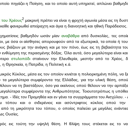
οποίο πηγάζει η Ποίηση, και το οποίο αυτή υπηρετεί, απλώνει βαθμηδ
2
α του Χρέους
μακρινή πρέπει να είναι η φριχτή αγωνία μέσα εις τη δυστυ
είθε φανερωθεί απείραχτη και άγια η διανοητική και ηθική Παράδεισος.
σχηματίσεις βαθμηδόν ωσάν μίαν
αναβάθρα
από δυσκολίες, τες οποί
λοι, με όσα οι αίσθησες απορουφούν από τα εξωτερικά, τα οποία ή το
ους βιάζουν με την ανάγκη και με τον πόνο, έως εις τη βεβαιότητα το
ν ενθύμηση της περασμένης δόξας. Όλα αυτά, όσο μεγαλύτερα είναι κα
λότερο
στυλοπόδι
σταίνουν την Ελευθερία, μεστήν από το Χρέος, 
, η Θρησκεία, η Πατρίδα, η Πολιτική κ.ά.
μικρός Κύκλος, μέσα εις τον οποίον κινιέται η πολιορκημένη πόλη, να ξε
 τα μεγαλύτερα συμφέροντα της Ελλάδας, για την υλική θέση, οπού 
έλουν να τη βαστάξουν, όσο για εκείνους οπού θέλουν να την αρπάξου
 μεγαλύτερα συμφέροντα της Ανθρωπότητας. Τοιουτοτρόπως η υπόθεσ
μα. - Ιδές τον Προμηθέα και εν γένει τα συγγράμματα του Αισχύλου. -
υ τόπου και ο σιδερένιος και ασύντριφτος κύκλος οπού την έ
από τη μικρότητα του τόπου, ο οποίος παλεύει με μεγάλες ενάντιες
ες Ουσίες.
ερός εις τούτη την υψηλή θέση. Η θλίψη τους στέκεται εις το να