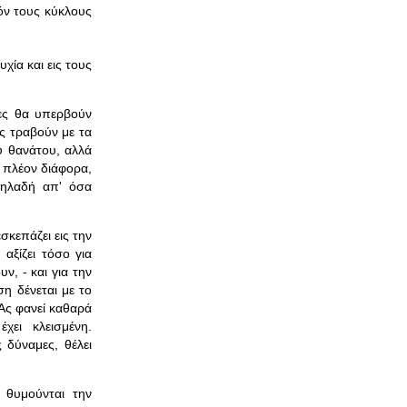
όν τους κύκλους
χία και εις τους
ες θα υπερβούν
υς τραβούν με τα
υ θανάτου, αλλά
ι πλέον διάφορα,
δηλαδή απ' όσα
σκεπάζει εις την
αξίζει τόσο για
ν, - και για την
η δένεται με το
 Ας φανεί καθαρά
χει κλεισμένη.
 δύναμες, θέλει
 θυμούνται την