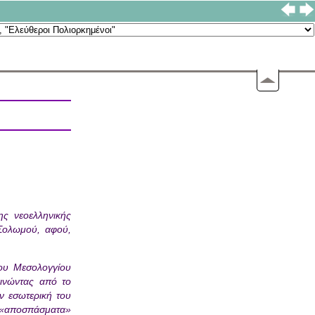
ης νεοελληνικής
 Σολωμού, αφού,
ου Μεσολογγίου
ινώντας από το
ν εσωτερική του
α «αποσπάσματα»