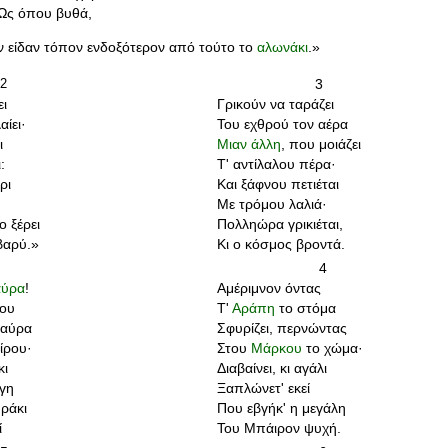
Ως όπου βυθά,
εν είδαν τόπον ενδοξότερον από τούτο το
αλωνάκι
.»
2
3
ι
Γρικούν να ταράζει
αίει·
Του εχθρού τον αέρα
ι
Μιαν άλλη
, που μοιάζει
:
Τ' αντίλαλου πέρα·
ρι
Και ξάφνου πετιέται
Με τρόμου λαλιά·
ο ξέρει
Πολληώρα γρικιέται,
βαρύ.»
Κι ο κόσμος βροντά.
4
αύρα
!
Αμέριμνον όντας
ρου
Τ'
Αράπη
το στόμα
μαύρα
Σφυρίζει, περνώντας
ίρου·
Στου
Μάρκου
το χώμα·
κι
Διαβαίνει, κι αγάλι
γη
Ξαπλώνετ' εκεί
υράκι
Που εβγήκ' η μεγάλη
ί
Του Μπάιρον ψυχή.