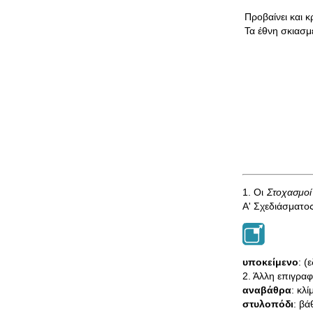
Προβαίνει και κ
Τα έθνη σκιασμ
1. Οι
Στοχασμοί
Α' Σχεδιάσματο
υποκείμενο
: (
2. Άλλη επιγραφή
αναβάθρα
: κλί
στυλοπόδι
: βά