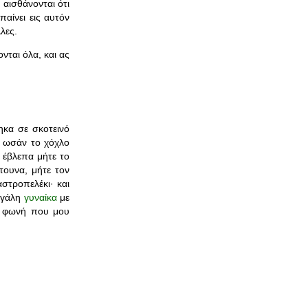
αισθάνονται ότι
αίνει εις αυτόν
λες.
νται όλα, και ας
ηκα σε σκοτεινό
, ωσάν το χόχλο
 έβλεπα μήτε το
τουνα, μήτε τον
στροπελέκι· και
μεγάλη
γυναίκα
με
με φωνή που μου