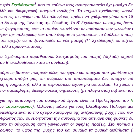
1
ε τρία
Σχεδιάσματα
που το καθένα τους αντιπροσωπεύει όχι μονάχα δια
λλά και διαφορετική ποιητική αντίληψη. Το αρχικό σχεδίασμα, «συνθ
νου εις το πέσιμο του Μεσολογγίου», πρέπει να γράφτηκε γύρω στα 18
το 5ο κεφ. της
Γυναίκας της Ζάκυθος
. Το Β' Σχεδίασμα, σε στίχους δε
ς ζευγαρωτούς, «εις το οποίον εικονίζοντο τα παθήματα των γενναίων
μέρες της πολιορκίας έως οπού έκαμαν το γιουρούσι», το δούλευε ο ποι
ότε αρχίζει να το ξαναπλάθει σε νέα μορφή (Γ' Σχεδίασμα), σε στίχου
, αλλά αρμονικότατους.
ία Σχεδιάσματα παραθέτουμε
Στοχασμούς
του ποιητή (δηλαδή σημειώσ
ου θ' ακολουθούσε κατά τη σύνθεση).
ούμε τις βασικές ποιητικές ιδέες του έργου και στοιχεία που φωτίζουν αρ
έχουμε υπόψη μας ότι ανάμεσα στα αποσπάσματα δεν υπάρχει πά
ική ή νοηματική), αλλά τα περισσότερα έχουν μια αυτοτέλεια. Τα χωρία
 οι παρέμβλητες διευκρινιστικές σημειώσεις (με πλάγια στοιχεία) είναι τ
 για την κατανόηση του σολωμικού έργου είναι τα
Προλεγόμενα
του
ων
Ευρισκομένων
). Μιλώντας ειδικά για τους
Ελεύθερους Πολιορκημ
ή ελευθερία είναι το πιο οχυρό καταφύγιο της ανθρώπινης ψυχής που πολ
νθρωπος που συνειδητοποιεί την αυτονομία του απέναντι στις φυσικές δυ
από τη σύγκρουση αυτή γεννιούνται οι υψηλές πράξεις. Στο ποίημα 
θρωπος· το ύψος της ψυχής του και συνάμα τα φυσικά αισθήματα (έ