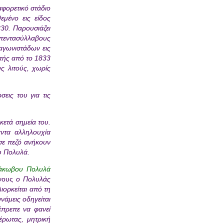
φορετικό στάδιο
εμένο εις είδος
30. Παρουσιάζει
καπεντασύλλαβους
 αγωνιστάδων εις
ητής από το 1833
ς λιτούς, χωρίς
εις του για τις
κετά σημεία του.
ντα αλληλουχία
 σε πεζό ανήκουν
ου Πολυλά.
Ιάκωβου Πολυλά
ένους
ο Πολυλάς
ιορκείται από τη
νάμεις οδηγείται
έπρεπε να φανεί
ρωτας, μητρική