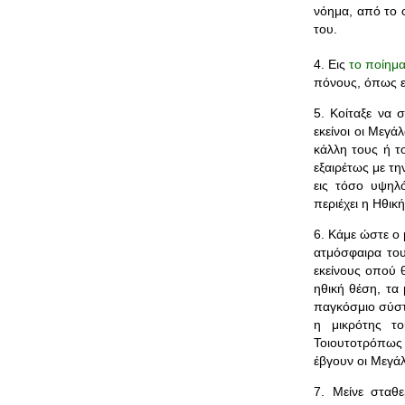
νόημα, από το 
του.
4. Εις
το ποίημ
πόνους, όπως εκ
5. Κοίταξε να 
εκείνοι οι Μεγά
κάλλη τους ή τ
εξαιρέτως με τη
εις τόσο υψη
περιέχει η Ηθική
6. Κάμε ώστε ο 
ατμόσφαιρα του
εκείνους οπού θ
ηθική θέση, τα
παγκόσμιο σύστη
η μικρότης το
Τοιουτοτρόπως 
έβγουν οι Μεγάλ
7. Μείνε σταθ