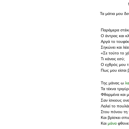
Τα μάτια μου δ
Παράμερα στέκε
Ο άντρας και κλ
Αργά το τουφέκ
Σηκώνει και λέει
«Σε τούτο το χέ
Τι κάνεις εσύ;
Ο εχθρός μου τ
Πως μου είσαι 
Της μάνας ω
λ
Τα τέκνα τριγύ
Φθαρμένα και 
Σαν ίσκιους ονε
Λαλεί το πουλά
Στου πόνου τη 
Και βρίσκει σπ
Και
μάνα
φθονε