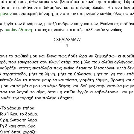
ατάστασή τους, όθεν έπρεπε να βλαστήσει το καλό της πατρίδας. Τώρα 
άντα· το αισθάνονται βαθμηδόν, και επομένως ολικώς. Η πείνα δεν μπ
ημόνον
ως εξωτερική δύναμη, την οποίαν υπερνικούν καθώς όλες τες άλ
σοζυγία των δυνάμεων, μεταξύ ανδρών και γυναικών. Εκείνοι ας αισθάνο
την
ουσίαν έξυπνη
· τούτες ας νικάνε και αυτές, αλλ' ωσάν γυναίκες.
ΣΧΕΔΙΑΣΜΑ Α'
1
κανε τα σωθικά μου και έλεγα πως ήρθε ώρα να ξεψυχήσω· κι ευρέθ
ερό, που εσκιρτούσε σαν κλωνί στάρι στο μύλο που αλέθει ογλήγορα
ναβράζει· ετότες εκατάλαβα πως εκείνο ήτανε το Μεσολόγγι· αλλά δεν
ο στρατόπεδο, μήτε τη λίμνη, μήτε τη θάλασσα, μήτε τη γη που επά
κέπαζε όλα τα πάντα μαυρίλα και πίσσα, γιομάτη λάμψη, βροντή και α
μου και τα μάτια μου να κάμω δέηση, και ιδού μες στην καπνίλα μία 
αν του λαγού το αίμα, όπου η σπίθα έγγιζε κι εσβενότουνε· και 
νικάει την ταραχή του πολέμου άρχισε:
«Το χάραμα επήρα
Του Ήλιου το δρόμο,
Κ ρεμώντας τη λύρα
Τη δίκαιη στον ώμο
Κι απ' όπου χαράζει