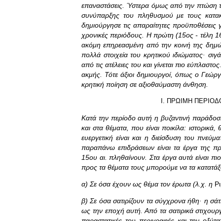
επαναστάσεις. Ύστερα όμως από την πτώση τ
συνύπαρξης του πληθυσμού με τους κατακ
δημιούργησε τις απαραίτητες προϋποθέσεις γ
χρονικές περιόδους. Η πρώτη (15ος - τέλη 16
ακόμη επηρεασμένη από την κοινή της δημώ
πολλά στοιχεία του κρητικού ιδιώματος· σιγά
από τις ατέλειες του και γίνεται πιο εύπλαστο
ακμής. Τότε άξιοι δημιουργοί, όπως ο Γεώργ
κρητική ποίηση σε αξιοθαύμαστη άνθηση.
I. ΠΡΩΙΜΗ ΠΕΡΙΟΔ
Κατά την περίοδο αυτή η βυζαντινή παράδοση
και στα θέματα, που είναι ποικίλα: ιστορικά
ευεργετική είναι και η διείσδυση του πνεύμ
παραπάνω επιδράσεων είναι τα έργα της π
15ου αι. πληθαίνουν. Στα έργα αυτά είναι πι
προς τα θέματα τους μπορούμε να τα κατατάξ
α) Σε όσα έχουν ως θέμα τον έρωτα (λ.χ. η
Ρι
β) Σε όσα σατιρίζουν τα σύγχρονα ήθη· η σάτ
ως την εποχή αυτή. Από τα σατιρικά στιχουργ
παραστατικές του περιγραφές και την οξύτα