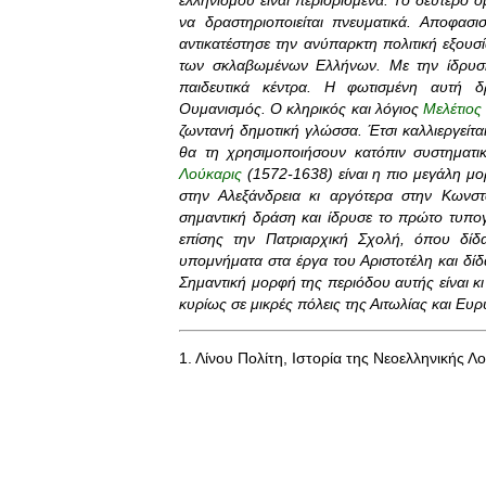
ελληνισμού είναι περιορισμένα. Το δεύτερο 
να δραστηριοποιείται πνευματικά. Αποφασι
αντικατέστησε την ανύπαρκτη πολιτική εξουσί
των σκλαβωμένων Ελλήνων. Με την ίδρυση 
παιδευτικά κέντρα. Η φωτισμένη αυτή δ
Ουμανισμός. Ο κληρικός και λόγιος
Μελέτιος
ζωντανή δημοτική γλώσσα. Έτσι καλλιεργείτα
θα τη χρησιμοποιήσουν κατόπιν συστηματικ
Λούκαρις
(1572-1638) είναι η πιο μεγάλη μ
στην Αλεξάνδρεια κι αργότερα στην Κωνστ
σημαντική δράση και ίδρυσε το πρώτο τυπο
επίσης την Πατριαρχική Σχολή, όπου δί
υπομνήματα στα έργα του Αριστοτέλη και δίδα
Σημαντική μορφή της περιόδου αυτής είναι κ
κυρίως σε μικρές πόλεις της Αιτωλίας και Ευρ
1. Λίνου Πολίτη, Ιστορία της Νεοελληνικής Λ