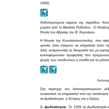
1669).
Ανθολογούμενα κείμενα της περιόδου: Κα
χορικά από το Βασιλέα Ροδολίνο. -Ο Κατζού
Θυσία του Αβραάμ του Β. Κορνάρου.
Η Άλωση της Κωνσταντινούπολης, που άφησε
ηγεσία, ήταν επόμενο να επηρεάσει πολύ τη
λαός αντιμετωπίζει τη δοκιμασία του με καρτ
κυκλοφορούσαν προφητείες που προμηνούσα
ψυχές των υποδούλων η ελπίδα για το μέλλον
Λατινοκ
Στις περιοχές του λατινοκρατούμενου ε
ουσιαστικά να επηρεαστεί από την κατάκτηση 
τα Δωδεκάνησα, η Κύπρος και η Κρήτη.
1.
Δωδεκάνησα
.
Το 1309 τα Δωδεκάνησα κα