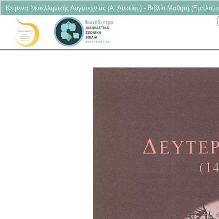
Κείμενα Νεοελληνικής Λογοτεχνίας (Α΄ Λυκείου) - Βιβλίο Μαθητή (Εμπλουτ