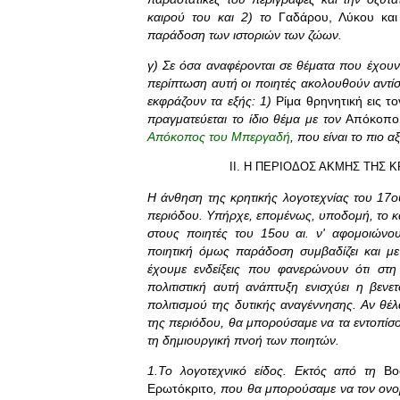
καιρού του και 2) το
Γαδάρου, Λύκου και 
παράδοση των ιστοριών των ζώων.
γ) Σε όσα αναφέρονται σε θέματα που έχουν
περίπτωση αυτή οι ποιητές ακολουθούν αντίσ
εκφράζουν τα εξής: 1)
Ρίμα θρηνητική εις τ
πραγματεύεται το ίδιο θέμα με τον
Απόκοπ
Απόκοπος του Μπεργαδή
, που είναι το πιο 
II. Η ΠΕΡΙΟΔΟΣ ΑΚΜΗΣ ΤΗΣ ΚΡ
Η άνθηση της κρητικής λογοτεχνίας του 17ο
περιόδου. Υπήρχε, επομένως, υποδομή, το κα
στους ποιητές του 15ου αι. ν' αφομοιώνουν
ποιητική όμως παράδοση συμβαδίζει και με
έχουμε ενδείξεις που φανερώνουν ότι στη
πολιτιστική αυτή ανάπτυξη ενισχύει η βενε
πολιτισμού της δυτικής αναγέννησης. Αν θέ
της περιόδου, θα μπορούσαμε να τα εντοπίσο
τη δημιουργική πνοή των ποιητών.
1.Το λογοτεχνικό είδος. Εκτός από τη
Βο
Ερωτόκριτο
, που θα μπορούσαμε να τον ονο