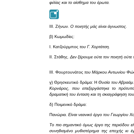
φιλίας και το αίσθημα του έρωτα.
III. Ζήνων.
Ο ποιητής μάς είναι άγνωστος.
β) Κωμωδίες:
I. Κατζούρμπος
του Γ. Χορτάτση.
II. Στάθης.
Δεν ξέρουμε ούτε τον ποιητή ούτε
III. Φουρτουνάτος
του Μάρκου Αντωνίου Φώ
γ) Θρησκευτικό δράμα: Η
Θυσία του Αβραάμ
Κορνάρος, που επεξεργάστηκε το πρότυπό 
δραματική του ένταση και τη σκιαγράφηση το
δ) Ποιμενικό δράμα:
Πανώρια.
Είναι νεανικό έργο του Γεωργίου Χο
Το πιο σημαντικό όμως έργο της περιόδου εί
συνηθισμένο μυθιστόρημα της εποχής κι έ