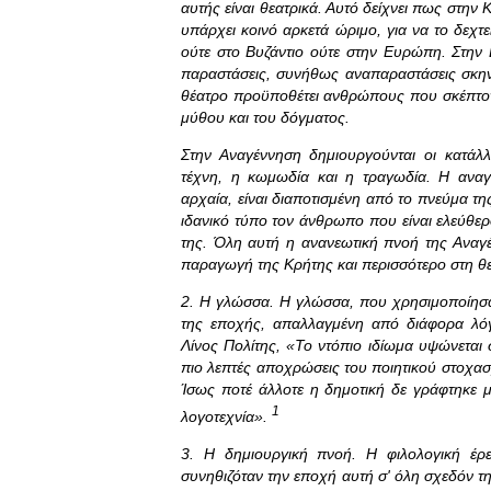
αυτής είναι θεατρικά. Αυτό δείχνει πως στην
υπάρχει κοινό αρκετά ώριμο, για να το δεχτ
ούτε στο Βυζάντιο ούτε στην Ευρώπη. Στην
παραστάσεις, συνήθως αναπαραστάσεις σκην
θέατρο προϋποθέτει ανθρώπους που σκέπτοντ
μύθου και του δόγματος.
Στην Αναγέννηση δημιουργούνται οι κατάλλ
τέχνη, η κωμωδία και η τραγωδία. Η αναγ
αρχαία, είναι διαποτισμένη από το πνεύμα τ
ιδανικό τύπο τον άνθρωπο που είναι ελεύθερος
της. Όλη αυτή η ανανεωτική πνοή της Αναγέ
παραγωγή της Κρήτης και περισσότερο στη θε
2. Η γλώσσα. Η γλώσσα, που χρησιμοποίησαν 
της εποχής, απαλλαγμένη από διάφορα λόγ
Λίνος Πολίτης, «Το ντόπιο ιδίωμα υψώνεται 
πιο λεπτές αποχρώσεις του ποιητικού στοχα
Ίσως ποτέ άλλοτε η δημοτική δε γράφτηκε μ
1
λογοτεχνία».
3. Η δημιουργική πνοή. Η φιλολογική έρε
συνηθιζόταν την εποχή αυτή σ' όλη σχεδόν τ