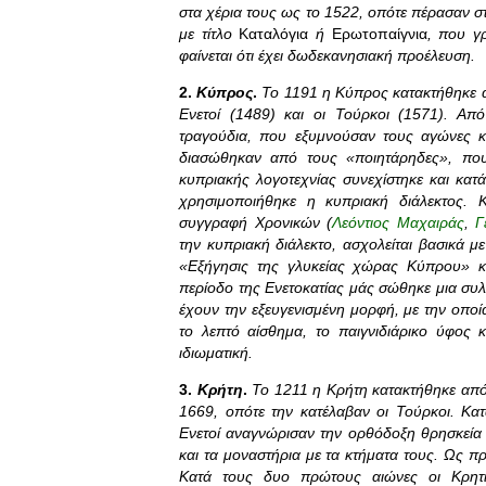
στα χέρια τους ως το 1522, οπότε πέρασαν σ
με τίτλο
Καταλόγια
ή
Ερωτοπαίγνια
, που γ
φαίνεται ότι έχει δωδεκανησιακή προέλευση.
2.
Κύπρος
.
Το 1191 η Κύπρος κατακτήθηκε 
Ενετοί (1489) και οι Τούρκοι (1571). Απ
τραγούδια, που εξυμνούσαν τους αγώνες 
διασώθηκαν από τους «ποιητάρηδες», που
κυπριακής λογοτεχνίας συνεχίστηκε και κα
χρησιμοποιήθηκε η κυπριακή διάλεκτος. 
συγγραφή Χρονικών (
Λεόντιος Μαχαιράς
,
Γ
την κυπριακή διάλεκτο, ασχολείται βασικά 
«Εξήγησις της γλυκείας χώρας Κύπρου» κ
περίοδο της Ενετοκατίας μάς σώθηκε μια συ
έχουν την εξευγενισμένη μορφή, με την οποί
το λεπτό αίσθημα, το παιγνιδιάρικο ύφος κ
ιδιωματική.
3.
Κρήτη
.
Το 1211 η Κρήτη κατακτήθηκε από
1669, οπότε την κατέλαβαν οι Τούρκοι. Κατ
Ενετοί αναγνώρισαν την ορθόδοξη θρησκεία
και τα μοναστήρια με τα κτήματα τους. Ως 
Κατά τους δυο πρώτους αιώνες οι Κρητι