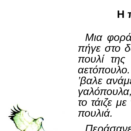
Η 
Μια φορά
πήγε στο δ
πουλί της
αετόπουλο.
’βαλε ανάμε
γαλόπουλα
το τάιζε με
πουλιά.
Περάσανε