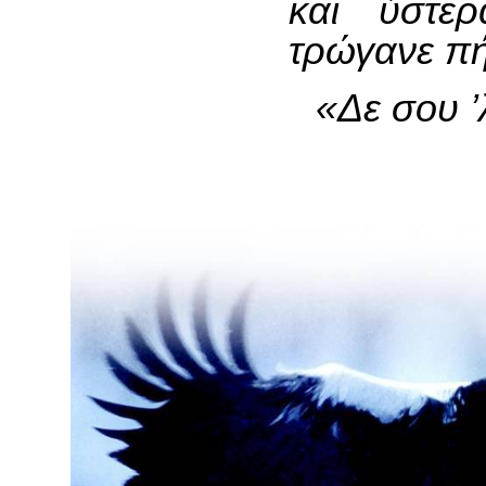
και ύστε
τρώγανε πήδ
«Δε σου ’