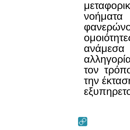
μεταφορι
νοήματα 
φανερών
ομοιότητ
ανάμεσα
αλληγορία
τον τρόπ
την έκτασ
εξυπηρετ