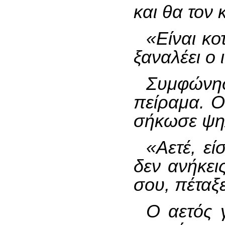
και θα τον
«Είναι κο
ξαναλέει ο 
Συμφών
πείραμα. Ο
σήκωσε ψηλά
«Αετέ, εί
δεν ανήκεις
σου, πέταξ
Ο αετός 