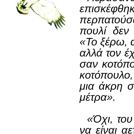
επισκέφθη
περπατούσα
πουλί δεν 
«Το ξέρω, α
αλλά τον έ
σαν κοτόπο
κοτόπουλο,
μια άκρη 
μέτρα».
«Όχι, του
να είναι αε