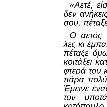
«Αετέ, εί
δεν ανήκεις
σου, πέταξ
Ο αετός 
λες κι έμπα
πέταξε όμ
κοιτάξει κ
φτερά του κ
πάρα πολύ
Έμεινε ένα
τον υποτ
κοτόπουλο.