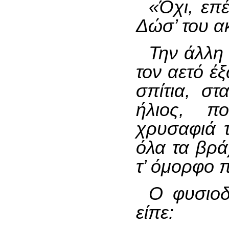
«Όχι, επέ
Δώσ’ του ακ
Την άλλη
τον αετό έ
σπίτια, σ
ήλιος, π
χρυσαφιά 
όλα τα βρά
τ’ όμορφο 
Ο φυσιοδ
είπε: