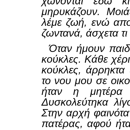
χώνονται εδώ κι 
μηρυκάζουν. Μοιά
λέμε ζωή, ενώ απο
ζωντανά, άσχετα τι
Όταν ήμουν παιδ
κούκλες. Κάθε χέρ
κούκλες, άρρηκτα
το νου μου σε οικο
ήταν η μητέρα 
Δυσκολεύτηκα λίγ
Στην αρχή φαινότα
πατέρας, αφού ήτα