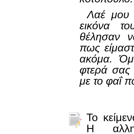
Λαέ μου 
εικόνα τ
θέλησαν ν
πως είμαστ
ακόμα. Όμ
φτερά σας 
με το φαΐ 
Το κείμεν
Η αλληγ