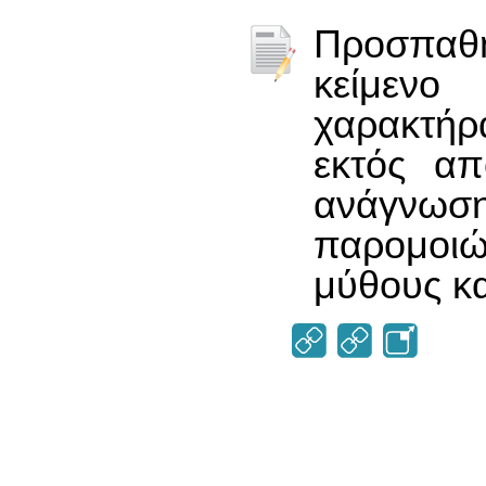
Προσπαθή
κείμενο
χαρακτή
εκτός απ
ανάγνω
παρομοι
μύθους κα