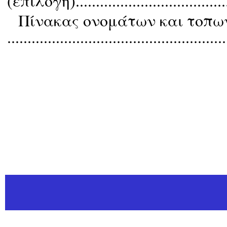
(επιλογή).........................................
Πίνακας ονομάτων και τοπω
......................................................