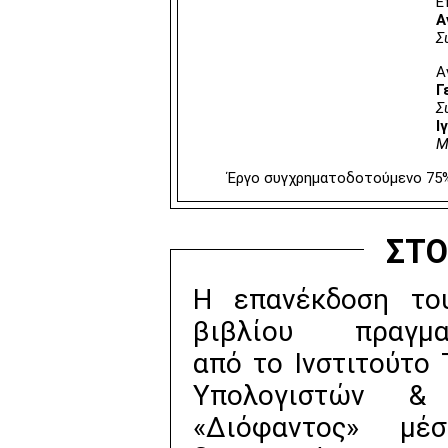
E
A
Σ
A
Γ
Σ
I
M
Έργο συγχρηματοδοτούμενο 75%
ΣΤΟ
Η επανέκδοση το
βιβλίου πραγματ
από το Ινστιτούτο 
Υπολογιστών &
«Διόφαντος» μ