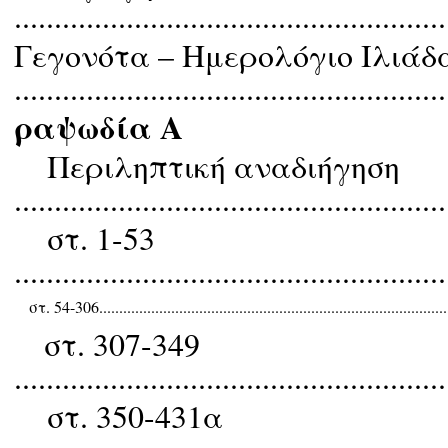
......................................................
Γεγονότα – Hμερολόγιο Iλιάδ
......................................................
ραψωδία Α
Περιληπτική αναδιήγηση
......................................................
στ. 1-53
......................................................
στ. 54-306..........................................................................................
στ. 307-349
......................................................
στ. 350-431α