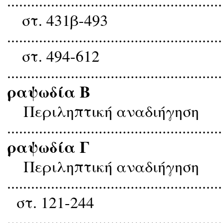
......................................................
στ. 431β-493
......................................................
στ. 494-612
......................................................
ραψωδία Β
Περιληπτική αναδιήγηση
......................................................
ραψωδία Γ
Περιληπτική αναδιήγηση
......................................................
στ. 121-244
......................................................