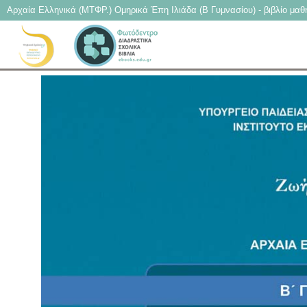
Αρχαία Ελληνικά (ΜΤΦΡ.) Ομηρικά Έπη Ιλιάδα (Β Γυμνασίου) - βιβλίο μαθ