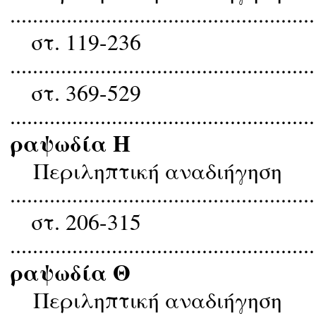
......................................................
στ. 119-236
......................................................
στ. 369-529
......................................................
ραψωδία Η
Περιληπτική αναδιήγηση
......................................................
στ. 206-315
......................................................
ραψωδία Θ
Περιληπτική αναδιήγηση