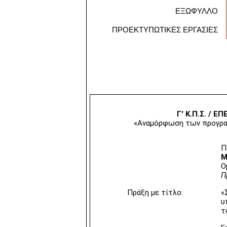
ΕΞΩΦΥΛΛΟ
ΠΡΟΕΚΤΥΠΩΤΙΚΕΣ ΕΡΓΑΣΙΕΣ
Γ' K.Π.Σ. / EΠ
«Aναμόρφωση των προγρα
Π
M
O
Π
Πράξη με τίτλο:
«
υ
τ