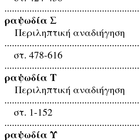
......................................................
ραψωδία Σ
Περιληπτική αναδιήγηση
......................................................
στ. 478-616
......................................................
ραψωδία Τ
Περιληπτική αναδιήγηση
......................................................
στ. 1-152
......................................................
ραψωδία Υ