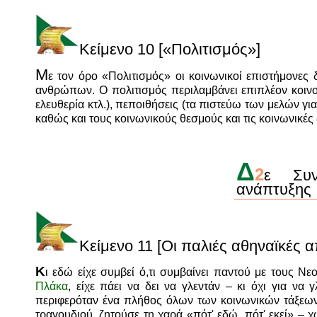
Κείμενο 10
[«Πολιτισμός»]
Μ
ε τον όρο «Πολιτισμός» οι κοινωνικοί επιστήμονες 
ανθρώπων. Ο πολιτισμός περιλαμβάνει επιπλέον κοινούς
ελευθερία κτλ.), πεποιθήσεις (τα πιστεύω των μελών γι
καθώς και τους κοινωνικούς θεσμούς και τις κοινωνικές
Δ
2
ε Συν
ανάπτυξης
Κείμενο 11
[Οι παλιές αθηναϊκές α
Κ
ι εδώ είχε συμβεί ό,τι συμβαίνει παντού με τους Ν
Πλάκα
, είχε πάει να δει να γλεντάν – κι όχι για να
περιφερόταν ένα πλήθος όλων των κοινωνικών τάξεω
τραγουδιού, ζητούσε τη χαρά «πότ' εδώ, πότ' εκεί» – χω