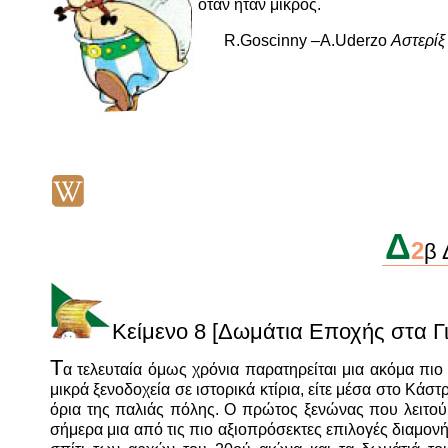
όταν ήταν μικρός.
R.Goscinny –A.Uderzo
Αστερίξ
Δ
2
β 
Κείμενο
8 [Δωμάτια Εποχής στα Γ
Τ
α τελευταία όμως χρόνια παρατηρείται μια ακόμα πι
μικρά ξενοδοχεία σε ιστορικά κτίρια, είτε μέσα στο Κάσ
όρια της παλιάς πόλης. Ο πρώτος ξενώνας που λειτού
σήμερα μια από τις πιο αξιοπρόσεκτες επιλογές διαμονή