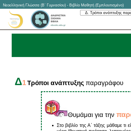
Νεοελληνική Γλώσσα (Β΄ Γυμνασίου) - Βιβλίο Μαθητή (Εμπλουτισμένο)
Δ
1
Τρόποι ανάπτυξης
παραγράφου
παρ
Θυμάμαι για την
Στο βιβλίο της Α΄ τάξης μάθαμε τι 