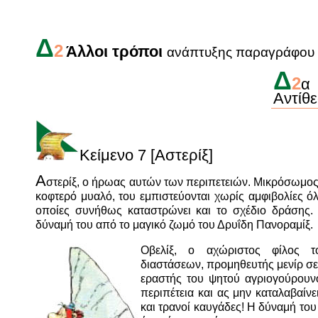
Δ
2
Άλλοι τρόποι
ανάπτυξης παραγράφου
Δ
2
α
Αντίθ
Κείμενο
7 [Αστερίξ]
Α
στερίξ, ο ήρωας αυτών των περιπετειών. Μικρόσωμο
κοφτερό μυαλό, του εμπιστεύονται χωρίς αμφιβολίες όλε
οποίες συνήθως καταστρώνει και το σχέδιο δράσης.
δύναμή του από το μαγικό ζωμό του Δρυΐδη Πανοραμίξ.
Οβελίξ, ο αχώριστος φίλος τ
διαστάσεων, προμηθευτής μενίρ σε
εραστής του ψητού αγριογούρουνο
περιπέτεια και ας μην καταλαβαίν
και τρανοί καυγάδες! Η δύναμή του 