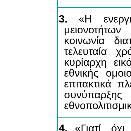
3.
«Η ενεργή
μειονοτήτω
κοινωνία δια
τελευταία χρ
κυρίαρχη εικ
εθνικής ομοι
επιτακτικά π
συνύπαρξη
εθνοπολιτισμ
4.
«Γιατί, όχι