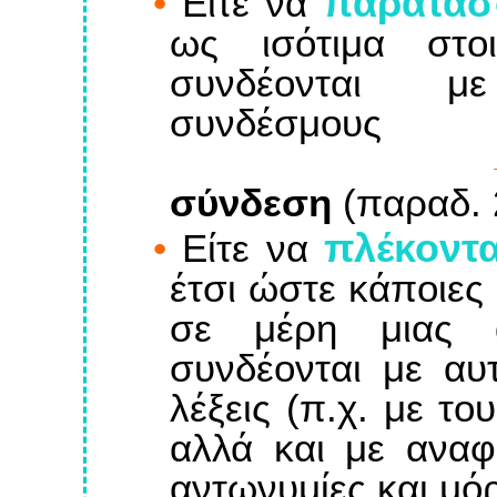
παρατάσ
•
Eίτε να
ως ισότιμα στο
συνδέονται μ
συνδέσμους
σύνδεση
(παραδ. 2
πλέκοντα
•
Eίτε να
έτσι ώστε κάποιες
σε μέρη μιας 
συνδέονται με αυ
λέξεις (π.χ. με τ
αλλά και με αναφο
αντωνυμίες και μόρ