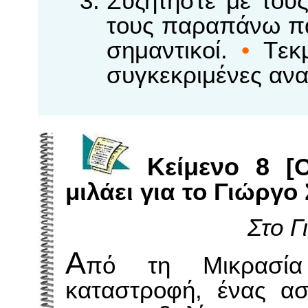
Συζητήστε με του
τους παραπάνω πα
σημαντικοί.
•
Tεκμ
συγκεκριμένες ανα
Kείμενο 8
[O
μιλάει για το Γιώργο
Στο Γ
Α
πό τη Μικρασία
καταστροφή, ένας ασ