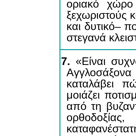
οριακό χώρο
ξεχωριστούς 
και δυτικό– π
στεγανά κλεισ
7.
«Είναι συχν
Aγγλοσάξον
καταλάβει π
μοιάζει ποτισ
από τη βυζαν
ορθοδοξί
καταφανέστατη