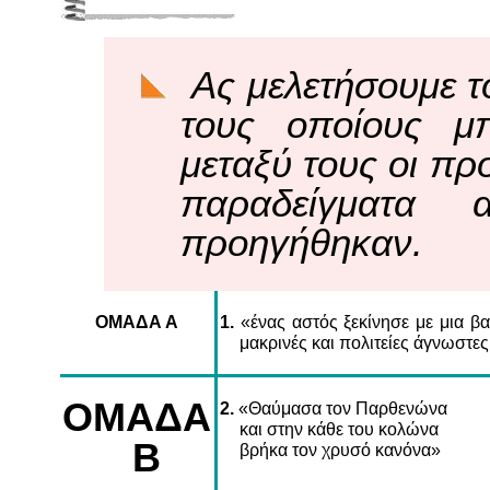
Ας μελετήσουμε τ
τους οποίους μπ
μεταξύ τους οι πρ
παραδείγματα
προηγήθηκαν.
ΟΜΑΔΑ Α
1.
«ένας αστός ξεκίνησε με μια β
μακρινές και πολιτείες άγνωστες
ΟΜΑΔΑ
2.
«Θαύμασα τον Παρθενώνα
και στην κάθε του κολώνα
Β
βρήκα τον χρυσό κανόνα»