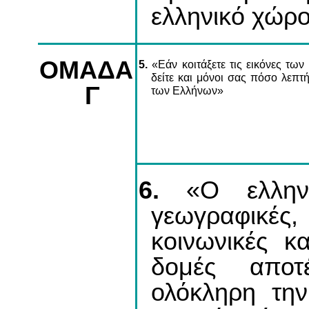
ελληνικό χώρ
ΟΜΑΔΑ
5.
«Εάν κοιτάξετε τις εικόνες των
δείτε και μόνοι σας πόσο λεπτή
Γ
των Eλλήνων»
6.
«Ο ελληνι
γεωγραφικέ
κοινωνικές κ
δομές αποτ
ολόκληρη την