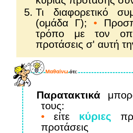
κύριας πρότασης συν
Τι διαφορετικό σ
(ομάδα Γ);
•
Προσπα
τρόπο με τον οπο
προτάσεις σ' αυτή τη
Mαθαίνω
ότι:
Παρατακτικά
μπορο
τους:
κύριες
•
είτε
προ
προτάσεις