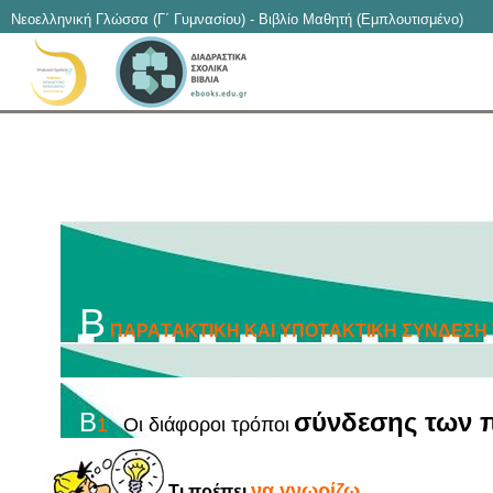
Νεοελληνική Γλώσσα (Γ΄ Γυμνασίου) - Βιβλίο Μαθητή (Εμπλουτισμένο)
B
ΠΑΡΑTΑΚTΙΚΗ ΚΑΙ ΥΠOTΑΚTΙΚΗ ΣΥΝΔΕΣΗ
B
σύνδεσης των 
1
Oι διάφοροι τρόποι
να γνωρίζω
Tι πρέπει