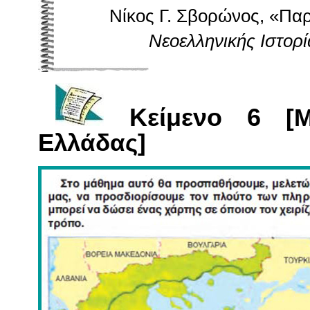
Nίκος Γ. Σβορώνος, «Παρ
Nεοελληνικής Iστορί
Kείμενο 6
[Με
Eλλάδας]