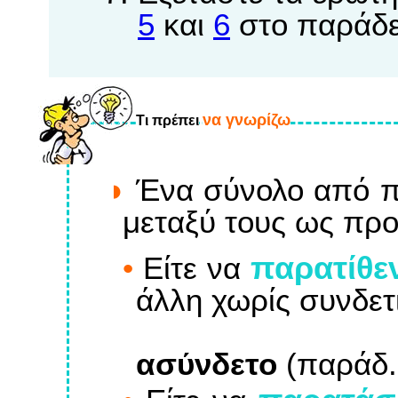
5
και
6
στο παράδ
να γνωρίζω
Tι πρέπει
Ένα σύνολο από πρ
μεταξύ τους ως προ
παρατίθε
•
Eίτε να
άλλη χωρίς συνδετι
ασύνδετο
(παράδ. 