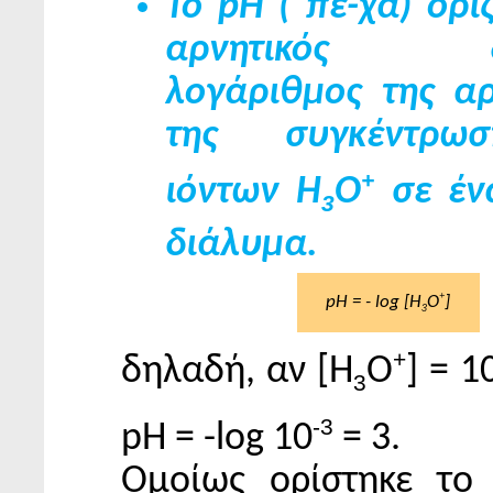
Το pH ( πε-χά) ορί
αρνητικός δε
λογάριθμος της αρ
της συγκέντρω
+
ιόντων Η
Ο
σε έν
3
διάλυμα.
+
pH = - log [H
Ο
]
3
+
δηλαδή, αν [Η
Ο
] = 1
3
-3
pH = -log 10
= 3.
Ομοίως ορίστηκε το