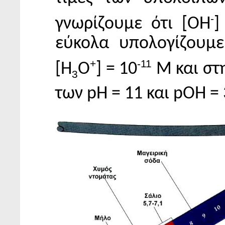
-
γνωρίζουμε ότι [ΟΗ
]
εύκολα υπολογίζουμε
+
-11
[Η
Ο
] = 10
Μ και στ
3
των pH = 11 και pOH = 