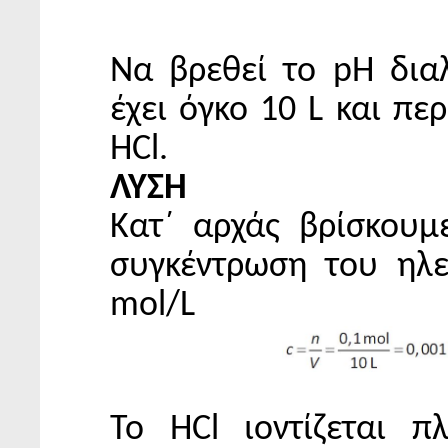
Να βρεθεί το pH δια
έχει όγκο 10 L και περ
HCl.
ΛΥΣΗ
Κατ΄ αρχάς βρίσκουμ
συγκέντρωση του ηλε
mol/L
Το ΗCl ιοντίζεται π