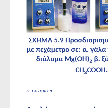
ΣΧΗΜΑ 5.9 Προσδιορισμό
με πεχάμετρο σε: α. γάλα 
διάλυμα Mg(ΟH)
β. ξ
2
CH
COOH.
3
ΟΞΕΑ - ΒΑΣΕΙΣ