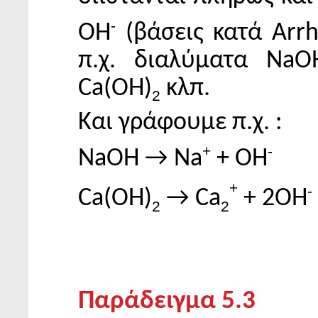
-
ΟΗ
(βάσεις κατά Arrh
π.χ. διαλύματα Na
Ca(OH)
κλπ.
2
Και γράφουμε π.χ. :
+
-
NaOH → Na
+ OH
+
-
Ca(OH)
→ Ca
+ 2OH
2
2
Παράδειγμα 5.3