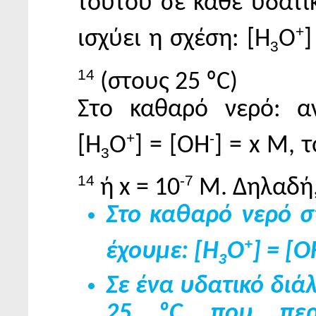
τούτου σε κάθε υδατι
+
ισχύει η σχέση: [Η
Ο
]
3
14
(στους 25 ºC)
Στο καθαρό νερό: α
+
-
[Η
Ο
] = [ΟΗ
] = x Μ, τ
3
14
-7
ή x = 10
Μ. Δηλαδή
Στο καθαρό νερό σ
+
έχουμε: [Η
Ο
] = [Ο
3
Σε ένα υδατικό διά
25 ºC που περι