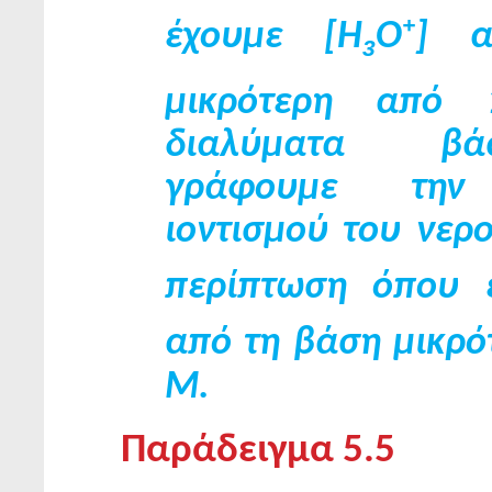
+
έχουμε [Η
O
] α
3
μικρότερη από 
διαλύματα β
γράφουμε την 
ιοντισμού του νερ
περίπτωση όπου 
από τη βάση μικρό
Μ.
Παράδειγμα 5.5