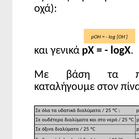
οχά):
-
pOH = - log [OH
]
και γενικά
pX = - logX
.
Με βάση τα πα
καταλήγουμε στον πίν
Σε όλα τα υδατικά διαλύματα / 25 ºC :
p
Σε ουδέτερα διαλύματα και στο νερό / 25 ºC
p
Σε όξινα διαλύματα / 25 ºC
p
ο