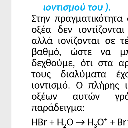
ιοντισμού του ).
Στην πραγματικότητα
οξέα δεν ιοντίζοντα
αλλά ιονίζονται σε τ
βαθμό, ώστε να μ
δεχθούμε, ότι στα α
τους διαλύματα έχ
ιοντισμό. Ο πλήρης 
οξέων αυτών γρά
παράδειγμα:
+
HBr + H
O → H
O
+ Br
2
3