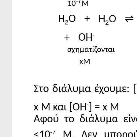
-7
10
M
H
O
+
H
O
⇌
2
2
-
+
OH
σχηματίζονται
xM
Στο διάλυμα έχουμε: 
-
x Μ και [OH
] = x Μ
Αφού το διάλυμα είνα
-7
<10
Μ. Δεν μπορού