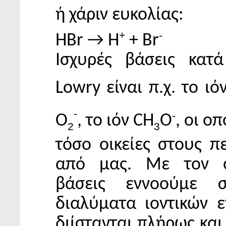
ή χάριν ευκολίας:
+
-
HBr → H
+ Br
Ισχυρές βάσεις κατά
Lowry είναι π.χ. το ιό
-
-
Ο
, το ιόν CH
O
, οι οπ
2
3
τόσο οικείες στους π
από μας. Με τον ό
βάσεις εννοούμε 
διαλύματα ιοντικών 
διίστανται πλήρως και