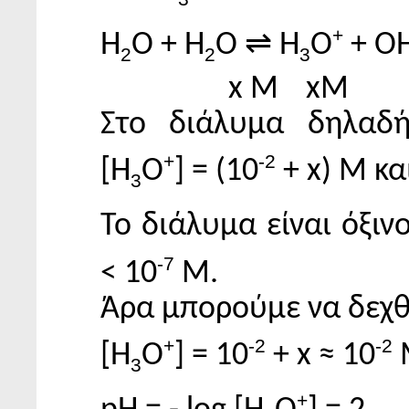
+
Η
Ο + Η
Ο ⇌ Η
Ο
+ Ο
2
2
3
x M
xM
Στο διάλυμα δηλαδή
+
-2
[Η
Ο
] = (10
+ x) Μ κα
3
Το διάλυμα είναι όξιν
-7
< 10
Μ.
Άρα μπορούμε να δεχθ
+
-2
-2
[Η
Ο
] = 10
+ x ≈ 10
3
+