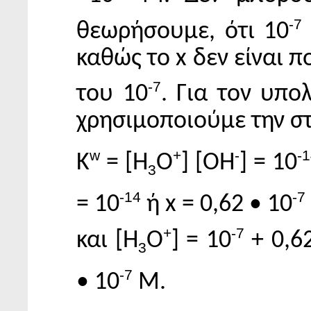
-7
θεωρήσουμε, ότι 10
καθώς το x δεν είναι 
-7
του 10
. Για τον υπο
χρησιμοποιούμε την σ
w
+
-
-
K
= [H
Ο
] [OH
] = 10
3
-14
-7
= 10
ή x = 0,62 • 10
+
-7
και [H
Ο
] = 10
+ 0,6
3
-7
• 10
Μ.