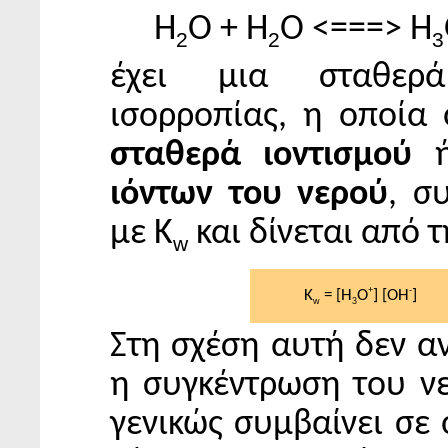
H
O + H
O <===> H
2
2
3
έχει μια σταθερά
ισορροπίας, η οποία 
σταθερά ιοντισμού
ιόντων του νερού
, σ
με K
και δίνεται από τ
w
+
-
K
= [H
O
] [OH
]
w
3
Στη σχέση αυτή δεν α
η συγκέντρωση του ν
γενικώς συμβαίνει σε