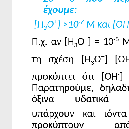
έχουμε:
+
-7
[Η
Ο
] >10
Μ και [ΟΗ
3
+
-5
Π.χ. αν [Η
Ο
] = 10
Μ
3
+
τη σχέση [Η
Ο
] [Ο
3
-
προκύπτει ότι [ΟΗ
]
Παρατηρούμε, δηλαδ
όξινα υδατικά δ
υπάρχουν και ιόντ
προκύπτουν α