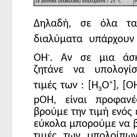
p
Σε βασικά (αλκαλικά) διαλύματα / 25
C
Δηλαδή, σε όλα τα
διαλύματα υπάρχουν
-
ΟΗ
. Αν σε μια άσ
ζητάνε να υπολογίσ
+
τιμές των : [Η
Ο
], [Ο
3
pOH, είναι προφανέ
βρούμε την τιμή ενός 
εύκολα μπορούμε να β
τιμές των υπολοίπων