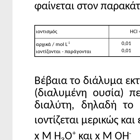
φαίνεται στον παρακάτ
HCl 
ιοντισμός
0,01
-1
αρχικά / mol L
0,01
ιοντίζονται - παράγονται
Βέβαια το διάλυμα εκτ
(διαλυμένη ουσία) πε
διαλύτη, δηλαδή το
ιοντίζεται μερικώς και 
+
-
x M Η
Ο
και x M ΟΗ
3