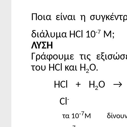
Ποια είναι η συγκέν
-7
διάλυμα HCl 10
M;
ΛΥΣΗ
Γράφουμε τις εξισώσε
του HCl και Η
Ο.
2
HCl
+
H
O
→
2
-
Cl
-7
τα 10
M
δίνου