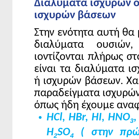
Διαλύματα ισχυρών ο
ισχυρών βάσεων
Στην ενότητα αυτή θα
διαλύματα ουσιών,
ιοντίζονται πλήρως στ
είναι τα διαλύματα ι
ή ισχυρών βάσεων. Χα
παραδείγματα ισχυρών 
όπως ήδη έχουμε αναφ
HCl, HBr, HI, HNO
,
3
H
SO
( στην πρώ
2
4