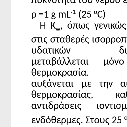
πυκνότητα του νερού ε
-1
o
ρ =1 g mL
(25
C)
Η K
, όπως γενικώς
w
στις σταθερές ισορρο
υδατικών διαλ
μεταβάλλεται μό
θερμοκρασία. 
αυξάνεται με την α
θερμοκρασίας, 
αντιδράσεις ιοντισ
ενδόθερμες. Στους 25