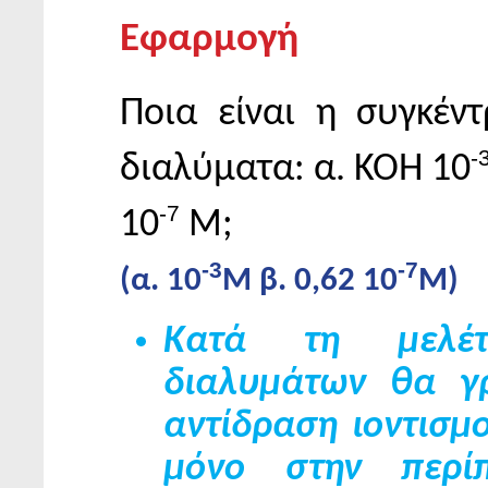
Εφαρμογή
Ποια είναι η συγκέν
-
διαλύματα: α. ΚΟΗ 10
-7
10
Μ;
-3
-7
(α. 10
Μ β. 0,62 10
Μ)
Κατά τη μελέτ
διαλυμάτων θα γ
αντίδραση ιοντισμ
μόνο στην περί