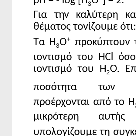
pH = - log [H
O
] = 2.
3
Για την καλύτερη κ
θέματος τονίζουμε ότι
+
Τα Η
Ο
προκύπτουν 
3
ιοντισμό του HCl όσο
ιοντισμό του Η
Ο. Ε
2
ποσότητα των 
προέρχονται από το Η
μικρότερη αυτής
υπολογίζουμε τη συγ