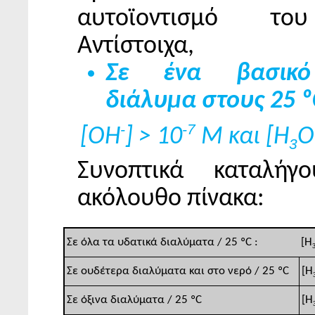
αυτοϊοντισμό το
Αντίστοιχα,
Σε ένα βασικό
διάλυμα στους 25 º
-
-7
[ΟΗ
] > 10
M και [Η
Ο
3
Συνοπτικά καταλήγ
ακόλουθο πίνακα:
[Η
Σε όλα τα υδατικά διαλύματα / 25 ºC :
[Η
Σε ουδέτερα διαλύματα και στο νερό / 25 ºC
[Η
Σε όξινα διαλύματα / 25 ºC