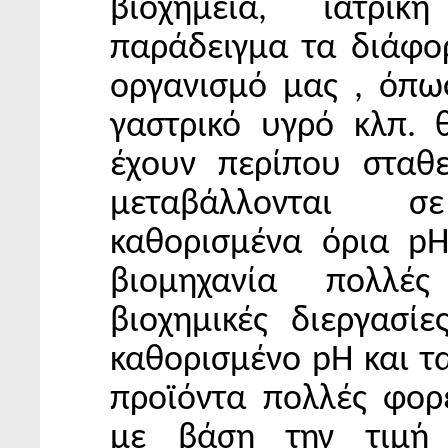
βιοχημεία, ιατρι
παράδειγμα τα διάφο
οργανισμό μας , όπως
γαστρικό υγρό κλπ. 
έχουν περίπου σταθ
μεταβάλλονται σ
καθορισμένα όρια pH
βιομηχανία πολλέ
βιοχημικές διεργασίε
καθορισμένο pH και τ
προϊόντα πολλές φορέ
με βάση την τιμή