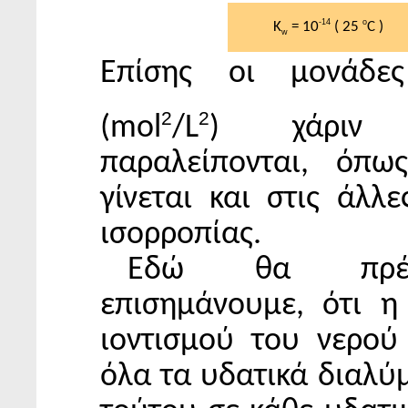
-14
o
K
= 10
( 25
C )
w
Επίσης οι μονάδε
2
2
(mol
/L
) χάριν ε
παραλείπονται, όπω
γίνεται και στις άλλ
ισορροπίας.
Εδώ θα πρέ
επισημάνουμε, ότι η
ιοντισμού του νερού 
όλα τα υδατικά διαλύ