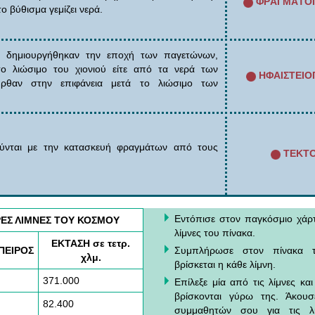
ΦΡAΓΜAΤΟΓ
ο βύθισμα γεμίζει νερά.
ες δημιουργήθηκαν την εποχή των παγετώνων,
το λιώσιμο του χιονιού είτε από τα νερά των
ΗΦAΙΣΤΕΙΟ
θαν στην επιφάνεια μετά το λιώσιμο των
ούνται με την κατασκευή φραγμάτων από τους
ΤΕΚΤΟ
Εντόπισε στον παγκόσμιο χάρτ
ΡΕΣ ΛΙΜΝΕΣ ΤΟY ΚΟΣΜΟY
λίμνες του πίνακα.
ΕΚΤΑΣΗ σε τετρ.
ΠΕΙΡΟΣ
Συμπλήρωσε στον πίνακα τ
χλμ.
βρίσκεται η κάθε λίμνη.
371.000
Επίλεξε μία από τις λίμνες κα
βρίσκονται γύρω της. Άκουσ
82.400
συμμαθητών σου για τις λί