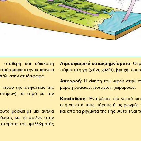
 σταθερή και αδιάκοπη
Ατμοσφαιρικά κατακρημνίσματα
: Οι 
ατμόσφαιρα στην επιφάνεια
πέφτει στη γη (χιόνι, χαλάζι, βροχή, δροσ
 πάλι στην ατμόσφαιρα.
Απορροή
: Η κίνηση του νερού στην ε
 νερού της επιφάνειας της
μορφή ρυακιών, ποταμών, χειμάρρων.
ποταμών) σε ατμό με την
Κατείσδυση
: Ένα μέρος του νερού κατε
στη γη από τους πόρους ή τις ρωγμές
φυτό μοιάζει με μια αντλία
και από τα ρήγματα της Γης. Αυτά είναι 
δαφος και το στέλνει στην
 στόματα του φυλλώματός