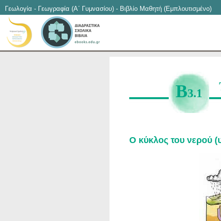
Γεωλογία - Γεωγραφία (Α΄ Γυμνασίου) - Βιβλίο Μαθητή (Εμπλουτισμένο)
Β
3.1
Ο κύκλος του νερού 