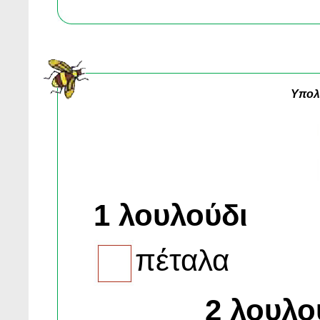
Yπολ
1 λουλούδι
πέταλα
2 λουλο