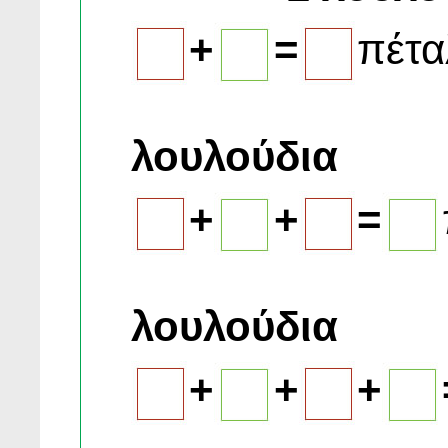
+
=
πέτα
λουλούδια
+
+
=
λουλούδια
+
+
+