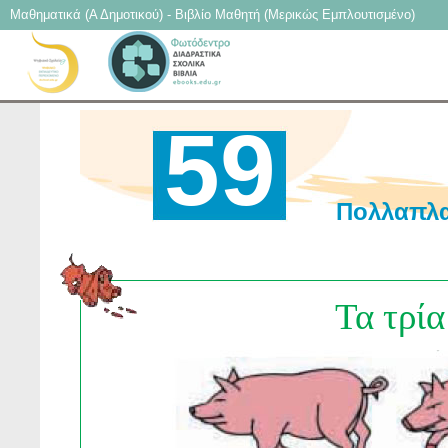
Μαθηματικά (Α Δημοτικού) - Βιβλίο Μαθητή (Mερικώς Εμπλουτισμένο)
59
Πολλαπλα
Τα τρί