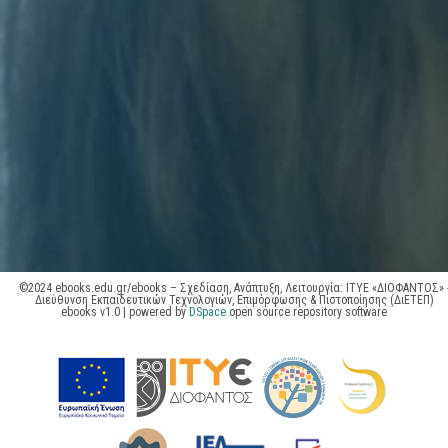
©2024 ebooks.edu.gr/ebooks – Σχεδίαση, Ανάπτυξη, Λειτουργία: ΙΤΥΕ «ΔΙΟΦΑΝΤΟΣ» 
Διεύθυνση Εκπαιδευτικών Τεχνολογιών, Επιμόρφωσης & Πιστοποίησης (ΔιΕΤΕΠ)
ebooks v1.0 | powered by
DSpace
open source repository software