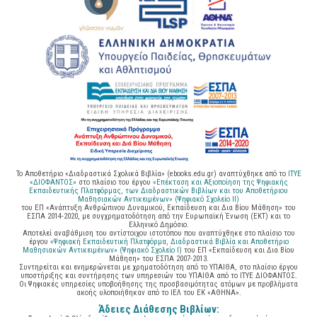
Το Αποθετήριο «Διαδραστικά Σχολικά Βιβλία» (ebooks.edu.gr) αναπτύχθηκε από το
ΙΤΥΕ
«ΔΙΟΦΑΝΤΟΣ»
στο πλαίσιο του έργου
«Επέκταση και Αξιοποίηση της Ψηφιακής
Εκπαιδευτικής Πλατφόρμας, των Διαδραστικών Βιβλίων και του Αποθετήριου
Μαθησιακών Αντικειμένων» (Ψηφιακό Σχολείο ΙΙ)
του ΕΠ «Ανάπτυξη Ανθρώπινου Δυναμικού, Εκπαίδευση και Δια Βίου Μάθηση» του
ΕΣΠΑ 2014-2020, με συγχρηματοδότηση από την Ευρωπαϊκή Ένωση (ΕΚΤ) και το
Ελληνικό Δημόσιο.
Αποτελεί αναβάθμιση του αντίστοιχου ιστοτόπου που αναπτύχθηκε στο πλαίσιο του
έργου
«Ψηφιακή Εκπαιδευτική Πλατφόρμα, Διαδραστικά Βιβλία και Αποθετήριο
Μαθησιακών Αντικειμένων» (Ψηφιακό Σχολείο Ι)
του ΕΠ «Εκπαίδευση και Δια Βίου
Μάθηση» του ΕΣΠΑ 2007-2013.
Συντηρείται και ενημερώνεται με χρηματοδότηση από το ΥΠΑΙΘΑ, στο πλαίσιο έργου
υποστήριξης και συντήρησης των υπηρεσιών του ΥΠΑΙΘΑ από το ΙΤΥΕ ΔΙΟΦΑΝΤΟΣ.
Οι Ψηφιακές υπηρεσίες υποβοήθησης της προσβασιμότητας ατόμων με προβλήματα
ακοής υλοποιήθηκαν από το ΙΕΛ του ΕΚ «ΑΘΗΝΑ».
Άδειες Διάθεσης Βιβλίων: