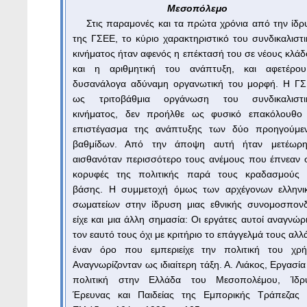
Μεσοπόλεμο
Στις παραμονές και τα πρώτα χρόνια από την ίδρ
της ΓΣΕΕ, το κύριο χαρακτηριστικό του συνδικαλιστ
κινήματος ήταν αφενός η επέκτασή του σε νέους κλά
και η αριθμητική του ανάπτυξη, και αφετέρο
δυσανάλογα αδύναμη οργανωτική του μορφή. Η ΓΣ
ως τριτοβάθμια οργάνωση του συνδικαλιστι
κινήματος, δεν προήλθε ως φυσικό επακόλουθο 
επιστέγασμα της ανάπτυξης των δύο προηγούμε
βαθμίδων. Από την άποψη αυτή ήταν μετέωρ
αισθανόταν περισσότερο τους ανέμους που έπνεαν σ
κορυφές της πολιτικής παρά τους κραδασμούς 
βάσης. Η συμμετοχή όμως των αρχέγονων ελληνι
σωματείων στην ίδρυση μιας εθνικής συνομοσπονδ
είχε και μια άλλη σημασία: Οι εργάτες αυτοί αναγνώρ
τον εαυτό τους όχι με κριτήριο το επάγγελμά τους αλλ
έναν όρο που εμπεριείχε την πολιτική του χρή
Αναγνωρίζονταν ως ιδιαίτερη τάξη. Α. Λιάκος, Εργασία
πολιτική στην Ελλάδα του Μεσοπολέμου, Ίδρ
Έρευνας και Παιδείας της Εμπορικής Τράπεζας 