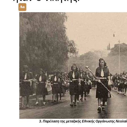
3. Παρέλαση της μεταξικής Εθνικής Οργάνωσης Νεολαί