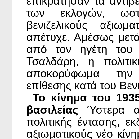
επικράτησαν τα αντιβε
των εκλογών, ωστ
βενιζελικούς αξιωμ
απέτυχε. Αμέσως μετά
από τον ηγέτη του
Τσαλδάρη, η πολιτι
αποκορύφωμα την 
επίθεσης κατά του Βεν
Το κίνημα του 193
βασιλείας
Ύστερα απ
πολιτικής έντασης, ε
αξιωματικούς νέο κίνη