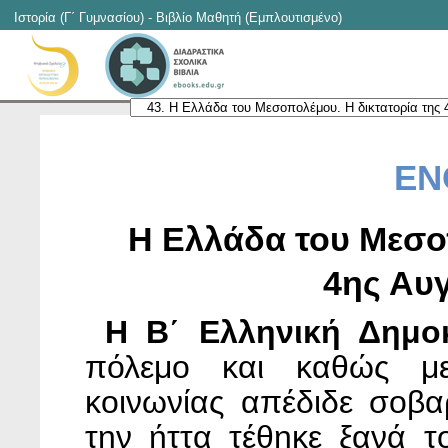
Ιστορία (Γ΄ Γυμνασίου) - Βιβλίο Μαθητή (Εμπλουτισμένο)
ΕΝ
Η Ελλάδα του Μεσοπ
4ης Αυ
Η Β΄ Ελληνική Δημο
πόλεμο και καθώς με
κοινωνίας απέδιδε σοβα
την ήττα τέθηκε ξανά τ