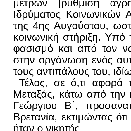
μέτρων [ρύθμιση αγρο
Ιδρύματος Κοινωνικών Α
της 4ης Αυγούστου, ωστ
κοινωνική στήριξη. Yπό 
φασισμό και από τον να
στην οργάνωση ενός αυτ
τους αντιπάλους του, ιδί
Τέλος, σε ό,τι αφορά 
Μεταξάς, κάτω από την 
Γεώργιου Β΄, προσανα
Βρετανία, εκτιμώντας ό
ήταν ο νικητής.