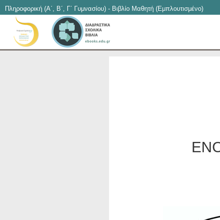
Πληροφορική (Α΄, Β΄, Γ΄ Γυμνασίου) - Βιβλίο Μαθητή (Εμπλουτισμένο)
ΕΝΟ