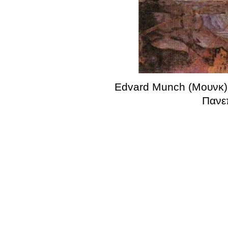
Edvard Munch (Μουνκ)
Πανε