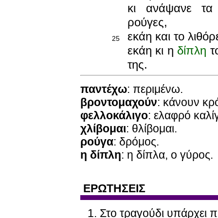
κι ανάψανε τα 
ρούγες,
εκάη και το λιθόρ
25
εκάη κι η
δίπλη
το
της.
παντέχω
: περιμένω.
βροντομαχούν
: κάνουν κρ
φελλοκάλιγο
: ελαφρό καλί
χλίβομαι
: θλίβομαι.
ρούγα
: δρόμος.
η δίπλη
: η δίπλα, ο γύρος.
ΕΡΩΤΗΣΕΙΣ
Στο τραγούδι υπάρχει πρ