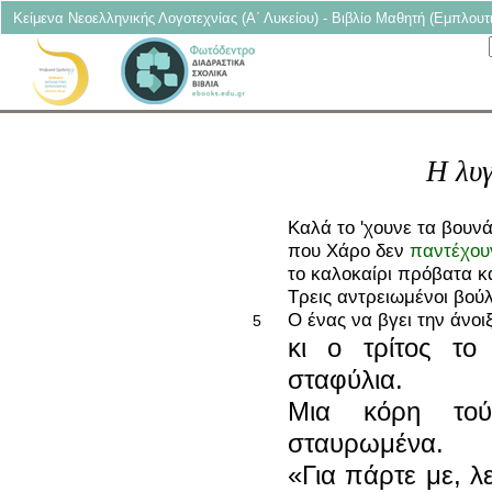
Κείμενα Νεοελληνικής Λογοτεχνίας (Α΄ Λυκείου) - Βιβλίο Μαθητή (Εμπλουτ
Η λυγ
Καλά το 'χουνε τα βουν
που Χάρο δεν
παντέχου
το καλοκαίρι πρόβατα κα
Τρεις αντρειωμένοι βού
Ο ένας να βγει την άνοιξ
5
κι ο τρίτος το
σταφύλια.
Μια κόρη τού
σταυρωμένα.
«Για πάρτε με, λ