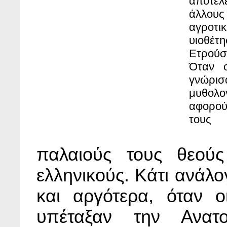
αποτέλ
άλλους
αγροτι
υιοθέτ
Ετρούσ
Όταν ο
γνώρισ
μυθολο
αφορού
τους
παλαιούς τους θεού
ελληνικούς. Κάτι ανάλ
και αργότερα, όταν ο
υπέταξαν την Ανατο