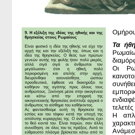
Ομήρου 
9. Η εξέλιξη της ιδέας της ηθικής και της
θρησκείας στους Ρωμαίους
Τα ήθ
Είναι φυσικό η ιδέα της ηθικής να είχε την
αρχή της και την εξέλιξή της. όπως και η
Ρωμαίω
ιδέα της θρησκείας. Ο θεός των πρώτων
διαμόρφ
γενεών αυτής της φυλής ήταν πολύ μικρός,
αλλά σιγά σιγά οι άνθρωποι τον
Οι Ρωμ
μεγάλωσαν· έτσι η ηθική, πολύ
περιορισμένη και ατελής στην αρχή,
καινοτο
διευρύνθηκε ασυναίσθητα, ώσπου
προοδευτικά, έφθασε να διακηρύξει το
συνήθε
καθήκον της αγάπης προς όλους τους
εμπορ
ανθρώπους. Ξεκίνησε μέσα στην οικογένεια
και κάτω από την επιρροή της
ενδιαφέ
οικογενειακής θρησκείας ανέπτυξε αρχικά ο
άνθρωπος το αίσθημα του καθήκοντος.
τελετές
Ας φαντασθούμε αυτή τη θρησκεία της
Η απλό
εστίας και του τάφου κατά την εποχή της
απόλυτης κυριαρχίας της. Ο άνθρωπος έχει
χαρακτή
το θεό κοντά του. Είναι παρών, σαν άλλη
συνείδηση. σε όλες του τις πράξεις. Αυτό το
Ανάμεσ
εύθραυστο πλάσμα βρίσκεται κάτω από το