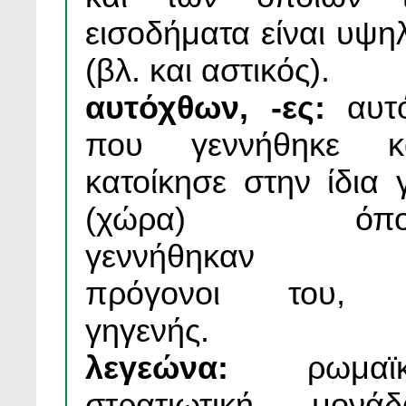
εισοδήματα είναι υψη
(βλ. και αστικός).
αυτόχθων, -ες:
αυτ
που γεννήθηκε κ
κατοίκησε στην ίδια 
(χώρα) όπο
γεννήθηκαν ο
πρόγονοι του,
γηγενής.
λεγεώνα:
ρωμαϊκ
στρατιωτική μονάδ