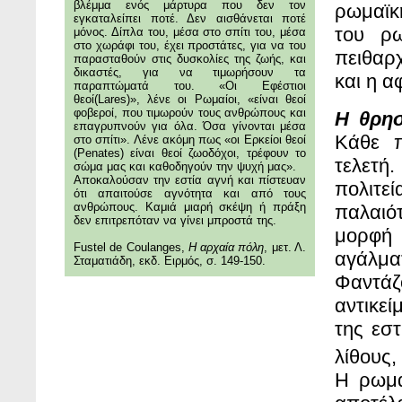
βλέμμα ενός μάρτυρα που δεν τον
ρωμαϊκ
εγκαταλείπει ποτέ. Δεν αισθάνεται ποτέ
του ρ
μόνος. Δίπλα του, μέσα στο σπίτι του, μέσα
στο χωράφι του, έχει προστάτες, για να του
πειθαρ
παρασταθούν στις δυσκολίες της ζωής, και
δικαστές, για να τιμωρήσουν τα
και η α
παραπτώματά του. «Οι Εφέστιοι
θεοί(Lares)», λένε οι Ρωμαίοι, «είναι θεοί
φοβεροί, που τιμωρούν τους ανθρώπους και
Η θρη
επαγρυπνούν για όλα. Όσα γίνονται μέσα
Κάθε π
στο σπίτι». Λένε ακόμη πως «οι Ερκείοι θεοί
(Penates) είναι θεοί ζωοδόχοι, τρέφουν το
τελετή
σώμα μας και καθοδηγούν την ψυχή μας».
Αποκαλούσαν την εστία αγνή και πίστευαν
πολιτεί
ότι απαιτούσε αγνότητα και από τους
ανθρώπους. Καμιά μιαρή σκέψη ή πράξη
παλαιό
δεν επιτρεπόταν να γίνει μπροστά της.
μορφή 
Fustel de Coulanges,
Η αρχαία πόλη
, μετ. Λ.
αγάλμ
Σταματιάδη, εκδ. Ειρμός, σ. 149-150.
Φαντάζ
αντικεί
της εστ
λίθους,
Η ρωμα