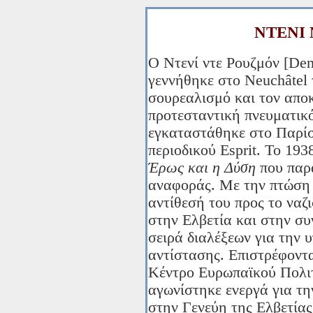
ΝΤΕΝΙ
Ο Ντενί ντε Ρουζμόν [Den
γεννήθηκε στο Neuchâtel 
σουρεαλισμό και τον απο
προτεσταντική πνευματικό
εγκαταστάθηκε στο Παρίσ
περιοδικού Esprit. Το 1
Έρως και η Δύση
που παρα
αναφοράς. Με την πτώση 
αντίθεσή του προς το ναζ
στην Ελβετία και στην συ
σειρά διαλέξεων για την 
αντίστασης. Επιστρέφοντ
Κέντρο Ευρωπαϊκού Πολιτ
αγωνίστηκε ενεργά για τ
στην Γενεύη της Ελβετίας