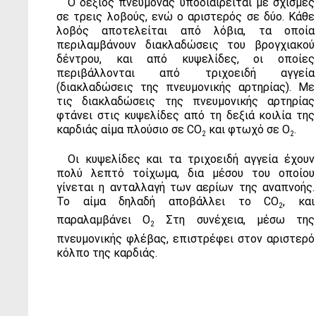
Ο δεξιός πνεύμονας υποδιαιρείται με σχισμές
σε τρεις λοβούς, ενώ ο αριστερός σε δύο. Κάθε
λοβός αποτελείται από λόβια, τα οποία
περιλαμβάνουν διακλαδώσεις του βρογχιακού
δέντρου, και από κυψελίδες, οι οποίες
περιβάλλονται από τριχοειδή αγγεία
(διακλαδώσεις της πνευμονικής αρτηρίας). Με
τις διακλαδώσεις της πνευμονικής αρτηρίας
φτάνει στις κυψελίδες από τη δεξιά κοιλία της
καρδιάς αίμα πλούσιο σε CΟ
και φτωχό σε Ο
.
2
2
Οι κυψελίδες και τα τριχοειδή αγγεία έχουν
πολύ λεπτό τοίχωμα, δια μέσου του οποίου
γίνεται η ανταλλαγή των αερίων της αναπνοής.
Το αίμα δηλαδή αποβάλλει το CΟ
, και
2
παραλαμβάνει Ο
Στη συνέχεια, μέσω της
2
πνευμονικής φλέβας, επιστρέφει στον αριστερό
κόλπο της καρδιάς.