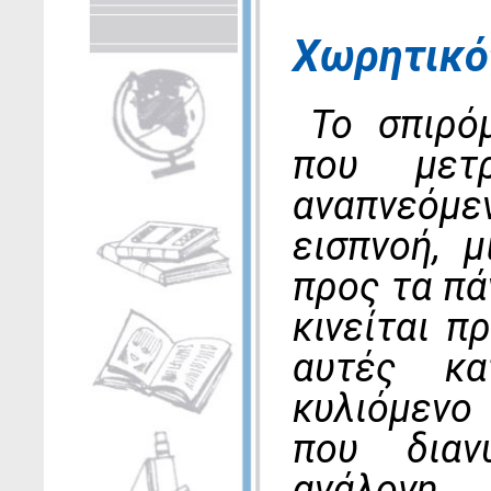
Χωρητικό
Το σπιρό
που μετ
αναπνεόμ
εισπνοή, μ
προς τα πά
κινείται π
αυτές κα
κυλιόμενο
που διαν
ανάλογη