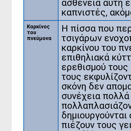
ασθένεια αυτή ε
καπνιστές, ακόμ
Η πίσσα που περ
Καρκίνος
του
τσιγάρων ενοχοπ
πνεύμονα
καρκίνου του πν
επιθηλιακά κύτ
ερεθισμού τους 
τους εκφυλίζοντα
σκόνη δεν απομα
συνέχεια πολλά 
πολλαπλασιάζον
δημιουργούνται 
πιέζουν τους γε