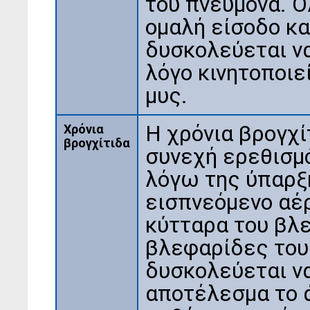
του πνεύμονα. Ό
ομαλή είσοδο κα
δυσκολεύεται να
λόγο κινητοποιε
μυς.
Η χρόνια βρογχί
Χρόνια
βρογχίτιδα
συνεχή ερεθισμ
λόγω της ύπαρξ
εισπνεόμενο αέρ
κύτταρα του βλε
βλεφαρίδες τους
δυσκολεύεται ν
αποτέλεσμα το ά