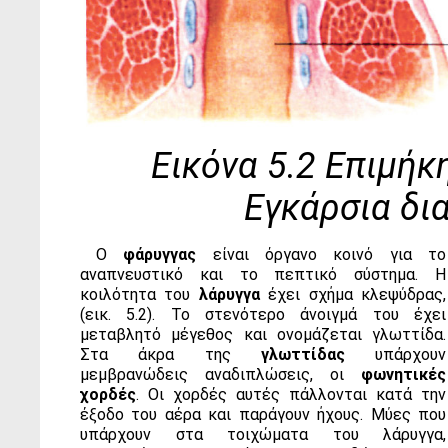
Εικόνα 5.2 Επιμήκ
Εγκάρσια δι
Ο
φάρυγγας
είναι όργανο κοινό για το
αναπνευστικό και το πεπτικό σύστημα. Η
κοιλότητα του
λάρυγγα
έχει σχήμα κλεψύδρας,
(εικ. 5.2). Το στενότερο άνοιγμά του έχει
μεταβλητό μέγεθος και ονομάζεται γλωττίδα.
Στα άκρα της
γλωττίδας
υπάρχουν
μεμβρανώδεις αναδιπλώσεις, οι
φωνητικές
χορδές
. Οι χορδές αυτές πάλλονται κατά την
έξοδο του αέρα και παράγουν ήχους. Μύες που
υπάρχουν στα τοιχώματα του λάρυγγα,