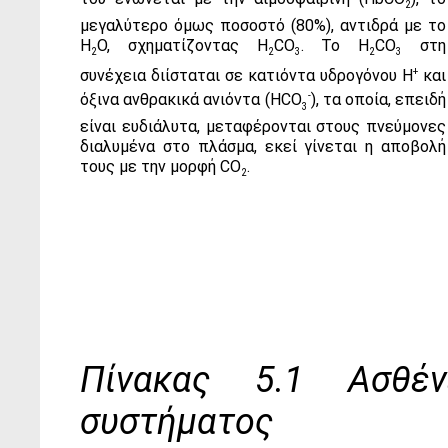
2
μεγαλύτερο όμως ποσοστό (80%), αντιδρά με το
Η
Ο, σχηματίζοντας Η
CΟ
. Το Η
CΟ
στη
2
2
3
2
3
+
συνέχεια διίσταται σε κατιόντα υδρογόνου Η
και
-
όξινα ανθρακικά ανιόντα (HCΟ
), τα οποία, επειδή
3
είναι ευδιάλυτα, μεταφέρονται στους πνεύμονες
διαλυμένα στο πλάσμα, εκεί γίνεται η αποβολή
τους με την μορφή CΟ
.
2
Πίνακας 5.1 Ασθέν
συστήματος