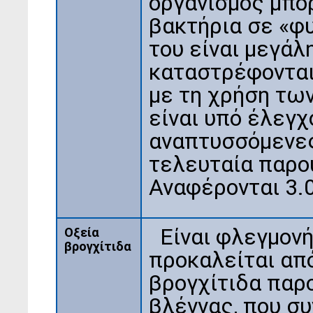
οργανισμός μπο
βακτήρια σε «φυ
του είναι μεγάλη
καταστρέφονται
με τη χρήση των
είναι υπό έλεγχ
αναπτυσσόμενε
τελευταία παρο
Αναφέρονται 3.
Είναι φλεγμον
Οξεία
βρογχίτιδα
προκαλείται από
βρογχίτιδα παρ
βλέννας, που συ