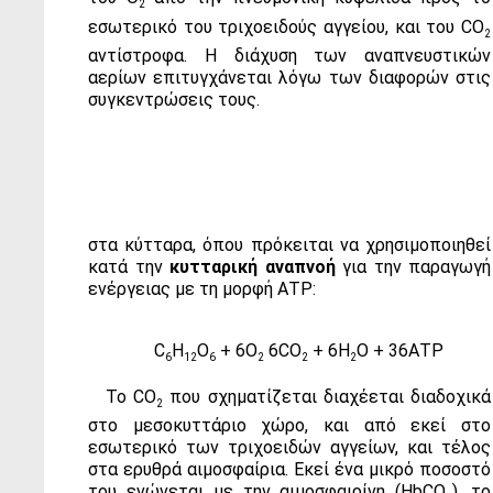
2
εσωτερικό του τριχοειδούς αγγείου, και του CΟ
2
αντίστροφα. Η διάχυση των αναπνευστικών
αερίων επιτυγχάνεται λόγω των διαφορών στις
συγκεντρώσεις τους.
στα κύτταρα, όπου πρόκειται να χρησιμοποιηθεί
κατά την
κυτταρική αναπνοή
για την παραγωγή
ενέργειας με τη μορφή ΑΤΡ:
C
H
Ο
+ 6Ο
6CΟ
+ 6Η
Ο + 36ΑΤΡ
6
12
6
2
2
2
To CΟ
που σχηματίζεται διαχέεται διαδοχικά
2
στο μεσοκυττάριο χώρο, και από εκεί στο
εσωτερικό των τριχοειδών αγγείων, και τέλος
στα ερυθρά αιμοσφαίρια. Εκεί ένα μικρό ποσοστό
του ενώνεται με την αιμοσφαιρίνη (HbCΟ
), το