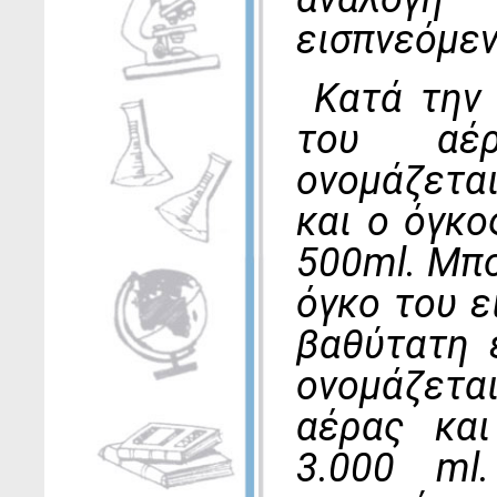
εισπνεόμεν
Κατά την 
του αέρ
ονομάζετα
και ο όγκο
500ml. Μπ
όγκο του ε
βαθύτατη 
ονομάζετ
αέρας και
3.000 ml