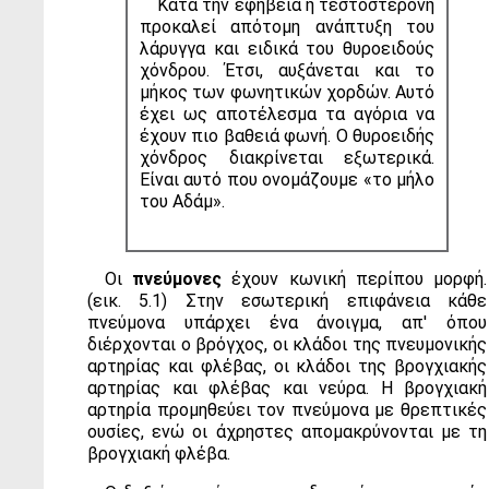
Κατά την εφηβεία η τεστοστερόνη
προκαλεί απότομη ανάπτυξη του
λάρυγγα και ειδικά του θυροειδούς
χόνδρου. Έτσι, αυξάνεται και το
μήκος των φωνητικών χορδών. Αυτό
έχει ως αποτέλεσμα τα αγόρια να
έχουν πιο βαθειά φωνή. Ο θυροειδής
χόνδρος διακρίνεται εξωτερικά.
Είναι αυτό που ονομάζουμε «το μήλο
του Αδάμ».
Οι
πνεύμονες
έχουν κωνική περίπου μορφή.
(εικ. 5.1) Στην εσωτερική επιφάνεια κάθε
πνεύμονα υπάρχει ένα άνοιγμα, απ' όπου
διέρχονται ο βρόγχος, οι κλάδοι της πνευμονικής
αρτηρίας και φλέβας, οι κλάδοι της βρογχιακής
αρτηρίας και φλέβας και νεύρα. Η βρογχιακή
αρτηρία προμηθεύει τον πνεύμονα με θρεπτικές
ουσίες, ενώ οι άχρηστες απομακρύνονται με τη
βρογχιακή φλέβα.