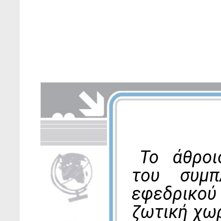
Το άθροι
του συμπ
εφεδρικο
ζωτική χωρ