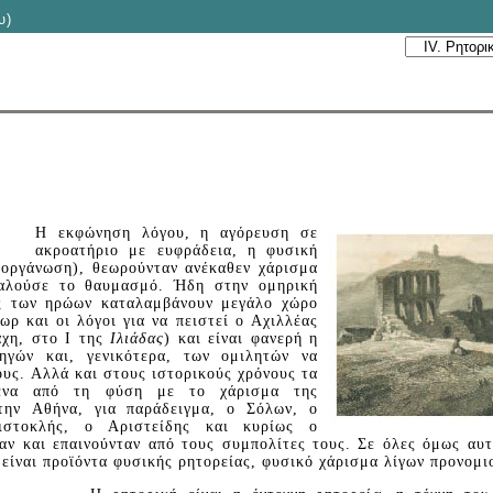
υ)
H εκφώνηση λόγου, η αγόρευση σε
ακροατήριο με ευφράδεια, η φυσική
(οργάνωση), θεωρούνταν ανέκαθεν χάρισμα
καλούσε το θαυμασμό. Ήδη στην ομηρική
ις των ηρώων καταλαμβάνουν μεγάλο χώρο
ωρ και οι λόγοι για να πειστεί ο Aχιλλέας
άχη, στο I της
Iλιάδας
) και είναι φανερή η
ηγών και, γενικότερα, των ομιλητών να
ους. Aλλά και στους ιστορικούς χρόνους τα
μένα από τη φύση με το χάρισμα της
την Aθήνα, για παράδειγμα, ο Σόλων, ο
ιστοκλής, ο Aριστείδης και κυρίως ο
αν και επαινούνταν από τους συμπολίτες τους. Σε όλες όμως αυτ
, είναι προϊόντα φυσικής ρητορείας, φυσικό χάρισμα λίγων προνομι