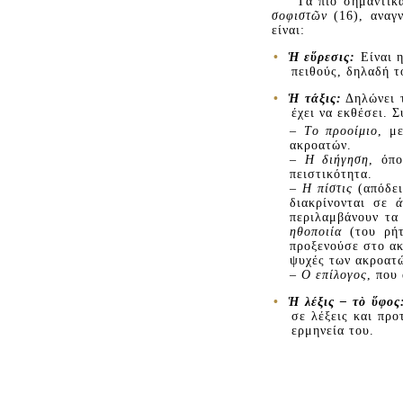
Tα πιο σημαντικ
σοφιστῶν
(16), αναγν
είναι:
•
Ἡ εὕρεσις:
Eίναι 
πειθούς, δηλαδή το
•
Ἡ τάξις:
Δηλώνει τ
έχει να εκθέσει. 
–
Tο προοίμιο
, μ
ακροατών.
–
H διήγηση
, όπ
πειστικότητα.
–
H πίστις
(απόδει
διακρίνονται σε
περιλαμβάνουν τ
ηθοποιία
(του ρήτ
προξενούσε στο α
ψυχές των ακροατ
–
O επίλογος
, που
•
Ἡ λέξις – τὸ ὕφο
σε λέξεις και προ
ερμηνεία του.