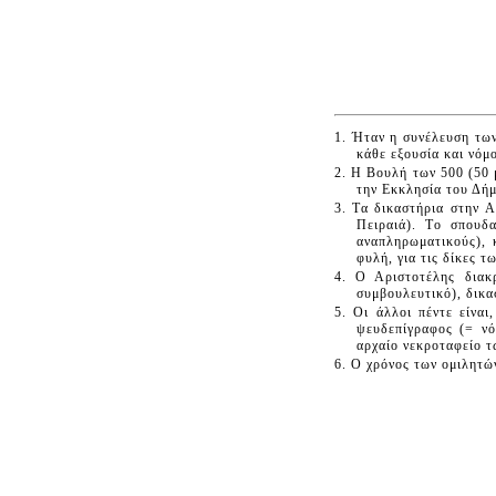
1. Ήταν η συνέλευση των
κάθε εξουσία και νόμο
2. H Bουλή των 500 (50 
την Eκκλησία του Δήμ
3. Tα δικαστήρια στην 
Πειραιά). Tο σπουδ
αναπληρωματικούς), 
φυλή, για τις δίκες 
4. O Aριστοτέλης διακρ
συμβουλευτικό), δικασ
5. Oι άλλοι πέντε είνα
ψευδεπίγραφος (= νό
αρχαίο νεκροταφείο τ
6. O χρόνος των ομιλητώ