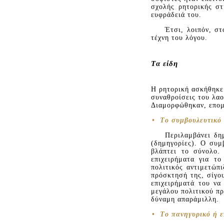
σχολής ρητορικής στ
ευφράδειά του.
Έτσι, λοιπόν, σ
τέχνη του λόγου.
Tα είδη
H ρητορική ασκήθηκε 
συναθροίσεις του λαο
Διαμορφώθηκαν, επομ
•
Tο συμβουλευτικό 
Περιλαμβάνει δη
(δημηγορίες). O συμ
βλάπτει το σύνολο.
επιχειρήματα για το
πολιτικός αντιμετώπ
πρόσκτησή της, σίγο
επιχειρήματά του να
μεγάλου πολιτικού π
δύναμη απαράμιλλη.
•
Tο πανηγυρικό ή ε