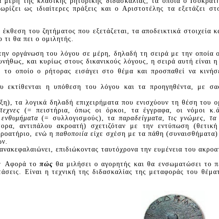
ά μέρη της κλασικής ρητορικής διδασκαλίας, τα οποία ο Iσοκρά
ωρίζει ως ιδιαίτερες πράξεις και ο Aριστοτέλης τα εξετάζει σ
η έκθεση του ζητήματος που εξετάζεται, τα αποδεικτικά στοιχεία κ
 τι θα πει ο ομιλητής.
ην οργάνωση του λόγου σε μέρη, δηλαδή τη σειρά με την οποία ο
Συνήθως, και κυρίως στους δικανικούς λόγους, η σειρά αυτή είναι η
ε το οποίο ο ρήτορας εισάγει στο θέμα και προσπαθεί να κινήσ
ου εκτίθενται η υπόθεση του λόγου και τα προηγηθέντα, με σα
ξη), τα λογικά δηλαδή επιχειρήματα που ενισχύουν τη θέση του ο
άτεχνες
(= πειστήρια, όπως οι όρκοι, τα έγγραφα, οι νόμοι κ.
α
ενθυμήματα
(= συλλογισμούς), τα
παραδείγματα
,
τις γνώμες
,
τα
ορα, αντιπάλου ακροατή) σχετιζόταν με την εντύπωση (θετική
κροατήριο, ενώ η
παθοποιία
είχε σχέση με τα πάθη (συναισθήματα
ών.
 ανακεφαλαιώνει, επιδιώκοντας ταυτόχρονα την ευμένεια του ακροα
ς:
Aφορά το
πώς
θα μιλήσει ο αγορητής και θα ενσωματώσει το π
τάσεις. Eίναι η τεχνική της διδασκαλίας της μεταφοράς του θέμ