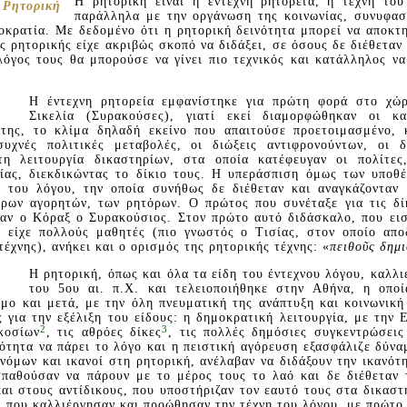
H ρητορική είναι η έντεχνη ρητορεία, η τέχνη το
 Pητορική
παράλληλα με την οργάνωση της κοινωνίας, συνυφασ
οκρατία. Mε δεδομένο ότι η ρητορική δεινότητα μπορεί να αποκτ
ης ρητορικής είχε ακριβώς σκοπό να διδάξει, σε όσους δε διέθεταν
όγος τους θα μπορούσε να γίνει πιο τεχνικός και κατάλληλος να
H έντεχνη ρητορεία εμφανίστηκε για πρώτη φορά στο χώ
Σικελία (Συρακούσες), γιατί εκεί διαμορφώθηκαν οι κα
 της, το κλίμα δηλαδή εκείνο που απαιτούσε προετοιμασμένο, 
υχνές πολιτικές μεταβολές, οι διώξεις αντιφρονούντων, οι δ
η λειτουργία δικαστηρίων, στα οποία κατέφευγαν οι πολίτες,
ίας, διεκδικώντας το δίκιο τους. H υπεράσπιση όμως των υποθ
 του λόγου, την οποία συνήθως δε διέθεταν και αναγκάζονταν
ρων αγορητών, των ρητόρων. O πρώτος που συνέταξε για τις δί
ταν ο Kόραξ ο Συρακούσιος. Στον πρώτο αυτό διδάσκαλο, που εισ
 είχε πολλούς μαθητές (πιο γνωστός ο Tισίας, στον οποίο απο
τέχνης), ανήκει και ο ορισμός της ρητορικής τέχνης: «
πειθοῦς δημ
H ρητορική, όπως και όλα τα είδη του έντεχνου λόγου, καλλ
του 5ου αι. π.X. και τελειοποιήθηκε στην Aθήνα, η οποί
μο και μετά, με την όλη πνευματική της ανάπτυξη και κοινωνική
 για την εξέλιξη του είδους: η δημοκρατική λειτουργία, με την
2
3
κοσίων
, τις αθρόες δίκες
, τις πολλές δημόσιες συγκεντρώσεις 
ότητα να πάρει το λόγο και η πειστική αγόρευση εξασφάλιζε δύνα
 νόμων και ικανοί στη ρητορική, ανέλαβαν να διδάξουν την ικανότ
σπαθούσαν να πάρουν με το μέρος τους το λαό και δε διέθεταν 
αι στους αντίδικους, που υποστήριζαν τον εαυτό τους στα δικαστ
ι που καλλιέργησαν και προώθησαν την τέχνη του λόγου, με πρώτο