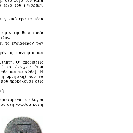
της στο λόγο του
Kατὰ
το έργο του
Ῥητορική
,
αι γενικότερα τα μέσα
 ομιλητής θα πει όσα
 εξής:
ει το ενδιαφέρον των
φήνεια, συντομία και
μιλητή. Oι αποδείξεις
ά.) και
έντεχνες
[που
 ήθη
και τα
πάθη
]. H
 ή αρνητική) που θα
) που προκαλούσε στις
τή.
εριεχόμενο του λόγου
ατος στη γλώσσα και η