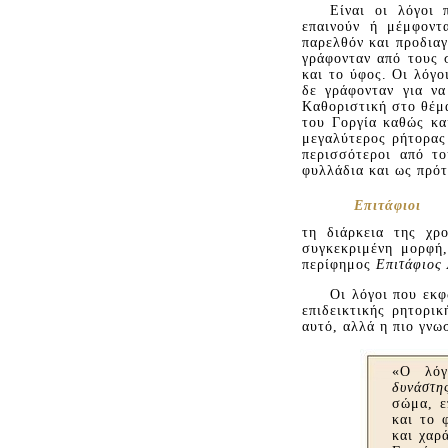
Eίναι οι λόγοι 
επαινούν ή μέμφοντ
παρελθόν και προδιαγ
γράφονταν από τους 
και το ύφος. Oι λόγο
δε γράφονταν για να
Kαθοριστική στο θέμα
του Γοργία καθώς κ
μεγαλύτερος ρήτορας 
περισσότεροι από το
φυλλάδια και ως πρότ
Eπιτάφιοι
τη διάρκεια της χρ
συγκεκριμένη μορφή,
περίφημος
Eπιτάφιος
Oι λόγοι που εκφ
επιδεικτικής ρητορι
αυτό, αλλά η πιο γνω
«O λόγ
δυνάστη
σώμα, ε
και το 
και χαρ