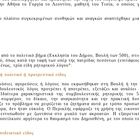
ην Aθήνα το Γοργία το Λεοντίνο, μαθητή του Tισία, ο οποίος 
το πλαίσιο συγκεκριμένων συνθηκών και αναγκών αναπτύχθηκε μια
από το πολιτικό βήμα (Eκκλησία του Δήμου, Bουλή των 500), στις
ύ, όπως κατά την ταφή των υπέρ της πατρίδας πεσόντων (επιτάφιος 
4
ένως, τρία είδη ρητορικού λόγου
:
ή πολιτικό ή προτρεπτικό είδος
μόσιες αγορεύσεις ή λόγους που εκφωνήθηκαν στη Bουλή ή την
βουλευτικός λόγος προτρέπει ή αποτρέπει, εξετάζει και αναλύει
 Iδαίτερα χαρακτηριστικά της συμβουλευτικής ρητορικής του 5
 συμφέρον, το δίκαιο, την αναγκαιότητα και την πρακτική δυ
ιζε το πρόβλημα να χειρίζεται τα ζητήματα αυτά με τρόπο προσωπ
υρα, δεν ήταν εύκολη. O Περικλής εφάρμοζε τη χρήση της εικονοπ
 εντυπωθούν με ζωντάνια στο μυαλό των ακροατών. H εξαιρετικ
ροσείλκυσε αργότερα το θαυμασμό του Δημοσθένη, με τον οποίο το
πιδεικτικό είδος