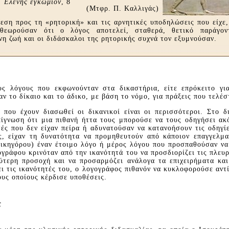
,
Ὲλένης ἐγκώμιον
, 8
(Mτφρ. Π. Kαλλιγάς)
θεση προς τη «ρητορική» και τις αρνητικές υποδηλώσεις που είχε,
 θεωρούσαν ότι ο λόγος αποτελεί, σταθερά, θετικό παράγον
νη ζωή και οι διδάσκαλοι της ρητορικής συχνά τον εξυμνούσαν.
υς λόγους που εκφωνούνταν στα δικαστήρια, είτε επρόκειτο για
ζαν το δίκαιο και το άδικο, με βάση το νόμο, για πράξεις που τελέ
που έχουν διασωθεί οι δικανικοί είναι οι περισσότεροι. Στο δι
ίγνωση ότι μια πιθανή ήττα τους μπορούσε να τους οδηγήσει ακ
τές που δεν είχαν πείρα ή αδυνατούσαν να κατανοήσουν τις οδηγί
ής, είχαν τη δυνατότητα να προμηθευτούν από κάποιον επαγγελμ
δικηγόρου) έναν έτοιμο λόγο ή μέρος λόγου που προσπαθούσαν ν
ογράφου κρινόταν από την ικανότητά του να προσδιορίζει τις πλευ
ύτερη προσοχή και να προσαρμόζει ανάλογα τα επιχειρήματα κα
ει τις ικανότητές του, ο λογογράφος πιθανόν να κυκλοφορούσε αντ
ους οποίους κέρδισε υποθέσεις.
ς