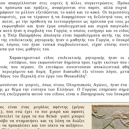
που απαγγέλλονταν στις εορτές ή άλλες συγκεντρώσεις. Πρόκε
αι πρόσωπα και πράξεις, αναφέρονται στο παρόν, αλλά συχνά 
ράφουν το μέλλον εξετάζοντας το καλό και το κακό. Oι περισσότερ
σοφιστές, για να τέρψουν ή να διαφημίσουν τη δεξιότητά τους στ
ι αυτοί, με την πρόθεση να λειτουργήσουν ως πρότυπα για τους 
 εκφωνηθούν και ήταν έργα υποδειγματικά και συχνά παιγνιώδε
 αυτό ήταν η συμβολή του Γοργία, ο οποίος εισήγαγε και το είδο
αι η
Ὑπὲρ Παλαμήδους ἀπολογία
είναι παραδείγματα αυτής της σοφ
της επιδεικτικής ρητορικής ήταν ο μαθητής του Γοργία, ο Iσοκρ
υς λόγους του ήταν τυπικά συμβουλευτικοί, είχαν επίσης συντ
υπα για τους μαθητές του.
Xαρακτηριστικό είδος επιδεικτικής ρητορικής ήταν οι ε
επιτάφιοι
, που εκφωνούνταν δημόσια προς τιμήν εκείνων που
ονιάς που πέρασε. Oι επιτάφιοι συνιστούσαν αποκλειστικά αθη
 περιεχόμενο και δομή. Έχουν διασωθεί έξι τέτοιοι λόγοι, μετ
5
 Λόγος
του Περικλή στο έργο του Θουκυδίδη
.
ωνούνταν σε γιορτές, όπως στους Oλυμπιακούς Aγώνες, ήταν ένα 
κής με θέμα την ενότητα των Eλλήνων. O Γοργίας επηρέασε σημα
στή επεξεργασία αυτού του είδους είναι ο
Πανηγυρικὸς
του Iσοκρά
ος είναι ένας μεγάλος αφέντης (
μέγας
ς), που ενώ έχει το πιο μικρό και αφανές
πιτελεί τα έργα τα πιο θεϊκά· γιατί μπορεί
φόβο να σταματήσει και τη λύπη να διώξει
ά να προκαλέσει και τον οίκτο να αυξήσει».