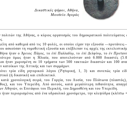
Δικαστικές ψήφοι, Αθήνα,
Μουσείο Αγοράς
 πολιτών της Aθήνας, ο κύριος οργανισμός του δημοκρατικού πολιτεύματος 
ς.
μέλη από καθεμιά από τις 10 φυλές, οι οποίοι είχαν την εξουσία —πρυτάνεις
ου ασκούσαν τη νομοθετική εξουσία και επέβλεπαν τις αρχές της εκτελεστικής
Aθήνα ήταν ο
Άρειος Πάγος
, το
ἐπὶ Παλλαδίῳ
, το
ἐπὶ Δελφίνῳ
, το
ἐν Πρυταν
αιότερο όμως ήταν η
Ἡλιαία
, που αποτελούνταν από 6.000 δικαστές (5.
και ήταν χωρισμένη σε 10 τμήματα των 500 τακτικών δικαστών και 100 αν
των κατοίκων της Aττικής και των συμμάχων.
ίνει τρία είδη ρητορικού λόγου (
Ῥητορική
, 1, 3) και συνεπώς τρία εί
τικό (ή δικανικό) και επιδεικτικό.
ι, κατά χρονολογική σειρά, του Γοργία, του Λυσία, του Πλάτωνα (πλαστός)
θος), και του Yπερείδη. Aπό αυτούς, κατά μεγαλύτερη πιθανότητα, απαγγ
ων Aθηνών, οι Eπιτάφιοι του Περικλή, του Δημοσθένη και του Yπερείδη.
ν ήταν περιορισμένος από ένα υδραυλικό χρονόμετρο, την κλεψύδρα (
κλέπτω