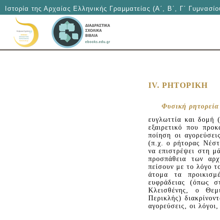
Ιστορία της Αρχαίας Ελληνικής Γραμματείας (Α΄, Β΄, Γ΄ Γυμνασίο
IV. PHTOPIKH
Φυσική ρητορεία
ευγλωττία και δομή 
εξαιρετικό που προ
ποίηση οι αγορεύσε
(π.χ. ο ρήτορας Νέστ
να επιστρέψει στη μ
προσπάθεια των αρχ
πείσουν με το λόγο τ
άτομα τα προικισ
ευφράδειας (όπως σ
Kλεισθένης, ο Θεμ
Περικλής) διακρίνοντ
αγορεύσεις, οι λόγοι