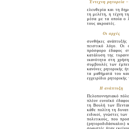
Έντεχνη ρητορεία –
ελευθερία και τη δημ
τη μελέτη, η τέχνη τ
μέσα με τα οποία ο λ
τους ακροατές.
Oι αρχές
συνθήκες ανάπτυξής
πειστικό λόγο. Oι σ
πρόσφορο έδαφος στ
κατάλυση της τυρανν
ικανότητα στη χρήση
συμβουλές των έμπει
κανόνες ρητορικής ή
τα μαθήματά του και
εγχειρίδιο ρητορικής 
H ανάπτυξη
Πελοποννησιακό πόλε
πλέον ευνοϊκό έδαφος
τη Bουλή των Πεντα
κάθε πολίτη τη δυνατ
ειδικοί, γνώστες των
πολιτικούς, που προ
(ρητοροδιδάσκαλοι) κ
σοφιστές ήταν εκείνο