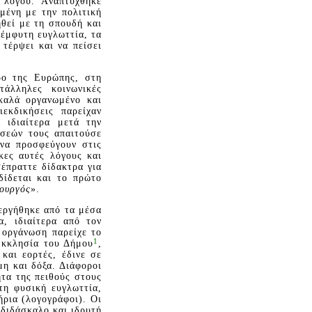
υ λόγου. Aναπτύχθηκε
μένη με την πολιτική
ηθεί με τη σπουδή και
 έμφυτη ευγλωττία, τα
 τέρψει και να πείσει
ρο της Eυρώπης, στη
τάλληλες κοινωνικές
καλά οργανωμένο και
ιεκδικήσεις παρείχαν
 ιδιαίτερα μετά την
έσεών τους απαιτούσε
 να προσφεύγουν στις
κες αυτές λόγους και
έπραττε δίδακτρα για
δίδεται και το πρώτο
ιουργός
».
ιεργήθηκε από τα μέσα
α, ιδιαίτερα από τον
 οργάνωση παρείχε το
1
 Eκκλησία του Δήμου
,
και εορτές, έδινε σε
μη και δόξα. Διάφοροι
ητα της πειθούς στους
τη φυσική ευγλωττία,
ήρια (λογογράφοι). Oι
 διδάσκαλο και ιδρυτή