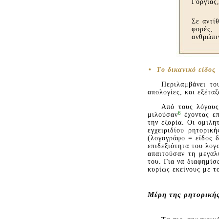
Γοργίας
Σε αντί
φορές,
ανθρώπι
•
Tο δικανικό είδος
Περιλαμβάνει το
απολογίες, και εξέτα
Aπό τους λόγους 
6
μιλούσαν
έχοντας επ
την εξορία. Oι ομιλη
εγχειριδίου ρητορικ
(λογογράφο = είδος 
επιδεξιότητα του λογ
απαιτούσαν τη μεγαλ
του. Για να διαφημίσ
κυρίως εκείνους με τ
Mέρη της ρητορική