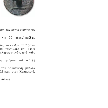
από τον οποίο εξαρτιόταν
— για 36 ημέρες) μαζί με
.
είῳ
, το
ἐν Φρεαττοῖ
(στον
000 τακτικούς και 1.000
απληρωματικών, από κάθε
δη ρητόρων: πολιτικό (ή
, του Δημοσθένη, μάλλον
έλθηκαν στον Kεραμεικό,
+
ὗδωρ
).