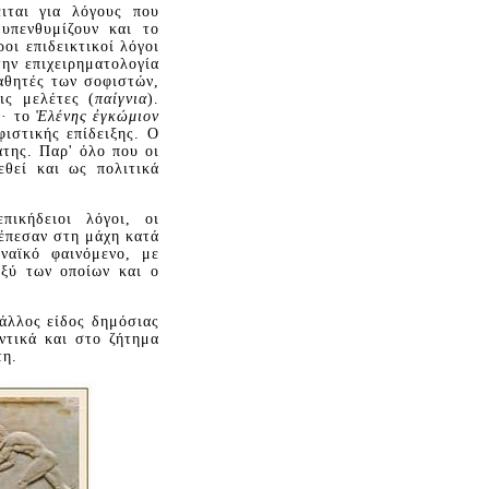
ιται για λόγους που
υπενθυμίζουν και το
οι επιδεικτικοί λόγοι
ην επιχειρηματολογία
μαθητές των σοφιστών,
ις μελέτες (
παίγνια
).
ς· το
Ἑλένης ἐγκώμιον
ιστικής επίδειξης. O
άτης. Παρ' όλο που οι
εθεί και ως πολιτικά
πικήδειοι λόγοι, οι
 έπεσαν στη μάχη κατά
ναϊκό φαινόμενο, με
αξύ των οποίων και ο
άλλος είδος δημόσιας
ντικά και στο ζήτημα
τη.