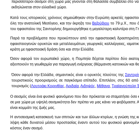
περισσότεροι σεισμοί στη χώρα μας γίνονται στη θάλασσα συμβάλλει στο ν
εκδηλώνεται στον ελλαδικό χώρο.
Κατά τους ιστορικούς χρόνους σημειώθηκαν στην Ευρώπη αρκετές ηφαιστειακ
όλη την ανατολική Μεσόγειο, και την έκρηξη του
Βεζούβιου
το 79 μ.Χ., που 
του ηφαιστείου της Σαντορίνης δημιουργήθηκε η μεγαλύτερη καλντέρα στη Γ
Παρά τα προβλήματα που προκύπτουν από την ηφαιστειακή δραστηριότητα
ηφαιστειογενών ορυκτών και μεταλλευμάτων, γεωργικές καλλιέργειες, ιαματι
κράτη με ηφαιστειακή δράση όσο και στην Ελλάδα.
Όσον αφορά τον ευρωπαϊκό χώρο, η Πομπηία δέχεται περίπου δύο εκατομ
αξιοποιούν τη γεωθερμία για παραγωγή ενέργειας (θέρμανση κατοικιών και θερμ
Όσον αφορά την Ελλάδα, σημαντικός είναι ο ορυκτός πλούτος της
Σαντορί
τουριστικούς προορισμούς σε παγκόσμιο επίπεδο. Επιπλέον, στις 60 από 
τουρισμός (
Λουτράκι Κορινθίας
,
Αριδαία
,
Αιδηψός
,
Μέθανα
,
Τραϊανούπολη 
Ο σεισμός είναι ένα φυσικό φαινόμενο που δεν πρόκειται να σταματήσει όσο 
σε μια χώρα με υψηλή σεισμικότητα δεν πρέπει να μας κάνει να φοβόμαστε. Α
είναι κομμάτι της ζωής μας.
Η αντισεισμική κατασκευή των σπιτιών και των άλλων κτιρίων, η γνώση της κ
λήψη κάθε δυνατού μέσου προστασίας έναντι αυτού του φυσικού φαινομένου
κόστος έναν σεισμό.