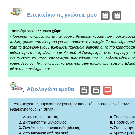
Επεκτείνω τις γνώσεις μου
Τσουνάμι στον ελλαδικό χώρο
«Τσουνάμι» ονομάζονται τα παλιρροϊκά θαλάσσια κύματα που προκαλούνται α
πολλές φορές, αποτελέσματα για τις παραλιακές περιοχές. Τα τσουνάμι απει
κατά το παρελθόν έχουν εκδηλωθεί παρόμοια φαινόμενα. Το πιο καταστροφικ
αιώνες πριν από τη γέννηση του Χριστού. Η Σαντορίνη ήταν κατά την αρχαιό
εντυπωσιακή καλντέρα. Υπολογίζεται πως κύματα ύψους δεκάδων μέτρων και 
νότιου Αιγαίου. Το πιο σημαντικό τσουνάμι στην ιστορία της νεότερης Ε
μέτρων στο ξεκίνημά του!
Αξιολογώ τι έμαθα
1.
Αντιστοίχισε τις παρακάτω ενέργειες αντισεισμικής προστασίας σύμφωνα μ
εφαρμογής τους (2η στήλη):
1.
Ασκήσεις ετοιμότητας
α.
Σεισμός σε 
2.
Διατήρηση της ψυχραιμίας
β.
Προσεισμική
3.
Συγκέντρωση σε ανοικτούς χώρους
γ.
Σεισμός την
4.
Απομάκρυνση από την ακτή
δ.
Αμέσως μετά 