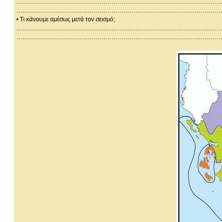
…………………………………………………………………………………………
…………………………………………………………………………………………
• Τι κάνουμε αμέσως μετά τον σεισμό;
…………………………………………………………………………………………
…………………………………………………………………………………………