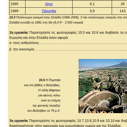
1995
Αίγιο
6,1
26
1999
Πάρνηθα
5,9
143
10.3
Πολύνεκροι σεισμοί στην Ελλάδα (1966-2006). 0 πιο πολύνεκρος σεισμός στη νε
Ελλάδα συνέβη το 1881 στη Χίο (6,4 R - 3.550 νεκροί).
2η εργασία:
Παρατηρήστε τις φωτογραφίες 10.5 και 10.6 και διαβάστε τα σχ
Ευρώπη και στην Ελλάδα όσον αφορά:
α. τους ανθρώπους………………………………………………………
β. την οικονομία…………………………………………………………
10.5
Η Πομπηία
και στο βάθος ο Βεζούβιος.
Η πόλη θάφτηκε
για αιώνες κάτω
από τη στάχτη
της φονικής έκρηξης
του Βεζούβιου το 79 μ.Χ.
3η εργασία:
Παρατηρήστε τις φωτογραφίες 10.7,10.8,10.9 και 10.10 και διαβ
δραστηριότητας στην οικονομία των ευρωπαϊκών χωρών και της Ελλάδας.