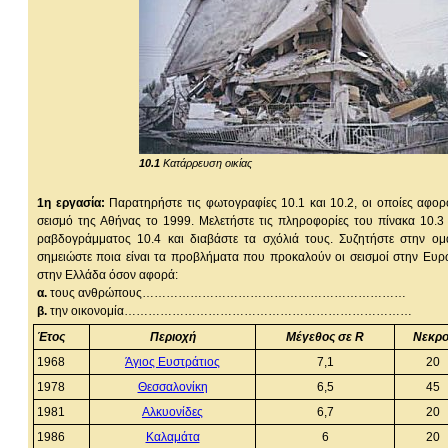
10.1
Κατάρρευση οικίας
1η
ε
ργασία:
Παρατηρήστε τις φωτογραφίες 10.1 και 10.2, οι οποίες αφορ
σεισμό της Αθήνας το 1999. Μελετήστε τις πληροφορίες του πίνακα 10.3 
ραβδογράμματος 10.4 και διαβάστε τα σχόλιά τους. Συζητήστε στην ομ
σημειώστε ποια είναι τα προβλήματα που προκαλούν οι σεισμοί στην Ευρ
στην Ελλάδα όσον αφορά:
α.
τους ανθρώπους…………………………………………………………
β.
την οικονομία………………………………………………………………
Έτος
Περιοχή
Μέγεθος σε R
Νεκρο
1968
Άγιος Ευστράτιος
7,1
20
1978
Θεσσαλονίκη
6,5
45
1981
Αλκυονίδες
6,7
20
1986
Καλαμάτα
6
20