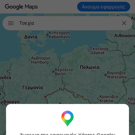
Άνοιγμα εφαρμογής


Τσεχία