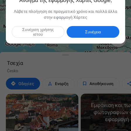
Άνοιγμα της εφαρμογής Χάρτες Google;
Λάβετε πλοήγηση σε πραγματικό χρόνο και πολλά άλλα
στην εφαρμογή Χάρτες
Συνέχιση χρήσης
Συνέχεια
ιστού

Τσεχία
Česko



Οδηγίες
Έναρξη
Αποθήκευση
Εμφάνιση και τω
φωτογραφιών 
εφαρμογή