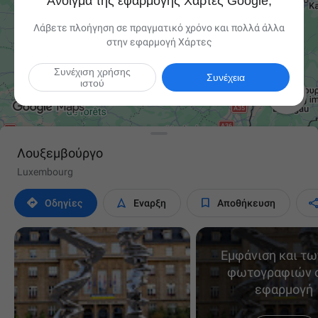
Άνοιγμα της εφαρμογής Χάρτες Google;
Λάβετε πλοήγηση σε πραγματικό χρόνο και πολλά άλλα
στην εφαρμογή Χάρτες
Συνέχιση χρήσης
Συνέχεια
ιστού

Λουξεμβούργο
Luxembourg



Οδηγίες
Έναρξη
Αποθήκευση
Εμφάνιση και τω
φωτογραφιών 
εφαρμογή