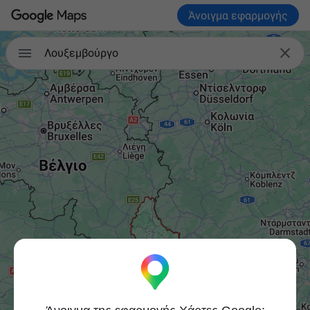
Άνοιγμα εφαρμογής


Λουξεμβούργο