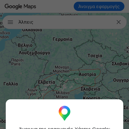
Άνοιγμα εφαρμογής


Άλπεις