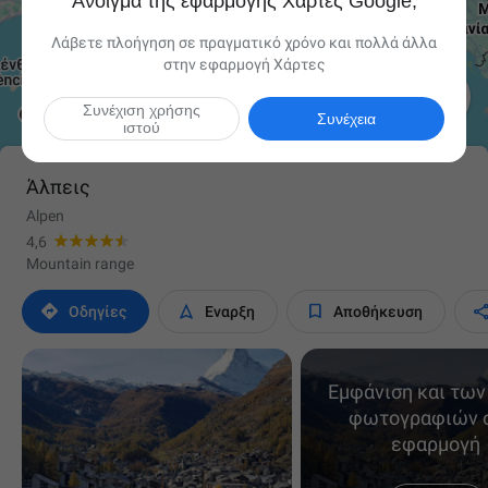
Άνοιγμα της εφαρμογής Χάρτες Google;
Λάβετε πλοήγηση σε πραγματικό χρόνο και πολλά άλλα
στην εφαρμογή Χάρτες

Συνέχιση χρήσης
Συνέχεια
ιστού
Άλπεις
Alpen
4,6
Mountain range



Οδηγίες
Έναρξη
Αποθήκευση
Εμφάνιση και των
φωτογραφιών 
εφαρμογή