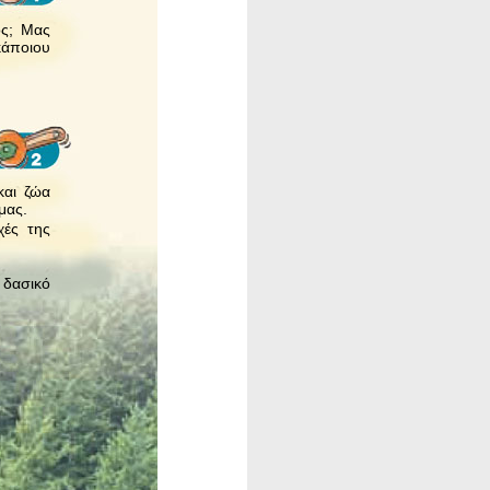
ος; Μας
κάποιου
και ζώα
μας.
χές της
 δασικό