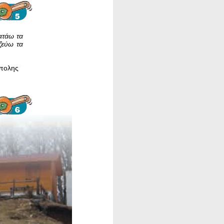
ατάω τα
ζεύω τα
ολης