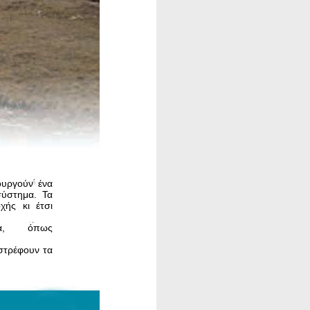
ουργούν ένα
σύστημα. Τα
χής κι έτσι
α, όπως
στρέφουν τα