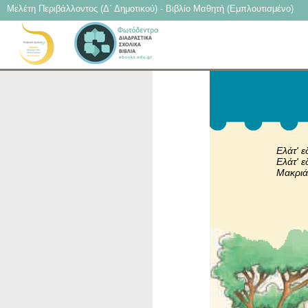
Μελέτη Περιβάλλοντος (Δ΄ Δημοτικού) - Βιβλίο Μαθητή (Εμπλουτισμένο)
Ελάτ' 
Ελάτ' 
Μακριά
Παύ