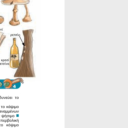
δυνεύει το
το κάψιμο
αναμμένων
α ψήσιμο
περβο­λική
ο κόψιμο