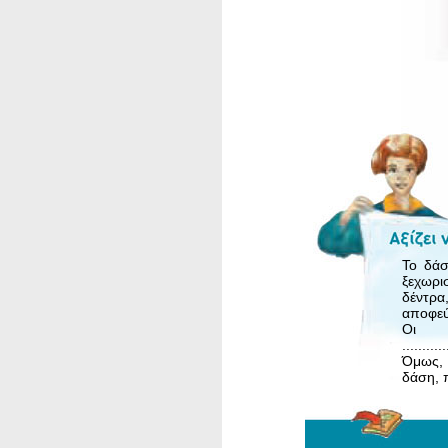
Το δάσ
ξεχωρι
δέντρα
αποφεύ
Οι ά
...........
Όμως, 
δάση, 