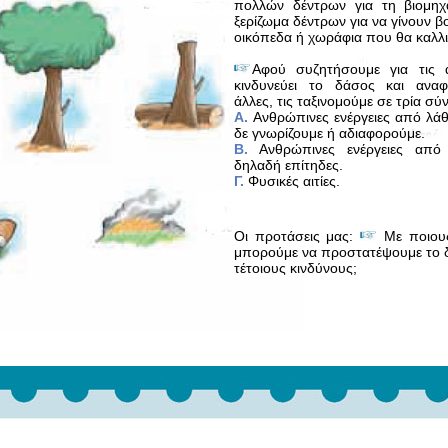
πολλών δέντρων για τη βιομη
ξερίζωμα δέντρων για να γίνουν β
οικόπεδα ή χωράφια που θα καλλ
Αφού συζητήσουμε για τις α
κινδυνεύει το δάσος και αναφ
άλλες, τις ταξινομού­με σε τρία σύ
A.
Ανθρώπινες ενέργειες από λάθ
δε γνωρίζουμε ή αδιαφορούμε.
Β.
Ανθρώπινες ενέργειες από
δηλαδή επίτηδες.
Γ.
Φυσικές αιτίες.
Οι προτάσεις μας:
Με ποιου
μπορούμε να προστατέψουμε το 
τέτοιους κινδύνους;