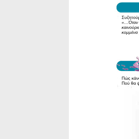
Συζητούμ
«…Όταν ε
καινούρ
κομμένα
Κέντ
Πώς κάν
Πού θα ψ