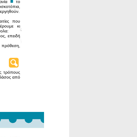
χανία
το
οσκο­τόπια,
ιεργηθούν.
ιτίες που
έρουμε κι
νολα:
ος, επειδή
 πρόθεση,
ς τρόπους
δάσος από