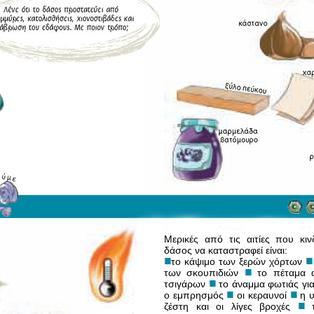
Μερικές από τις αιτίες που κιν
δάσος να κατα­στρα­φεί είναι:
το κάψιμο των ξερών χόρτων
των σκουπι­διών
το πέταμα 
τσιγάρων
το άναμμα φω­τιάς γι
ο εμπρησμός
οι κεραυνοί
η υ
ζέστη και οι λίγες βροχές
τ