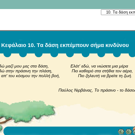
Kεφάλαιο 10. Tα δάση εκπέμπουν σήμα κινδύνου
εδώ μαζί μου μες στα δάση, Ελάτ' εδώ, να νιώσετε μια μέρα
εδώ στην πράσινη την πλάση, Πιο καθαρό στα στήθια τον αέρα,
 απ' του κόσμου την πολλή βοή, Πιο ζηλευτή να βρείτε τη ζωή.
λος Νιρβάνας, Το πράσινο - το δάσο