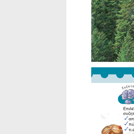
Επιλ
συζητ
απ
πώ
τι