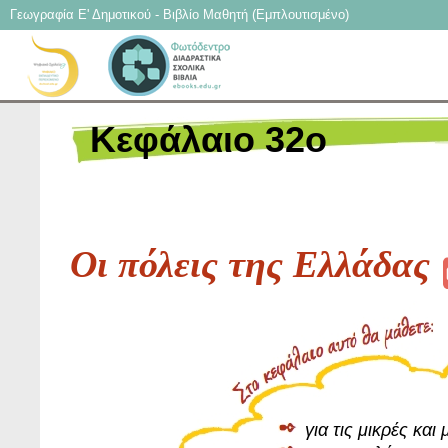
Γεωγραφία Ε' Δημοτικού - Βιβλίο Μαθητή (Εμπλουτισμένο)
Kεφάλαιο 32ο
Οι πόλεις της Ελλάδας
για τις μικρές κα