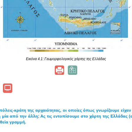
Εικόνα 4.1: Γεωμορφολογικός χάρτης της Ελλάδας
η
πόλεις-κράτη της αρχαιότητας, οι οποίες όπως γνωρίζουμε είχαν
μία από την άλλη; Ας τις εντοπίσουμε στο χάρτη της Ελλάδας (ε
θεία γραμμή.