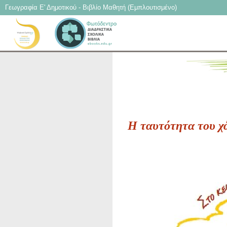
Γεωγραφία Ε' Δημοτικού - Βιβλίο Μαθητή (Εμπλουτισμένο)
Η ταυτότητα του χ