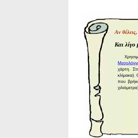
Aν θέλεις
Και λίγ
Χρησιμ
Μεσολόγγ
χάρτη. Στ
κλίμακα).
που βρήκε
χιλιόμετρα