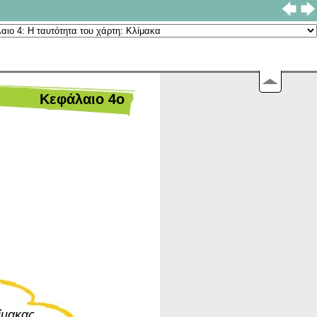
Kεφάλαιο 4ο
ίμακας