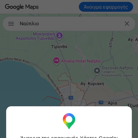
Άνοιγμα εφαρμογής


Ναύπλιο