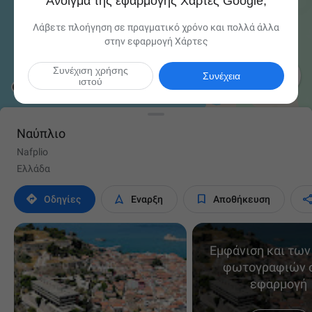
Άνοιγμα της εφαρμογής Χάρτες Google;
Λάβετε πλοήγηση σε πραγματικό χρόνο και πολλά άλλα
στην εφαρμογή Χάρτες
Συνέχιση χρήσης

Συνέχεια
ιστού
Ναύπλιο
Nafplio
Ελλάδα



Οδηγίες
Έναρξη
Αποθήκευση
Εμφάνιση και των
φωτογραφιών 
εφαρμογή