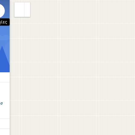
γίες
ησ