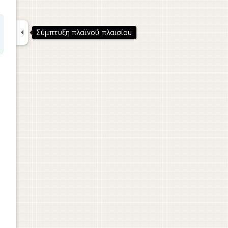

Σύμπτυξη πλαϊνού πλαισίου