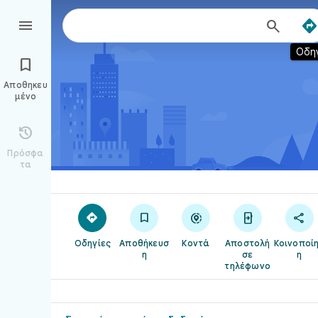



Οδη

Αποθηκευ
μένο

Πρόσφα
τα





Οδηγίες
Αποθήκευσ
Κοντά
Αποστολή
Κοινοποί
η
σε
η
τηλέφωνο