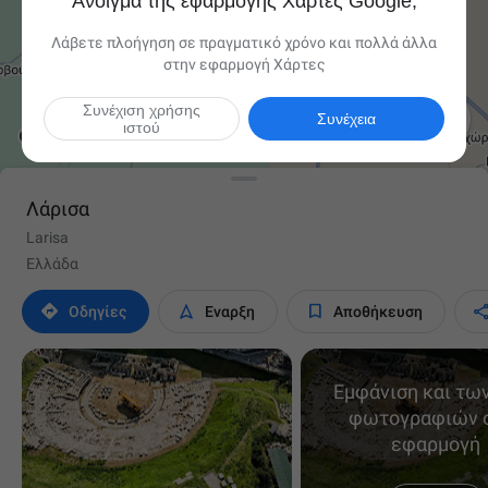
Άνοιγμα της εφαρμογής Χάρτες Google;
Λάβετε πλοήγηση σε πραγματικό χρόνο και πολλά άλλα
στην εφαρμογή Χάρτες
Συνέχιση χρήσης

Συνέχεια
ιστού
Λάρισα
Larisa
Ελλάδα



Οδηγίες
Έναρξη
Αποθήκευση
Εμφάνιση και τω
φωτογραφιών 
εφαρμογή