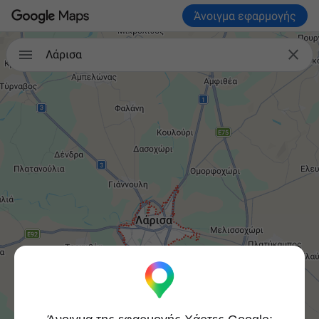
Άνοιγμα εφαρμογής


Λάρισα