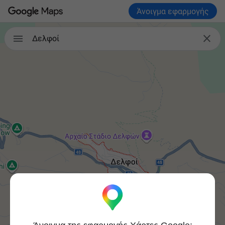
Άνοιγμα εφαρμογής


Δελφοί