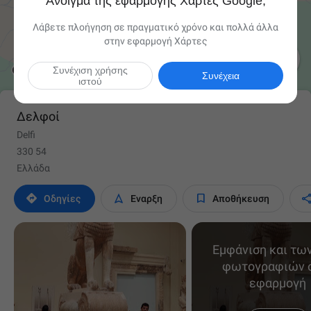
Άνοιγμα της εφαρμογής Χάρτες Google;
Λάβετε πλοήγηση σε πραγματικό χρόνο και πολλά άλλα
στην εφαρμογή Χάρτες

Συνέχιση χρήσης
Συνέχεια
ιστού
Δελφοί
Delfi
330 54
Ελλάδα



Οδηγίες
Έναρξη
Αποθήκευση
Εμφάνιση και τω
φωτογραφιών 
εφαρμογή