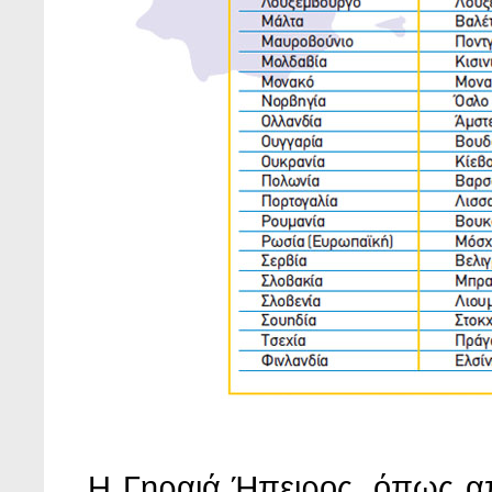
Η Γηραιά Ήπειρος, όπως απ