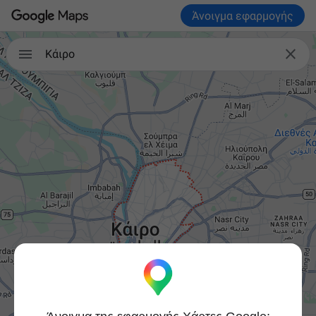
Άνοιγμα εφαρμογής


Κάιρο