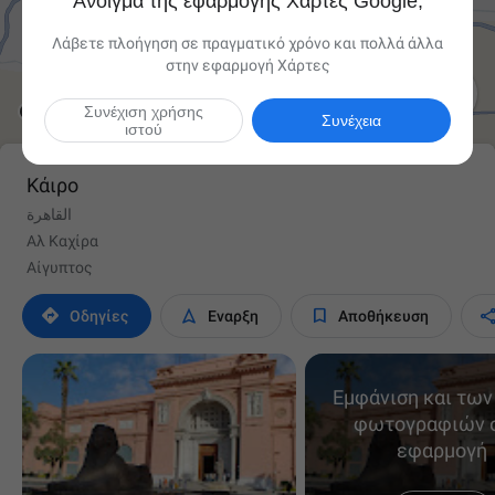
Άνοιγμα της εφαρμογής Χάρτες Google;
Λάβετε πλοήγηση σε πραγματικό χρόνο και πολλά άλλα
στην εφαρμογή Χάρτες

Συνέχιση χρήσης
Συνέχεια
ιστού
Κάιρο
القاهرة
Αλ Καχίρα
Αίγυπτος



Οδηγίες
Έναρξη
Αποθήκευση
Εμφάνιση και των
φωτογραφιών 
εφαρμογή