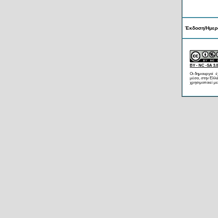
Έκδοση/Ημερ
BY - NC -SA 3.0
Οι δημιουργοί έ
μέσα, στην Ελλά
χρησιμοποιεί με