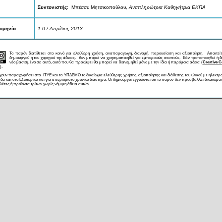
Συντονιστής
: Μπέσσυ Μητσικοπούλου,
Αναπληρώτρια Καθηγήτρια ΕΚΠΑ
ομηνία
1.0 / Απρίλιος 2013
Το παρόν διατίθεται στο κοινό για ελεύθερη χρήση, αναπαραγωγή, διανομή, παρουσίαση και αξιοποίηση. Απαιτεί
δημιουργού ή του χορηγού της άδειας. Δεν μπορεί να χρησιμοποιηθεί για εμπορικούς σκοπούς. Εάν τροποποιηθεί ή δ
νέο βασισμένο σε αυτό, αυτό που θα προκύψει θα μπορεί να διανεμηθεί μόνο με την ίδια ή παρόμοια άδεια (
Creative 
).
χουν παραχωρήσει στο ΙΤΥΕ και το ΥΠΔΒΜΘ το δικαίωμα ελεύθερης χρήσης, αξιοποίησης και διάθεσης του υλικού με ηλεκτρ
δα και στο Εξωτερικό και για απεριόριστο χρονικό διάστημα. Οι δημιουργοί εγγυώνται ότι το παρόν δεν προσβάλλει δικαιώματ
λέτες ή προϊόντα τρίτων χωρίς νόμιμη άδεια αυτών.