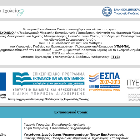
Το παρόν Εκπαιδευτικό Comic αναπτύχθηκε στο πλαίσιο του έργου
ΣΧΟΛΕΙΟ
/ «Προδιαγραφές Ψηφιακής Εκπαιδευτικής Πλατφόρμας, Ανάπτυξη και Λειτουργία Ψηφ
ακή Διαμόρφωση και Τεχνικός Μετασχολιασμός Εκπαιδευτικού Υλικού, Υποδομή για Υποδειγματικέ
και Αξιοποίηση Συμμετοχικού Ιστού»,
του Ε.Π. «Εκπαίδευση και Δια Βίου Μάθηση»
του Υπουργείου Παιδείας και Θρησκευμάτων , Πολιτισμού και Αθλητισμού (
ΥΠΔΘΠΑ
),
χρηματοδοτείται από την Ευρωπαϊκή Ένωση (Ευρωπαϊκό Κοινωνικό Ταμείο) και το Ελληνικό Δημόσι
του ΕΣΠΑ και υλοποιείται από το
Ινστιτούτο Τεχνολογίας Υπολογιστών & Εκδόσεων «Διόφαντος» (
ΙΤΥΕ
)
.
Εκπαιδευτικό Comic
Γεωργία Γύφτουλα,
Εκπαιδευτικός Αγγλικής
Σοφία Μυσιρλάκη,
Επαιδευτικός Πληροφορικής
υξης
Υπεύθυνος Διασύνδεσης Ψηφιοποιημένων Πόρων Εμπλουτισμού:
Ιωάννης Μπήτρος,
Ηλεκτρολόγος Μηχανικός & Τεχνολογίας Υπολογιστών