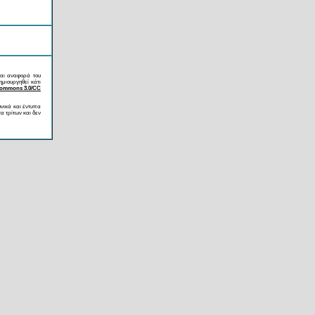
ται αναφορά του
ημιουργηθεί κάτι
Commons 3.0/CC
ονικά και έντυπα
α τρίτων και δεν