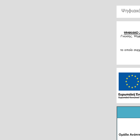
ΨΗΦΙΑΚΟ 
Γνώσης, Ψηφι
το οποίο συγ
Ομάδα Aνάπτ