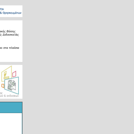
ιακής Βάσης
ς Διδασκαλίες
ο στα πλαίσια