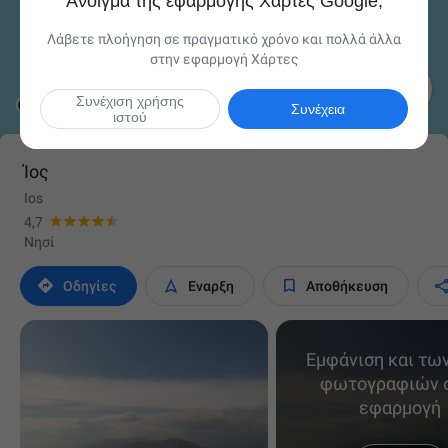
Άνοιγμα της εφαρμογής Χάρτες Google;
Λάβετε πλοήγηση σε πραγματικό χρόνο και πολλά άλλα
στην εφαρμογή Χάρτες

Συνέχιση χρήσης
Συνέχεια
ιστού
Ίος
Ios
4,7
Νησί



Οδηγίες
Έναρξη
Αποθήκευση
Εμφάνιση και τω
φωτογραφιών 
εφαρμογή