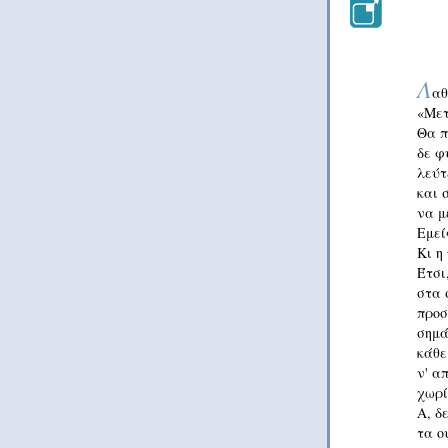
Λ
αθ
«Μετ
Θα π
δε φ
λεύτ
και 
να μ
Εμεί
Κι η
Έτσι
στα 
προσ
σημά
κάθε
ν' α
χωρί
Α, δ
τα ο