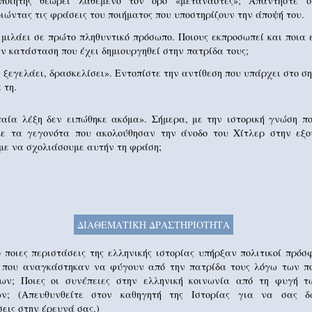
ποιητής θεωρεί λαθεμένο τον όρο «μετανάστες»; Απαντήστε 
ιώντας τις φράσεις του ποιήματος που υποστηρίζουν την άποψή του.
 μιλάει σε πρώτο πληθυντικό πρόσωπο. Ποιους εκπροσωπεί και ποια 
ην κατάσταση που έχει δημιουργηθεί στην πατρίδα τους;
ς ξεγελάει, δρασκελίσει». Εντοπίστε την αντίθεση που υπάρχει στο ση
 τη.
ταία λέξη δεν ειπώθηκε ακόμα». Σήμερα, με την ιστορική γνώση π
με τα γεγονότα που ακολούθησαν την άνοδο του Χίτλερ στην εξο
με να σχολιάσουμε αυτήν τη φράση;
ΔΙΑΘΕΜΑΤΙΚH ΔΡΑΣΤΗΡΙΟΤΗΤA
ποιες περιστάσεις της ελληνικής ιστορίας υπήρξαν πολιτικοί πρόσ
 που αναγκάστηκαν να φύγουν από την πατρίδα τους λόγω των πο
ων; Ποιες οι συνέπειες στην ελληνική κοινωνία από τη φυγή τ
ν; (Απευθυνθείτε στον καθηγητή της Ιστορίας για να σας δ
εις στην έρευνά σας.)