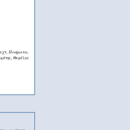
εχτ,
Ποιήματα
,
ρίτης, Θεμέλιο