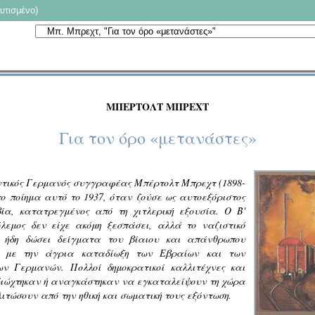
υτισμένο)
ΜΠΕΡΤΟΛΤ ΜΠΡΕΧΤ
Για τον όρο «μετανάστες»
τικός Γερμανός συγγραφέας Μπέρτολτ Μπρεχτ (1898-
ο ποίημα αυτό το 1937, όταν ζούσε ως αυτοεξόριστος
ία, κατατρεγμένος από τη χιτλερική εξουσία. Ο Β'
λεμος δεν είχε ακόμη ξεσπάσει, αλλά το ναζιστικό
ε ήδη δώσει δείγματα του βίαιου και απάνθρωπου
 με την άγρια καταδίωξη των Εβραίων και των
ν Γερμανών. Πολλοί δημοκρατικοί καλλιτέχνες και
διώχτηκαν ή αναγκάστηκαν να εγκαταλείψουν τη χώρα
λιτώσουν από την ηθική και σωματική τους εξόντωση.