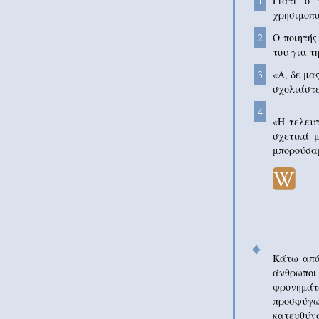
1
Γιατί ο 
χρησιμοπο
2
Ο ποιητής
του για τ
3
«Α, δε μα
σχολιάστε
4
«Η τελευ
σχετικά 
μπορούσα
♦
Κάτω από 
άνθρωποι
φρονημάτ
προσφύγω
κατευθύνσ