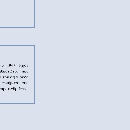
το 1947 έζησε
αθεστώτος που
αι του αφαίρεσε
ά ποιήματά του
 την ανθρώπινη