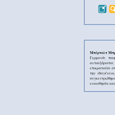
Μπέρτολτ Μπρ
Γερμανός ποι
αυτοεξόριστο
επικρατούσε στ
την ιθαγένεια
συγκεντρώθηκα
ευαισθησία και