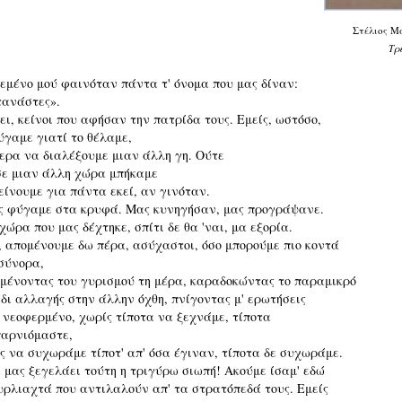
Στέλιος Μ
Τρ
εμένο μού φαινόταν πάντα τ' όνομα που μας δίναν:
ανάστες».
ει, κείνοι που αφήσαν την πατρίδα τους. Εμείς, ωστόσο,
ύγαμε γιατί το θέλαμε,
ερα να διαλέξουμε μιαν άλλη γη. Ούτε
σε μιαν άλλη χώρα μπήκαμε
είνουμε για πάντα εκεί, αν γινόταν.
ς φύγαμε στα κρυφά. Μας κυνηγήσαν, μας προγράψανε.
 χώρα που μας δέχτηκε, σπίτι δε θα 'ναι, μα εξορία.
, απομένουμε δω πέρα, ασύχαστοι, όσο μπορούμε πιο κοντά
σύνορα,
μένοντας του γυρισμού τη μέρα, καραδοκώντας το παραμικρό
δι αλλαγής στην άλλην όχθη, πνίγοντας μ' ερωτήσεις
 νεοφερμένο, χωρίς τίποτα να ξεχνάμε, τίποτα
παρνιόμαστε,
ς να συχωράμε τίποτ' απ' όσα έγιναν, τίποτα δε συχωράμε.
ε μας ξεγελάει τούτη η τριγύρω σιωπή! Ακούμε ίσαμ' εδώ
υρλιαχτά που αντιλαλούν απ' τα στρατόπεδά τους. Εμείς