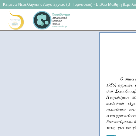
Κείμενα Νεοελληνικής Λογοτεχνίας (Β΄ Γυμνασίου) - Βιβλίο Μαθητή (Eμπλο
Ο σημαν
1956) έγραψε τ
στη Σκανδιναβ
Παγκόσμιος πό
καθεστώς είχ
προσώπου του
αντιφρονούντω
διανοούμενοι 
τους, για να γ