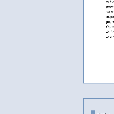
οι ίδ
μοιά
τα σ
περπ
μαρτ
Όμως
δε θ
δεν 