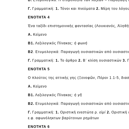
Β.
Ετυμολογικά: Η ετυμολογία των λέξεων – Παραγωγή 
Γ.
Γραμματική:
1.
Τόνοι και πνεύματα
2.
Μέρη του λόγο
ΕΝΟΤΗΤΑ 4
Ένα ταξίδι επιστημονικής φαντασίας (Λουκιανός,
Ἀληθὴ
Α.
Κείμενο
Β1.
Λεξιλογικός Πίνακας:
ἡ φωνή
Β2
. Ετυμολογικά: Παραγωγή ουσιαστικών από ουσιαστικά
Γ.
Γραμματική:
1.
Το άρθρο
2.
Β΄ κλίση ουσιαστικών
3.
Π
ΕΝΟΤΗΤΑ 5
Ο πλούτος της αττικής γης (Ξενοφῶν,
Πόροι
1.1-5, δια
Α.
Κείμενο
Β1.
Λεξιλογικός Πίνακας:
ἡ γῆ
Β2.
Ετυμολογικά: Παραγωγή ουσιαστικών από ουσιαστικ
Γ.
Γραμματική:
1.
Οριστική ενεστώτα ρ.
εἰμί
2.
Οριστική 
ε.φ. αφωνόληκτων βαρύτονων ρημάτων
ΕΝΟΤΗΤΑ 6