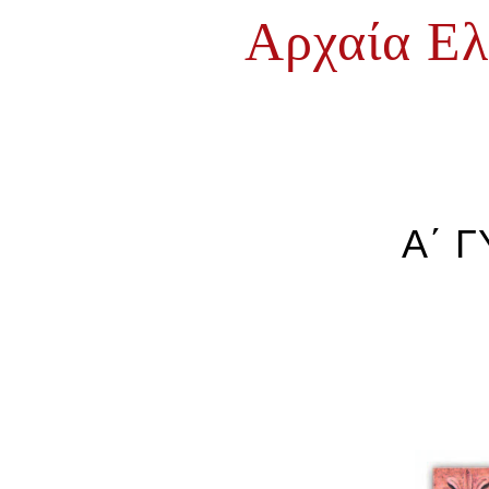
Αρχαία Ε
Α΄ 