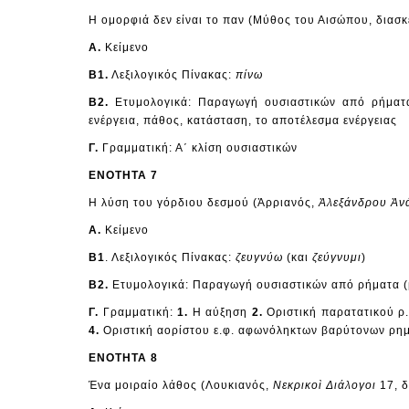
Η ομορφιά δεν είναι το παν (Μύθος του Αισώπου, διασκ
Α.
Κείμενο
Β1.
Λεξιλογικός Πίνακας:
πίνω
Β2.
Ετυμολογικά: Παραγωγή ουσιαστικών από ρήματα
ενέργεια, πάθος, κατάσταση, το αποτέλεσμα ενέργειας
Γ.
Γραμματική: Α΄ κλίση ουσιαστικών
ΕΝΟΤΗΤΑ 7
Η λύση του γόρδιου δεσμού (Ἀρριανός,
Ἀλεξάνδρου Ἀν
Α.
Κείμενο
Β1
. Λεξιλογικός Πίνακας:
ζευγνύω
(και
ζεύγνυμι
)
Β2.
Ετυμολογικά: Παραγωγή ουσιαστικών από ρήματα (β
Γ.
Γραμματική:
1.
Η αύξηση
2.
Οριστική παρατατικού ρ
4.
Οριστική αορίστου ε.φ. αφωνόληκτων βαρύτονων ρη
ΕΝΟΤΗΤΑ 8
Ένα μοιραίο λάθος (Λουκιανός,
Νεκρικοὶ Διάλογοι
17, δ