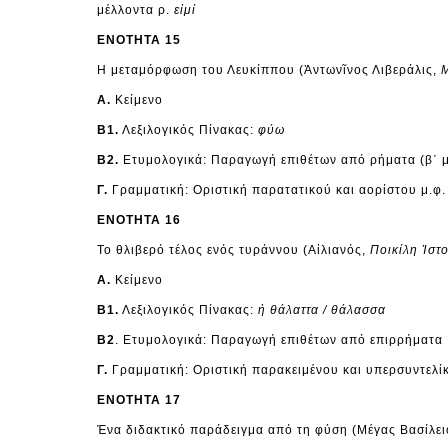
μέλλοντα ρ.
εἰμί
ΕΝΟΤΗΤΑ 15
Η μεταμόρφωση του Λευκίππου (Ἀντωνῖνος Λιβεράλις,
Α.
Κείμενο
Β1.
Λεξιλογικός Πίνακας:
φύω
Β2.
Ετυμολογικά: Παραγωγή επιθέτων από ρήματα (β΄ 
Γ.
Γραμματική: Οριστική παρατατικού και αορίστου μ.φ
ΕΝΟΤΗΤΑ 16
Το θλιβερό τέλος ενός τυράννου (Αἰλιανός,
Ποικίλη Ἱστ
Α.
Κείμενο
Β1.
Λεξιλογικός Πίνακας:
ἡ θάλαττα / θάλασσα
Β2
. Ετυμολογικά: Παραγωγή επιθέτων από επιρρήματα
Γ.
Γραμματική: Οριστική παρακειμένου και υπερσυντελί
ΕΝΟΤΗΤΑ 17
Ένα διδακτικό παράδειγμα από τη φύση (Μέγας Βασίλε