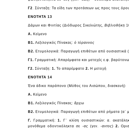
Γ2
. Σύνταξη: Τα είδη των προτάσεων ως προς τους όρου
ΕΝΟΤΗΤΑ 13
Δάμων και Φιντίας (Διόδωρος Σικελιώτης,
Βιβλιοθήκη
10
Α.
Κείμενο
Β1.
Λεξιλογικός Πίνακας:
ὁ τύραννος
Β2.
Ετυμολογικά: Παραγωγή επιθέτων από ουσιαστικά (β
Γ1.
Γραμματική: Απαρέμφατα και μετοχές ε.φ. βαρύτον
Γ2.
Σύνταξη:
1.
Το απαρέμφατο
2.
Η μετοχή
ΕΝΟΤΗΤΑ 14
Ένα άδικο παράπονο (Μύθος του Αισώπου, διασκευή)
Α.
Κείμενο
Β1.
Λεξιλογικός Πίνακας:
ἄρχω
Β2.
Ετυμολογικά: Παραγωγή επιθέτων από ρήματα (α΄ μέρ
Γ.
Γραμματική:
1.
Γ΄ κλίση ουσιαστικών: α. ακατάλη
μονόθεμα οδοντικόληκτα σε
-ας
(γεν.
-αντος
)
2.
Ορισ