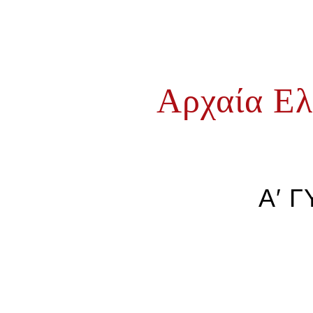
Αρχαία Ε
Α′ 