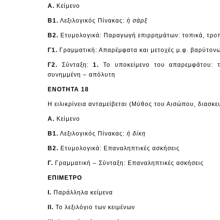
Α.
Κείμενο
Β1.
Λεξιλογικός Πίνακας:
ἡ σάρξ
Β2.
Ετυμολογικά: Παραγωγή επιρρημάτων: τοπικά, τροπ
Γ1.
Γραμματική: Απαρέμφατα και μετοχές μ.φ. βαρύτον
Γ2.
Σύνταξη:
1.
Το υποκείμενο του απαρεμφάτου: 
συνημμένη – απόλυτη
ΕΝΟΤΗΤΑ 18
Η ειλικρίνεια ανταμείβεται (Μύθος του Αισώπου, διασκε
Α.
Κείμενο
Β1.
Λεξιλογικός Πίνακας:
ἡ δίκη
Β2.
Ετυμολογικά: Επαναληπτικές ασκήσεις
Γ.
Γραμματική – Σύνταξη: Επαναληπτικές ασκήσεις
ΕΠΙΜΕΤΡΟ
I.
Παράλληλα κείμενα
ΙΙ.
Το λεξιλόγιο των κειμένων