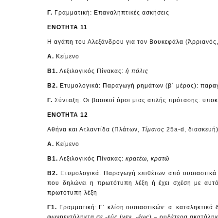
Γ.
Γραμματική: Επαναληπτικές ασκήσεις
ΕΝΟΤΗΤΑ 11
Η αγάπη του Αλεξάνδρου για τον Βουκεφάλα (Ἀρριανός
Α.
Κείμενο
Β1.
Λεξιλογικός Πίνακας:
ἡ πόλις
Β2.
Ετυμολογικά: Παραγωγή ρημάτων (β΄ μέρος): παρα
Γ.
Σύνταξη: Οι βασικοί όροι μιας απλής πρότασης: υποκ
ΕΝΟΤΗΤΑ 12
Αθήνα και Ατλαντίδα (Πλάτων,
Τίμαιος
25a-d, διασκευή
Α.
Κείμενο
Β1.
Λεξιλογικός Πίνακας:
κρατέω, κρατῶ
Β2.
Ετυμολογικά: Παραγωγή επιθέτων από ουσιαστικά (
που δηλώνει η πρωτότυπη λέξη ή έχει σχέση με αυτό
πρωτότυπη λέξη
Γ1.
Γραμματική: Γ΄ κλίση ουσιαστικών: α. καταληκτικά
φωνηεντόληκτα σε
-εύς
(γεν.
-έως
) – ουδέτερα ακατάλη