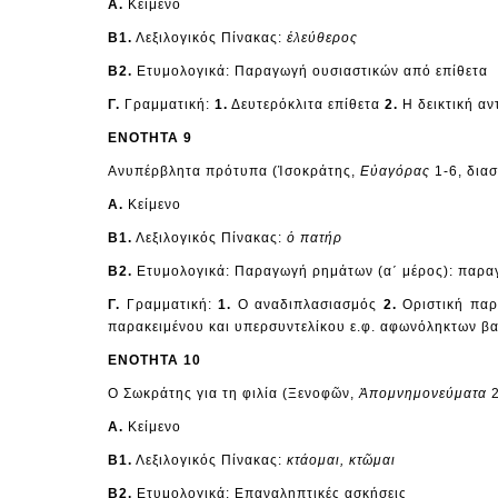
Α.
Κείμενο
Β1.
Λεξιλογικός Πίνακας:
ἐλεύθερος
Β2.
Ετυμολογικά: Παραγωγή ουσιαστικών από επίθετα
Γ.
Γραμματική:
1.
Δευτερόκλιτα επίθετα
2.
Η δεικτική α
ΕΝΟΤΗΤΑ 9
Ανυπέρβλητα πρότυπα (Ἰσοκράτης,
Εὐαγόρας
1-6, δια
Α.
Κείμενο
Β1.
Λεξιλογικός Πίνακας:
ὁ πατήρ
Β2.
Ετυμολογικά: Παραγωγή ρημάτων (α΄ μέρος): παρ
Γ.
Γραμματική:
1.
Ο αναδιπλασιασμός
2.
Οριστική παρ
παρακειμένου και υπερσυντελίκου ε.φ. αφωνόληκτων 
ΕΝΟΤΗΤΑ 10
Ο Σωκράτης για τη φιλία (Ξενοφῶν,
Ἀπομνημονεύματα
2
Α.
Κείμενο
Β1.
Λεξιλογικός Πίνακας:
κτάομαι, κτῶμαι
Β2.
Ετυμολογικά: Επαναληπτικές ασκήσεις