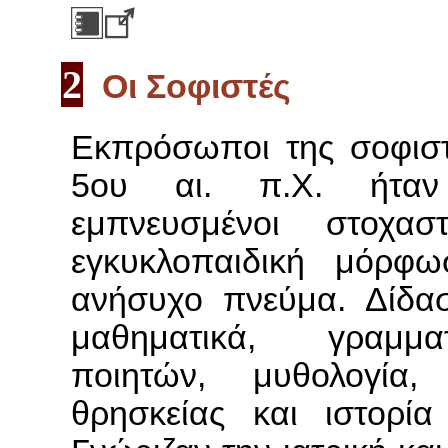
2
Oι Σοφιστές
Εκπρόσωποι της σοφιστ
5ου αι. π.Χ. ήτ
εμπνευσμένοι στοχα
εγκυκλοπαιδική μόρφ
ανήσυχο πνεύμα. Δίδασ
μαθηματικά, γραμμα
ποιητών, μυθολογία,
θρησκείας και ιστορία