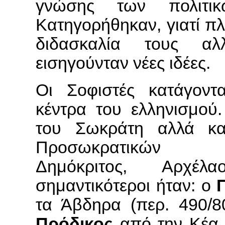
γνώσης των πολιτικ
Κατηγορήθηκαν, γιατί π
διδασκαλία τους αλ
εισηγούνταν νέες ιδέες.
Oι Σοφιστές κατάγον
κέντρα του ελληνισμού
του Σωκράτη αλλά κα
Προσωκρατικών (
Δημόκριτος, Aρχέλ
σημαντικότεροι ήταν: ο
τα Άβδηρα (περ. 490/80
Πρόδικος
από την Κέα (