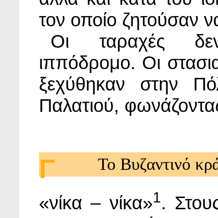
τον οποίο ζητούσαν ν
Οι ταραχές δεν
ιππόδρομο. Οι στασια
ξεχύθηκαν στην Πό
Παλατιού, φωνάζοντα
Γ
Το Βυζαντινό κρά
1
«νίκα – νίκα»
. Στου