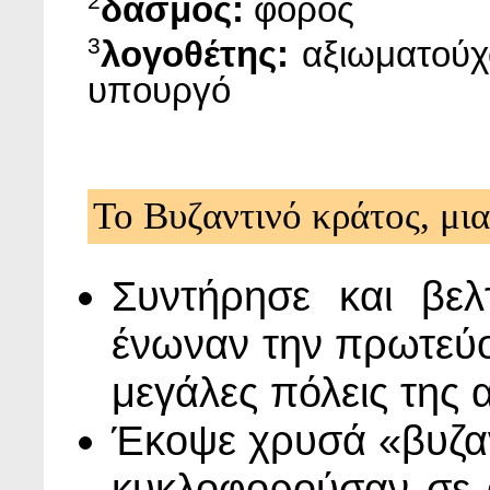
2
δασμός:
φόρος
3
λογοθέτης:
αξιωματούχο
υπουργό
Το Βυζαντινό κράτος, μι
Συντήρησε και βε
ένωναν την πρωτεύου
μεγάλες πόλεις της 
Έκοψε χρυσά «βυζαν
κυκλοφορούσαν σε ό