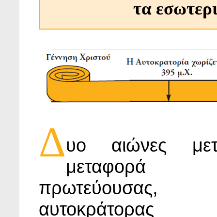
τα εσωτερ
Δ
υο αιώνες με
μεταφορά
πρωτεύουσας,
αυτοκράτορας 