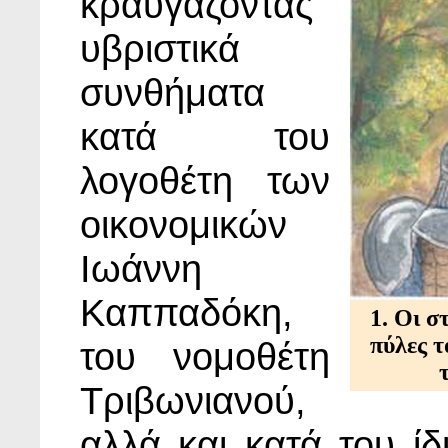
κραυγάζοντας
υβριστικά
συνθήματα
κατά του
λογοθέτη των
οικονομικών
Ιωάννη
Καππαδόκη,
1. Οι σ
πύλες τ
του νομοθέτη
Τριβωνιανού,
αλλά και κατά του ί