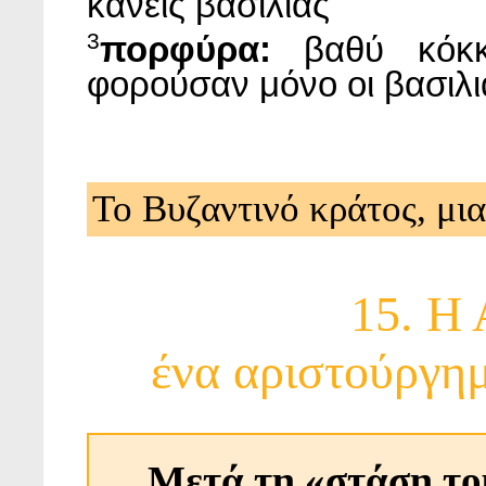
κανείς βασιλιάς
3
πορφύρα:
βαθύ κόκ
φορούσαν μόνο οι βασιλι
Το Βυζαντινό κράτος, μι
15. Η 
ένα αριστούργημ
Μετά τη «στάση του