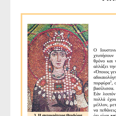
Ο Ιουστιν
χτυπήσουν 
θρόνο και 
αλλάξει την
«Όποιος γεν
αδικαιολό
3
πορφύρα
, 
βασίλισσα.
Εάν λοιπόν
πολλά έχου
μέλλον, μετ
να πεθάνεις
ότι είναι
κα
3. Η αυτοκράτειρα Θεοδώρα