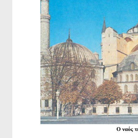
Ο ναός τ