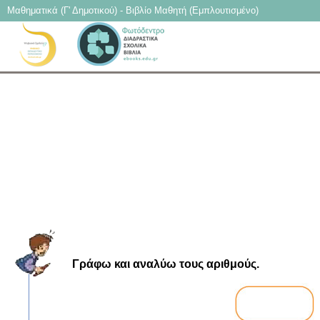
Μαθηματικά (Γ' Δημοτικού) - Βιβλίο Μαθητή (Εμπλουτισμένο)
Γράφω και αναλύω τους αριθμούς.