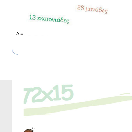
Α = ....................