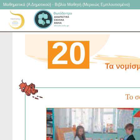
Μαθηματικά (Α Δημοτικού) - Βιβλίο Μαθητή (Mερικώς Εμπλουτισμένο)
20
Τα νομίσμ
To σ