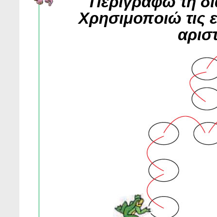
Περιγράφω τη δι
Χρησιμοποιώ τις ε
αριστ