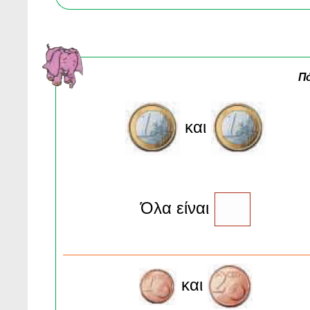
Πό
και
Όλα είναι
και