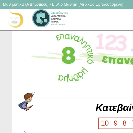
Μαθηματικά (Α Δημοτικού) - Βιβλίο Μαθητή (Mερικώς Εμπλουτισμένο)
Κατεβαί
10
9
8