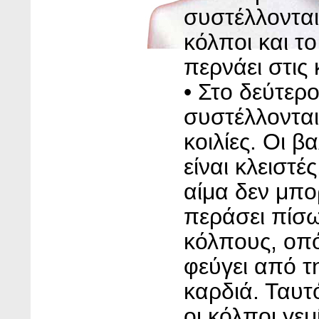
συστέλλονται
κόλποι και το
περνάει στις κ
• Στο δεύτερ
συστέλλονται
κοιλίες. Οι β
είναι κλειστές
αίμα δεν μπο
περάσει πίσ
κόλπους, οπ
φεύγει από τ
καρδιά. Ταυτ
οι κόλποι γεμ