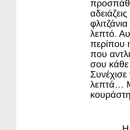
προσπάθ
αδειάζεις
φλιτζάνια
λεπτό. Αυ
περίπου 
που αντλε
σου κάθε
Συνέχισε 
λεπτά… 
κουράστη
Η