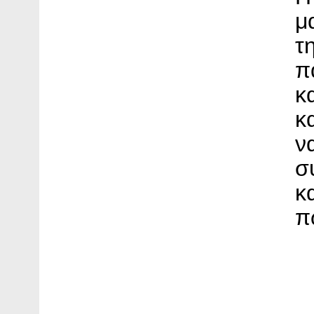
μ
τ
π
κ
κ
ν
σ
κ
π