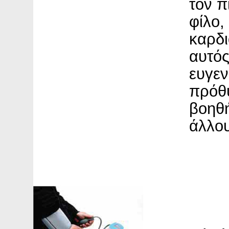
τον π
φίλο,
καρδι
αυτός
ευγεν
πρόθ
βοηθή
άλλο