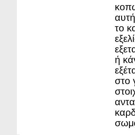
κοπ
αυτή
το κ
εξελ
εξετ
ή κά
εξέτ
στο 
στοι
αντα
καρδ
σωμ