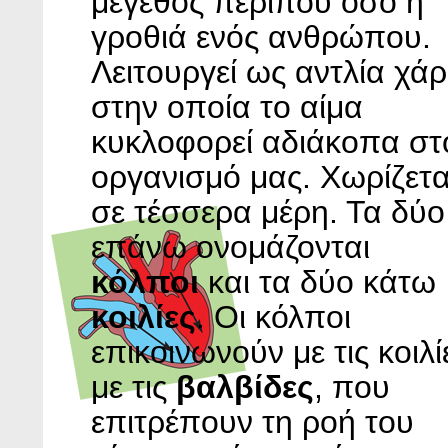
μέγεθος περίπου όσο η
γροθιά ενός ανθρώπου.
Λειτουργεί ως αντλία χά
στην οποία το αίμα
κυκλοφορεί αδιάκοπα στ
οργανισμό μας. Χωρίζετα
σε τέσσερα μέρη. Τα δύο
επάνω ονομάζονται
κόλποι
και τα δύο κάτω
κοιλίες
. Οι κόλποι
επικοινωνούν με τις κοιλί
με τις
βαλβίδες
, που
επιτρέπουν τη ροή του