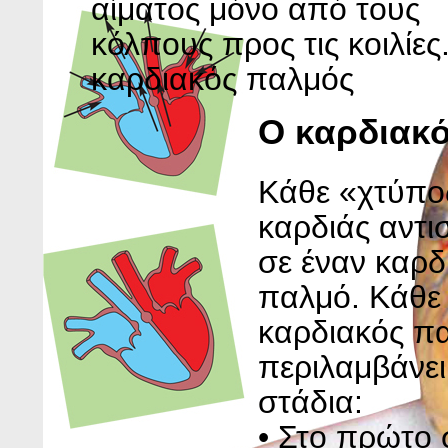
αίματος μόνο από τους
κόλπους προς τις κοιλίες
καρδιακός παλμός
Ο καρδιακ
Κάθε «χτύπο
καρδιάς αντισ
σε έναν καρδ
παλμό. Κάθε
καρδιακός π
περιλαμβάνει
στάδια:
• Στο πρώτο 