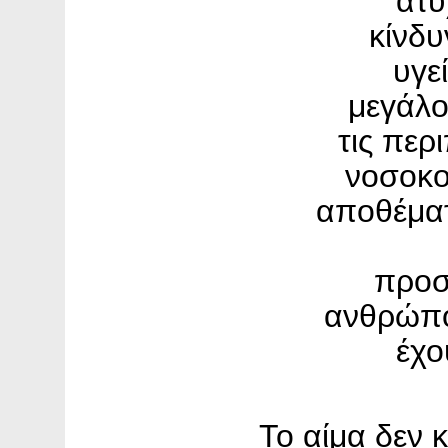
ατυ
κίνδυ
υγε
μεγάλος
τις περ
νοσοκο
αποθέματ
προσ
ανθρώπο
έχο
Το αίμα δεν 