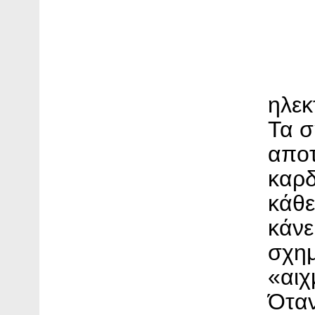
ηλεκ
Τα σ
αποτ
καρδ
κάθ
κάνε
σχημ
«αιχ
Όταν