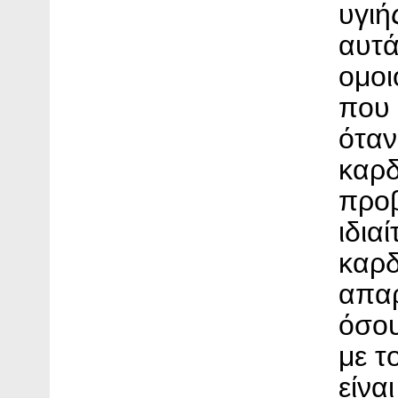
υγιή
αυτά
ομοι
που 
ότα
καρδ
προβ
ιδια
καρδ
απαρ
όσου
με τ
είναι