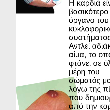
Η καρδιά εί
βασικότερο
όργανο του
κυκλοφορικ
συστήματος
Αντλεί αδι
αίμα, το οπ
φτάνει σε ό
μέρη του
σώματός μ
λόγω της π
που δημιουρ
από την κα