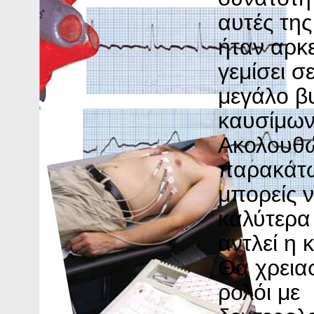
αυτές της
ήταν αρκε
γεμίσει σ
μεγάλο β
καυσίμων
Ακολουθώ
παρακάτω
μπορείς 
καλύτερα
αντλεί η 
Θα χρειασ
ρολόι με