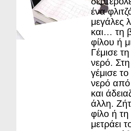
δευτερολε
ένα φλιτζ
μεγάλες λ
και… τη 
φίλου ή μ
Γέμισε τη
νερό. Στη
γέμισε το
νερό από 
και άδεια
άλλη. Ζή
φίλο ή τη
μετράει τ