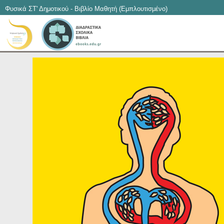
Φυσικά ΣΤ' Δημοτικού - Βιβλίο Μαθητή (Εμπλουτισμένο)