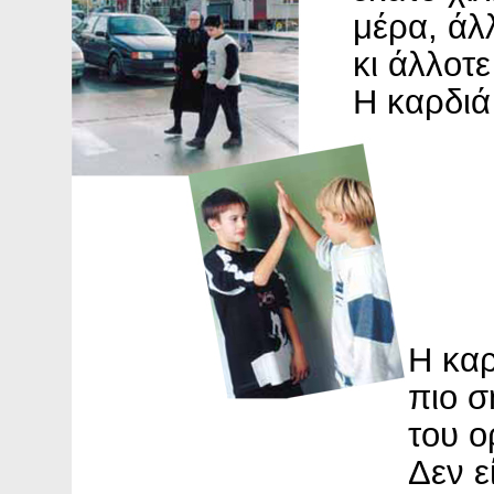
μέρα, άλ
κι άλλοτ
Η καρδιά
Η καρ
πιο σ
του ο
Δεν ε