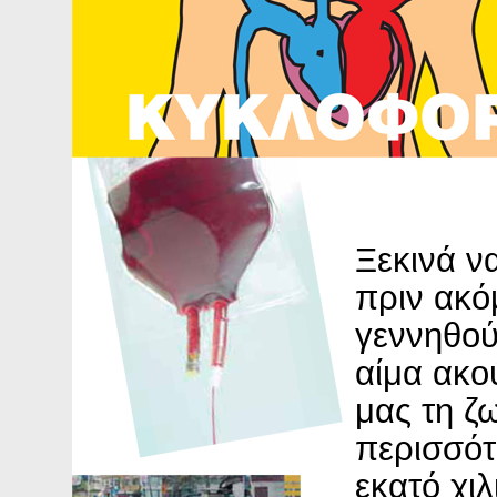
Ξεκινά ν
πριν ακό
γεννηθού
αίμα ακο
μας τη ζ
περισσότ
εκατό χιλ