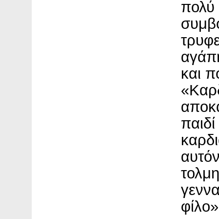
πολύ 
συμβο
τρυφε
αγάπη
και π
«Καρ
αποκα
παιδί
καρδι
αυτόν
τολμη
γεννα
φίλο»