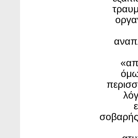
τραυμ
οργα
αναπ
«απ
όμω
περισσ
λό
σοβαρής