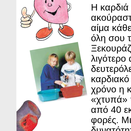
Η καρδιά 
ακούραστο
αίμα κάθε
όλη σου τ
Ξεκουράζε
λιγότερο
δευτερόλ
καρδιακό
χρόνο η 
«χτυπά» 
από 40 ε
φορές. Μι
δυνατότητ