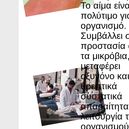
Το αίμα είνα
πολύτιμο γι
οργανισμό.
Συμβάλλει 
προστασία
τα μικρόβια
μεταφέρει
οξυγόνο κα
θρεπτικά
συστατικά
απαραίτητα 
λειτουργία 
οργανισμού