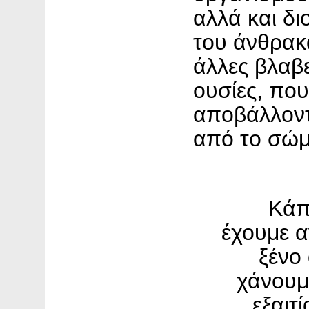
αλλά και διο
του άνθρακ
άλλες βλαβ
ουσίες, που
αποβάλλοντ
από το σώμ
Κάπ
έχουμε 
ξένο
χάνουμ
εξαιτ