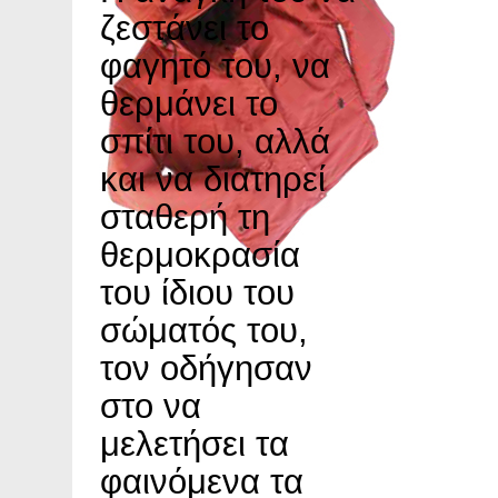
ζεστάνει το
φαγητό του, να
θερμάνει το
σπίτι του, αλλά
και να διατηρεί
σταθερή τη
θερμοκρασία
του ίδιου του
σώματός του,
τον οδήγησαν
στο να
μελετήσει τα
φαινόμενα τα