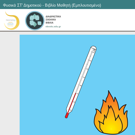
Φυσικά ΣΤ' Δημοτικού - Βιβλίο Μαθητή (Εμπλουτισμένο)