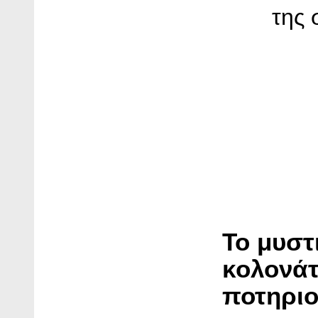
της 
Το μυστ
κολονά
ποτηρι