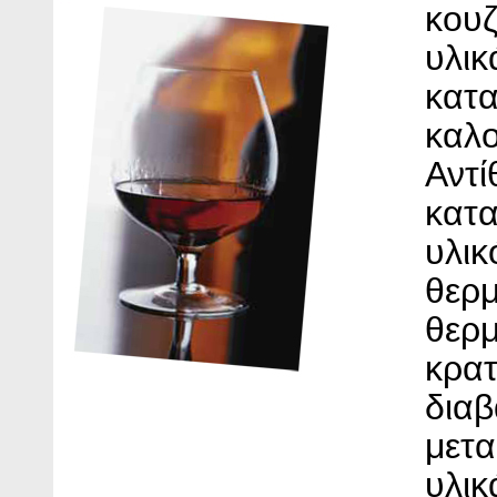
κουζ
υλικ
κατα
καλο
Αντί
κατα
υλικ
θερμ
θερμ
κρατ
διαβ
μετα
υλικ