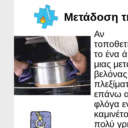
Μετάδοση τ
Αν
τοποθε
το ένα 
μιας μετ
βελόνας
πλεξίμα
επάνω α
φλόγα ε
καμινέτο
πολύ γρ