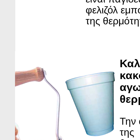
φελιζόλ εμπ
της θερμότη
Καλ
κακ
αγω
θερ
Την
της