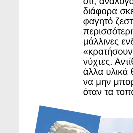
ότι, ανάλογ
διάφορα σκ
φαγητό ζεστ
περισσότερη
μάλλινες εν
«κρατήσουν»
νύχτες. Αντ
άλλα υλικά 
να μην μπορ
όταν τα τοπ