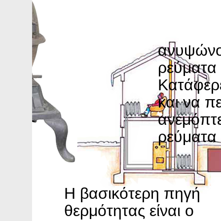
ανυψώνο
ρεύματα 
Κατάφερε
και να π
ανεμόπτε
ρεύματα 
Η βασικότερη πηγή
θερμότητας είναι ο