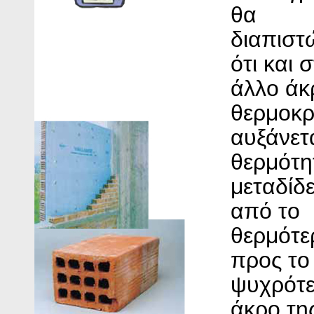
θα
διαπιστ
ότι και 
άλλο άκ
θερμοκρ
αυξάνετ
θερμότη
μεταδίδε
από το
θερμότε
προς το
ψυχρότ
άκρο τη