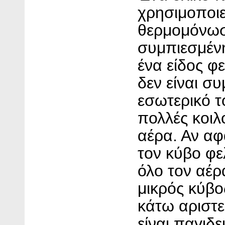
χρησιμοποιε
θερμομόνωση
συμπιεσμέν
ένα είδος φε
δεν είναι σ
εσωτερικό 
πολλές κοιλ
αέρα. Αν α
τον κύβο φε
όλο τον αέρ
μικρός κύβο
κάτω αριστ
είναι παγιδ