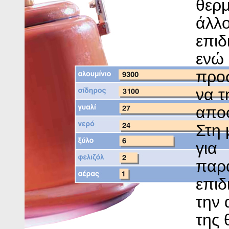
θερ
άλλο
επιδ
ενώ 
προ
να τ
απο
Στη 
για
παρά
επιδ
την
της 